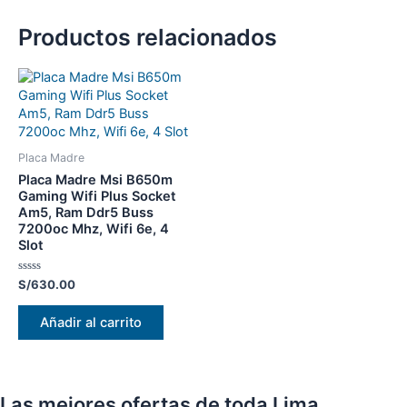
Productos relacionados
Placa Madre
Placa Madre Msi B650m
Gaming Wifi Plus Socket
Am5, Ram Ddr5 Buss
7200oc Mhz, Wifi 6e, 4
Slot
Valorado
S/
630.00
con
0
de
Añadir al carrito
5
Las mejores ofertas de toda Lima