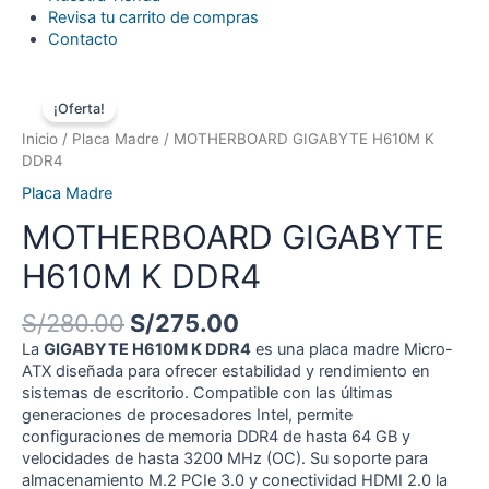
Revisa tu carrito de compras
Contacto
¡Oferta!
Inicio
/
Placa Madre
/ MOTHERBOARD GIGABYTE H610M K
DDR4
Placa Madre
MOTHERBOARD GIGABYTE
H610M K DDR4
El
El
S/
280.00
S/
275.00
precio
precio
La
GIGABYTE H610M K DDR4
es una placa madre Micro-
original
actual
ATX diseñada para ofrecer estabilidad y rendimiento en
era:
es:
sistemas de escritorio. Compatible con las últimas
S/280.00.
S/275.00.
generaciones de procesadores Intel, permite
configuraciones de memoria DDR4 de hasta 64 GB y
velocidades de hasta 3200 MHz (OC). Su soporte para
almacenamiento M.2 PCIe 3.0 y conectividad HDMI 2.0 la