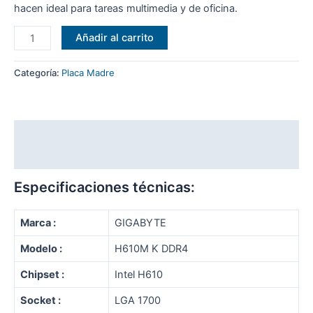
hacen ideal para tareas multimedia y de oficina.
MOTHERBOARD
Añadir al carrito
GIGABYTE
H610M
Categoría:
Placa Madre
K
DDR4
cantidad
Descripción
Valoraciones (0)
Especificaciones técnicas:
Marca :
GIGABYTE
Modelo :
H610M K DDR4
Chipset :
Intel H610
Socket :
LGA 1700