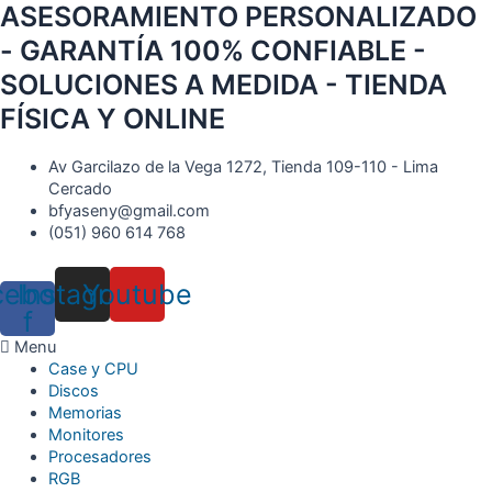
Ir
ASESORAMIENTO PERSONALIZADO
al
- GARANTÍA 100% CONFIABLE -
contenido
SOLUCIONES A MEDIDA - TIENDA
FÍSICA Y ONLINE
Av Garcilazo de la Vega 1272, Tienda 109-110 - Lima
Cercado
bfyaseny@gmail.com
(051) 960 614 768
cebook-
Instagram
Youtube
f
Menu
Case y CPU
Discos
Memorias
Monitores
Procesadores
RGB