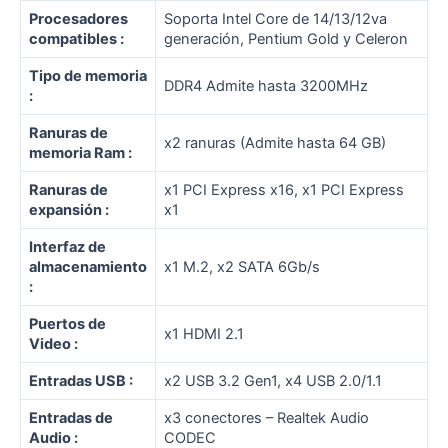
Procesadores
Soporta Intel Core de 14/13/12va
compatibles :
generación, Pentium Gold y Celeron
Tipo de memoria
DDR4 Admite hasta 3200MHz
:
Ranuras de
x2 ranuras (Admite hasta 64 GB)
memoria Ram :
Ranuras de
x1 PCI Express x16, x1 PCI Express
expansión :
x1
Interfaz de
almacenamiento
x1 M.2, x2 SATA 6Gb/s
:
Puertos de
x1 HDMI 2.1
Video :
Entradas USB :
x2 USB 3.2 Gen1, x4 USB 2.0/1.1
Entradas de
x3 conectores – Realtek Audio
Audio :
CODEC