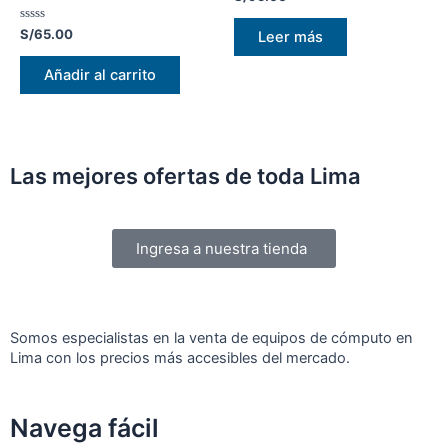
con
0
de
Valorado
S/
65.00
Leer más
5
con
0
de
Añadir al carrito
5
Las mejores ofertas de toda Lima
Ingresa a nuestra tienda
Somos especialistas en la venta de equipos de cómputo en
Lima con los precios más accesibles del mercado.
Navega fácil