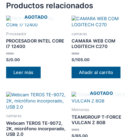
Productos relacionados
AGOTADO
Procesador
camaras
PROCESADOR INTEL CORE
CAMARA WEB COM
I7 12400
LOGITECH C270
Valorado
Valorado
S/
0.00
S/
105.00
con
con
0
0
de
de
Leer más
Añadir al carrito
5
5
AGOTADO
Memorias
camaras
TEAMGROUP T-FORCE
VULCAN Z 8GB
Webcam TEROS TE-9072,
2K, micrófono incorporado,
USB 2.0
Valorado
S/
95.00