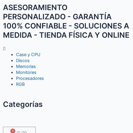
ASESORAMIENTO
PERSONALIZADO - GARANTÍA
100% CONFIABLE - SOLUCIONES A
MEDIDA - TIENDA FÍSICA Y ONLINE
Case y CPU
Discos
Memorias
Monitores
Procesadores
RGB
Categorías
S/
0.00