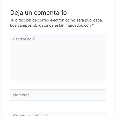
Deja un comentario
Tu dirección de correo electrónico no será publicada.
Los campos obligatorios están marcados con
*