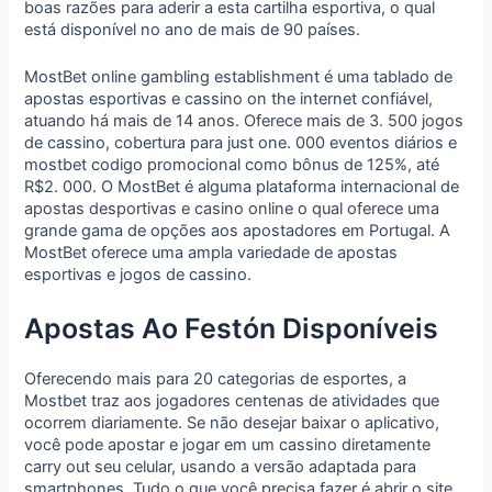
boas razões para aderir a esta cartilha esportiva, o qual
está disponível no ano de mais de 90 países.
MostBet online gambling establishment é uma tablado de
apostas esportivas e cassino on the internet confiável,
atuando há mais de 14 anos. Oferece mais de 3. 500 jogos
de cassino, cobertura para just one. 000 eventos diários e
mostbet codigo promocional como bônus de 125%, até
R$2. 000. O MostBet é alguma plataforma internacional de
apostas desportivas e casino online o qual oferece uma
grande gama de opções aos apostadores em Portugal. A
MostBet oferece uma ampla variedade de apostas
esportivas e jogos de cassino.
Apostas Ao Festón Disponíveis
Oferecendo mais para 20 categorias de esportes, a
Mostbet traz aos jogadores centenas de atividades que
ocorrem diariamente. Se não desejar baixar o aplicativo,
você pode apostar e jogar em um cassino diretamente
carry out seu celular, usando a versão adaptada para
smartphones. Tudo o que você precisa fazer é abrir o site