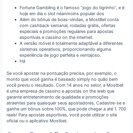
Fortune Gambling é o famoso “jogo do tigrinho”, e é
hoje em dia o slot néanmoins popular dos
Além do bônus de boas-vindas, a MostBet conta
com cashback semanal, rodadas grátis, ofertas
especiais e promoções regulares para apostas
esportivas e cassino on the internet.
A versão móvel é totalmente adaptável a diferentes
sistemas operativos, proporcionando alguma
experiência de jogo perfeita e ventajoso.
Há
Se você apostar na pontuação precisa, por exemplo, o
monto que você ganha é baseado simply no quão bem
você previu o resultado. Com 14 anos no setor, a Mostbet
é uma empresa de cassino e apostas on the web que
garante entretenimento de qualidade e promoções
atraentes para quaisquer seus apostadores. Cadastre-se e
ganhe um bônus sobre 100%, que pode chegar a até 1. 700
reais! Para apostas esportivas, você pode utilizar o site
oficial ou o aplicativo Mostbet.