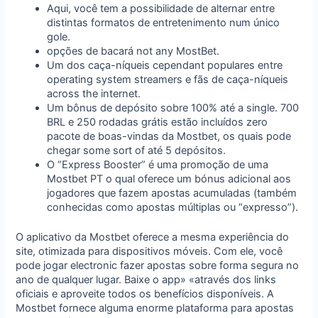
Aqui, você tem a possibilidade de alternar entre
distintas formatos de entretenimento num único
gole.
opções de bacará not any MostBet.
Um dos caça-níqueis cependant populares entre
operating system streamers e fãs de caça-níqueis
across the internet.
Um bônus de depósito sobre 100% até a single. 700
BRL e 250 rodadas grátis estão incluídos zero
pacote de boas-vindas da Mostbet, os quais pode
chegar some sort of até 5 depósitos.
O “Express Booster” é uma promoção de uma
Mostbet PT o qual oferece um bónus adicional aos
jogadores que fazem apostas acumuladas (também
conhecidas como apostas múltiplas ou “expresso”).
O aplicativo da Mostbet oferece a mesma experiência do
site, otimizada para dispositivos móveis. Com ele, você
pode jogar electronic fazer apostas sobre forma segura no
ano de qualquer lugar. Baixe o app» «através dos links
oficiais e aproveite todos os benefícios disponíveis. A
Mostbet fornece alguma enorme plataforma para apostas