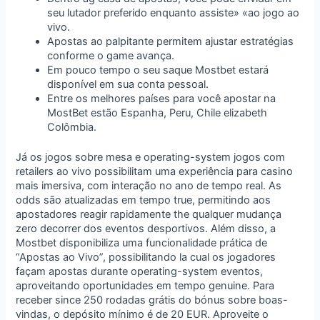
seu lutador preferido enquanto assiste» «ao jogo ao
vivo.
Apostas ao palpitante permitem ajustar estratégias
conforme o game avança.
Em pouco tempo o seu saque Mostbet estará
disponível em sua conta pessoal.
Entre os melhores países para você apostar na
MostBet estão Espanha, Peru, Chile elizabeth
Colômbia.
Já os jogos sobre mesa e operating-system jogos com
retailers ao vivo possibilitam uma experiência para casino
mais imersiva, com interação no ano de tempo real. As
odds são atualizadas em tempo true, permitindo aos
apostadores reagir rapidamente the qualquer mudança
zero decorrer dos eventos desportivos. Além disso, a
Mostbet disponibiliza uma funcionalidade prática de
“Apostas ao Vivo”, possibilitando la cual os jogadores
façam apostas durante operating-system eventos,
aproveitando oportunidades em tempo genuine. Para
receber since 250 rodadas grátis do bónus sobre boas-
vindas, o depósito mínimo é de 20 EUR. Aproveite o