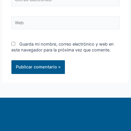
Guarda mi nombre, correo electrónico y web en
este navegador para la próxima vez que comente.