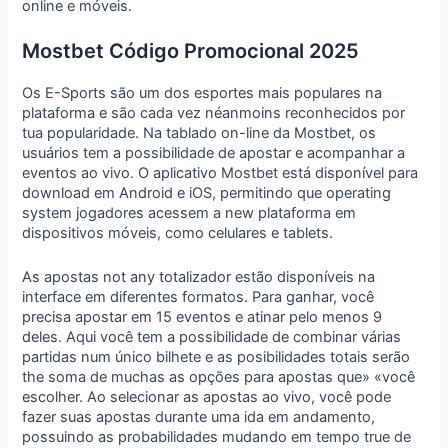
online e móveis.
Mostbet Código Promocional 2025
Os E-Sports são um dos esportes mais populares na
plataforma e são cada vez néanmoins reconhecidos por
tua popularidade. Na tablado on-line da Mostbet, os
usuários tem a possibilidade de apostar e acompanhar a
eventos ao vivo. O aplicativo Mostbet está disponível para
download em Android e iOS, permitindo que operating
system jogadores acessem a new plataforma em
dispositivos móveis, como celulares e tablets.
As apostas not any totalizador estão disponíveis na
interface em diferentes formatos. Para ganhar, você
precisa apostar em 15 eventos e atinar pelo menos 9
deles. Aqui você tem a possibilidade de combinar várias
partidas num único bilhete e as posibilidades totais serão
the soma de muchas as opções para apostas que» «você
escolher. Ao selecionar as apostas ao vivo, você pode
fazer suas apostas durante uma ida em andamento,
possuindo as probabilidades mudando em tempo true de