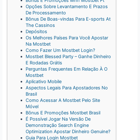
Bónus E Promoções Mhh Mostbet Pt
Opções Sobre Levantamento E Prazos
De Processamento
Bônus De Boas-vindas Para E-sports At
The Cassinos
Depósitos
Os Melhores Países Para Você Apostar
Na Mostbet
Como Fazer Um Mostbet Login?
Mostbet Blessed Party – Ganhe Dinheiro
E Rodadas Grátis
Perguntas Frequentes Em Relação À O
Mostbet
Aplicativo Mobile
Aspectos Legais Para Apostadores No
Brasil
Como Acessar A Mostbet Pelo Site
Móvel
Bônus E Promoções Mostbet Brasil
É Possível Jogar Na Versão De
Demonstração Search Engine
Optimization Apostar Dinheiro Genuine?
Guia Para Login Mostbet