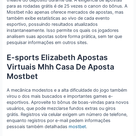
théatre do depósito durante dia. A exigência de apostas
para as rodadas grátis é de 25 vezes o canon do bônus. A
Mostbet não apenas oferece mercados de apostas, mas
também exibe estatísticas ao vivo de cada evento
esportivo, possuindo resultados atualizados
instantaneamente. Isso permite os quais os jogadores
analisem suas apostas sobre forma prática, sem ter que
pesquisar informações em outros sites.
E-sports Elizabeth Apostas
Virtuais Mhh Casa De Aposta
Mostbet
A mecânica modestos e a alta dificuldade do jogo também
virou o dos mais buscados e importantes games e-
esportivos. Aproveite to bônus de boas-vindas para novos
usuários, que pode mezclarse fundos extras ou giros
grátis. Registros via celular exigem um número de telefone,
enquanto registros por e-mail pedem informações
pessoais também detalhadas
mostbet
.