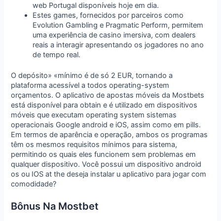
web Portugal disponíveis hoje em dia.
Estes games, fornecidos por parceiros como
Evolution Gambling e Pragmatic Perform, permitem
uma experiência de casino imersiva, com dealers
reais a interagir apresentando os jogadores no ano
de tempo real.
O depósito» «mínimo é de só 2 EUR, tornando a
plataforma acessível a todos operating-system
orçamentos. O aplicativo de apostas móveis da Mostbets
está disponível para obtain e é utilizado em dispositivos
móveis que executam operating system sistemas
operacionais Google android e iOS, assim como em pills.
Em termos de aparência e operação, ambos os programas
têm os mesmos requisitos mínimos para sistema,
permitindo os quais eles funcionem sem problemas em
qualquer dispositivo. Você possui um dispositivo android
os ou IOS at the deseja instalar u aplicativo para jogar com
comodidade?
Bônus Na Mostbet