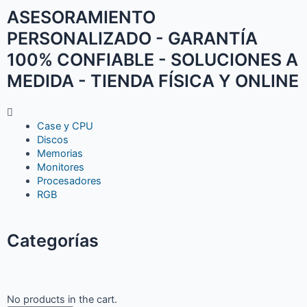
ASESORAMIENTO
PERSONALIZADO - GARANTÍA
100% CONFIABLE - SOLUCIONES A
MEDIDA - TIENDA FÍSICA Y ONLINE
Case y CPU
Discos
Memorias
Monitores
Procesadores
RGB
Categorías
No products in the cart.