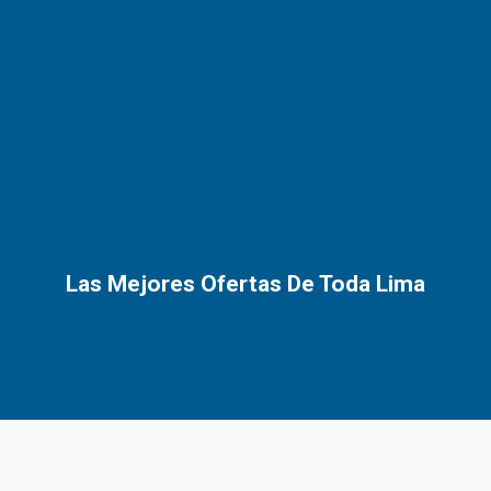
Las Mejores Ofertas De Toda Lima