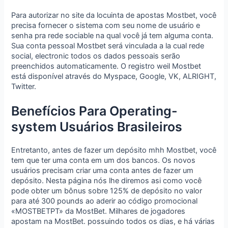
Para autorizar no site da locuinta de apostas Mostbet, você
precisa fornecer o sistema com seu nome de usuário e
senha pra rede sociable na qual você já tem alguma conta.
Sua conta pessoal Mostbet será vinculada a la cual rede
social, electronic todos os dados pessoais serão
preenchidos automaticamente. O registro weil Mostbet
está disponível através do Myspace, Google, VK, ALRIGHT,
Twitter.
Benefícios Para Operating-
system Usuários Brasileiros
Entretanto, antes de fazer um depósito mhh Mostbet, você
tem que ter uma conta em um dos bancos. Os novos
usuários precisam criar uma conta antes de fazer um
depósito. Nesta página nós lhe diremos asi como você
pode obter um bônus sobre 125% de depósito no valor
para até 300 pounds ao aderir ao código promocional
«MOSTBETPT» da MostBet. Milhares de jogadores
apostam na MostBet. possuindo todos os dias, e há várias