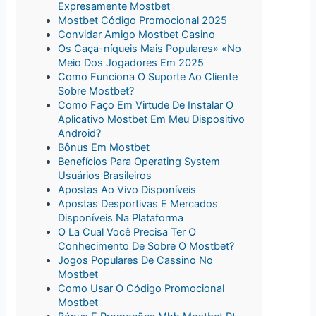
Expresamente Mostbet
Mostbet Código Promocional 2025
Convidar Amigo Mostbet Casino
Os Caça-níqueis Mais Populares» «No
Meio Dos Jogadores Em 2025
Como Funciona O Suporte Ao Cliente
Sobre Mostbet?
Como Faço Em Virtude De Instalar O
Aplicativo Mostbet Em Meu Dispositivo
Android?
Bônus Em Mostbet
Benefícios Para Operating System
Usuários Brasileiros
Apostas Ao Vivo Disponíveis
Apostas Desportivas E Mercados
Disponíveis Na Plataforma
O La Cual Você Precisa Ter O
Conhecimento De Sobre O Mostbet?
Jogos Populares De Cassino No
Mostbet
Como Usar O Código Promocional
Mostbet