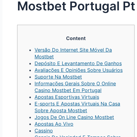
Mostbet Portugal Pt
Content
Versão Do Internet Site Móvel Da
Mostbet
Depósito E Levantamento De Ganhos
Avaliações E Opiniões Sobre Usuários
Suporte Na Mostbet
Informações Gerais Sobre O Online
Casino Mostbet Em Portugal
Apostas Esportivas Virtuais
E-sports E Apostas Virtuais Na Casa
Sobre Aposta Mostbet
Jogos De On Line Casino Mostbet
Apostas Ao Vivo
Cassino