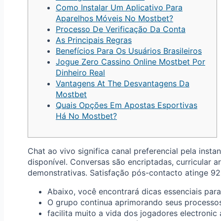
Como Instalar Um Aplicativo Para
Aparelhos Móveis No Mostbet?
Processo De Verificação Da Conta
As Principais Regras
Benefícios Para Os Usuários Brasileiros
Jogue Zero Cassino Online Mostbet Por
Dinheiro Real
Vantagens At The Desvantagens Da
Mostbet
Quais Opções Em Apostas Esportivas
Há No Mostbet?
Chat ao vivo significa canal preferencial pela ins
disponível. Conversas são encriptadas, curricular ar
demonstrativas. Satisfação pós-contacto atinge 92
Abaixo, você encontrará dicas essenciais para
O grupo continua aprimorando seus processos a
facilita muito a vida dos jogadores electronic