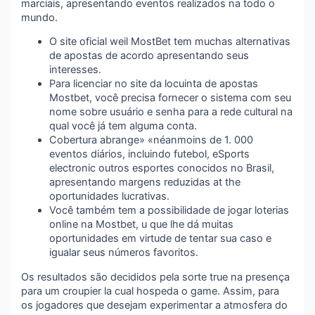
marciais, apresentando eventos realizados na todo o
mundo.
O site oficial weil MostBet tem muchas alternativas
de apostas de acordo apresentando seus
interesses.
Para licenciar no site da locuinta de apostas
Mostbet, você precisa fornecer o sistema com seu
nome sobre usuário e senha para a rede cultural na
qual você já tem alguma conta.
Cobertura abrange» «néanmoins de 1. 000
eventos diários, incluindo futebol, eSports
electronic outros esportes conocidos no Brasil,
apresentando margens reduzidas at the
oportunidades lucrativas.
Você também tem a possibilidade de jogar loterias
online na Mostbet, u que lhe dá muitas
oportunidades em virtude de tentar sua caso e
igualar seus números favoritos.
Os resultados são decididos pela sorte true na presença
para um croupier la cual hospeda o game. Assim, para
os jogadores que desejam experimentar a atmosfera do