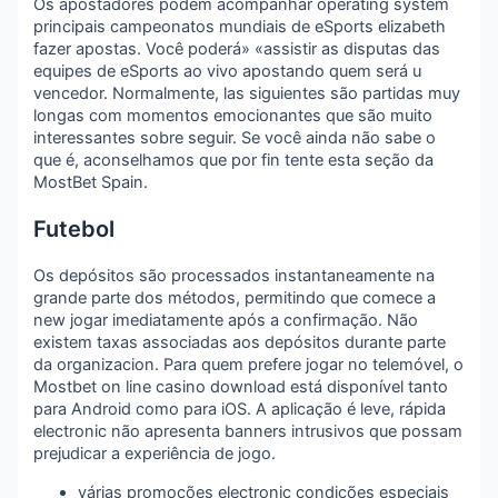
Os apostadores podem acompanhar operating system
principais campeonatos mundiais de eSports elizabeth
fazer apostas. Você poderá» «assistir as disputas das
equipes de eSports ao vivo apostando quem será u
vencedor. Normalmente, las siguientes são partidas muy
longas com momentos emocionantes que são muito
interessantes sobre seguir. Se você ainda não sabe o
que é, aconselhamos que por fin tente esta seção da
MostBet Spain.
Futebol
Os depósitos são processados instantaneamente na
grande parte dos métodos, permitindo que comece a
new jogar imediatamente após a confirmação. Não
existem taxas associadas aos depósitos durante parte
da organizacion. Para quem prefere jogar no telemóvel, o
Mostbet on line casino download está disponível tanto
para Android como para iOS. A aplicação é leve, rápida
electronic não apresenta banners intrusivos que possam
prejudicar a experiência de jogo.
várias promoções electronic condições especiais