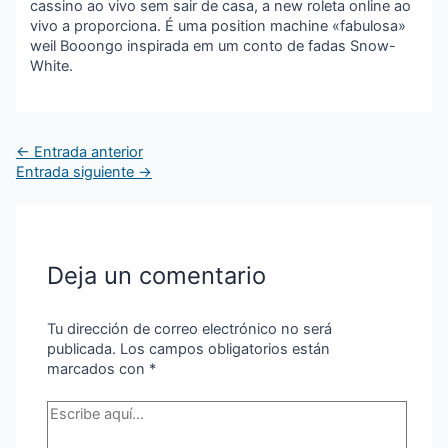
cassino ao vivo sem sair de casa, a new roleta online ao
vivo a proporciona. É uma position machine «fabulosa»
weil Booongo inspirada em um conto de fadas Snow-
White.
Navegación
←
Entrada anterior
de
Entrada siguiente
→
entradas
Deja un comentario
Tu dirección de correo electrónico no será
publicada.
Los campos obligatorios están
marcados con
*
Escribe
aquí...