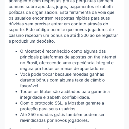
abrangente com respostas pra as perguntas também
comuns sobre apostas, jogos, pagamentos elizabeth
políticas da organizacion. Esta ferramenta da voie que
os usuários encontrem respostas rápidas para suas
dúvidas sem precisar entrar em contato através do
suporte. Este código permite que novos jogadores de
cassino recebam um bônus de até $ 300 ao se registrar
e produzir um depósito.
O Mostbet é reconhecido como alguma das
principais plataformas de apostas on the internet
no Brasil, oferecendo uma experiência íntegral e
segura pra todos os meios de apostadores.
Você pode trocar because moedas ganhas
durante bônus com alguma taxa de câmbio
favorável.
Todos os títulos são auditados para garantir a
integridade elizabeth confiabilidade.
Com o protocolo SSL, a Mostbet garante a
proteção para seus usuários.
Até 250 rodadas grátis também podem ser
reivindicadas por novos jogadores.