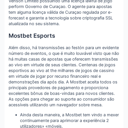
Venson Limited possuindo uma licença lawful de jogo
perform Governo de Curaçao. O agente para apostas
tem alguma licença válida de Curaçao regulada por e-
forecast e garante a tecnologia sobre criptografia SSL
atualizada no seu sistema.
Mostbet Esports
Além disso, há transmissões ao festón para um evidente
número de eventos, o que é muito louvável visto que não
há muitas casas de apostas que oferecem transmissões
ao vivo em virtude de seus clientes. Centenas de jogos
esportivos ao vivo at the milhares de jogos de cassino
em virtude de jogar por recurso financeiro real e
demonstrações dia após dia. A Mostbet aceita todos os
principais provedores de pagamento e proporciona
excelentes bônus de boas-vindas para novos clientes.
As opções para chegar ao suporte ao consumidor são
acessíveis utilizando um navegador sobre mesa.
Ainda desta maneira, a Mostbet tem vindo a mexer
continuamente para aprimorar a experiência 2
utilizadores» «móveis.