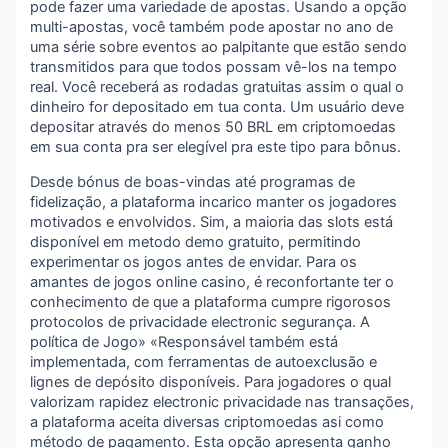
pode fazer uma variedade de apostas. Usando a opção
multi-apostas, você também pode apostar no ano de
uma série sobre eventos ao palpitante que estão sendo
transmitidos para que todos possam vê-los na tempo
real. Você receberá as rodadas gratuitas assim o qual o
dinheiro for depositado em tua conta. Um usuário deve
depositar através do menos 50 BRL em criptomoedas
em sua conta pra ser elegível pra este tipo para bônus.
Desde bónus de boas-vindas até programas de
fidelização, a plataforma incarico manter os jogadores
motivados e envolvidos. Sim, a maioria das slots está
disponível em metodo demo gratuito, permitindo
experimentar os jogos antes de envidar. Para os
amantes de jogos online casino, é reconfortante ter o
conhecimento de que a plataforma cumpre rigorosos
protocolos de privacidade electronic segurança. A
política de Jogo» «Responsável também está
implementada, com ferramentas de autoexclusão e
lignes de depósito disponíveis. Para jogadores o qual
valorizam rapidez electronic privacidade nas transações,
a plataforma aceita diversas criptomoedas asi como
método de pagamento. Esta opção apresenta ganho