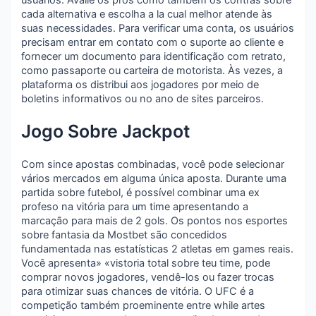
usuários. Avalie os prós como também os contras sobre
cada alternativa e escolha a la cual melhor atende às
suas necessidades. Para verificar uma conta, os usuários
precisam entrar em contato com o suporte ao cliente e
fornecer um documento para identificação com retrato,
como passaporte ou carteira de motorista. Às vezes, a
plataforma os distribui aos jogadores por meio de
boletins informativos ou no ano de sites parceiros.
Jogo Sobre Jackpot
Com since apostas combinadas, você pode selecionar
vários mercados em alguma única aposta. Durante uma
partida sobre futebol, é possível combinar uma ex
profeso na vitória para um time apresentando a
marcação para mais de 2 gols. Os pontos nos esportes
sobre fantasia da Mostbet são concedidos
fundamentada nas estatísticas 2 atletas em games reais.
Você apresenta» «vistoria total sobre teu time, pode
comprar novos jogadores, vendê-los ou fazer trocas
para otimizar suas chances de vitória. O UFC é a
competição também proeminente entre while artes