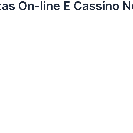
as On-line E Cassino No