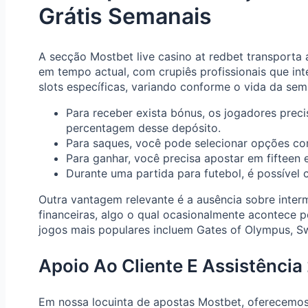
Grátis Semanais
A secção Mostbet live casino at redbet transporta 
em tempo actual, com crupiês profissionais que i
slots específicas, variando conforme o vida da sem
Para receber exista bónus, os jogadores prec
percentagem desse depósito.
Para saques, você pode selecionar opções 
Para ganhar, você precisa apostar em fifteen 
Durante uma partida para futebol, é possível
Outra vantagem relevante é a ausência sobre interme
financeiras, algo o qual ocasionalmente acontece
jogos mais populares incluem Gates of Olympus, S
Apoio Ao Cliente E Assistência
Em nossa locuinta de apostas Mostbet, oferecemos