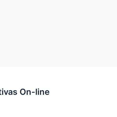
ivas On-line