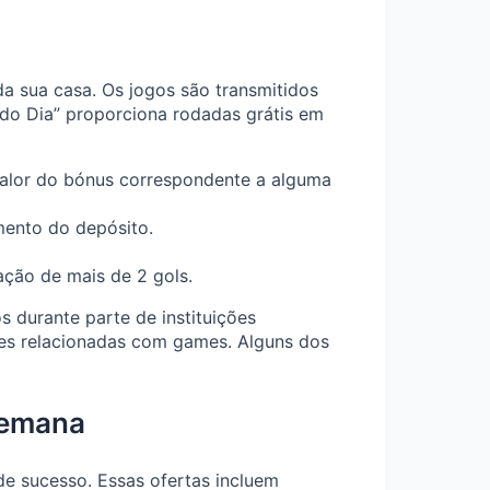
da sua casa. Os jogos são transmitidos
do Dia” proporciona rodadas grátis em
 valor do bónus correspondente a alguma
ento do depósito.
ação de mais de 2 gols.
s durante parte de instituições
ões relacionadas com games. Alguns dos
 Semana
e sucesso. Essas ofertas incluem