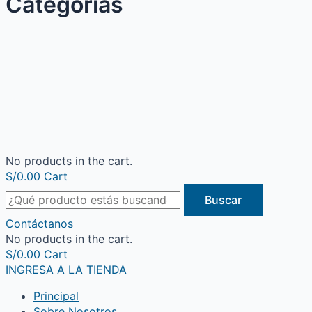
Categorías
No products in the cart.
S/
0.00
Cart
Buscar
Contáctanos
No products in the cart.
S/
0.00
Cart
INGRESA A LA TIENDA
Principal
Sobre Nosotros