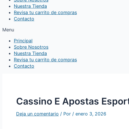
Nuestra Tienda
Revisa tu carrito de compras
Contacto
Menu
Principal
Sobre Nosotros
Nuestra Tienda
Revisa tu carrito de compras
Contacto
Cassino E Apostas Esport
Deja un comentario
/ Por
/
enero 3, 2026