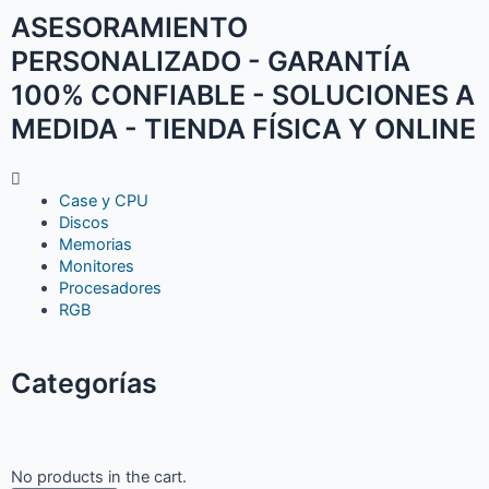
ASESORAMIENTO
PERSONALIZADO - GARANTÍA
100% CONFIABLE - SOLUCIONES A
MEDIDA - TIENDA FÍSICA Y ONLINE
Case y CPU
Discos
Memorias
Monitores
Procesadores
RGB
Categorías
No products in the cart.