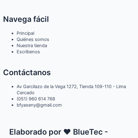
Navega fácil
Principal
Quiénes somos
Nuestra tienda
Escríbenos
Contáctanos
Av Garcilazo de la Vega 1272, Tienda 109-110 - Lima
Cercado
(051) 960 614 768
bfyaseny@gmail.com
Elaborado por ♥ BlueTec -