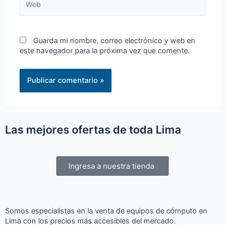
Guarda mi nombre, correo electrónico y web en
este navegador para la próxima vez que comente.
Las mejores ofertas de toda Lima
Ingresa a nuestra tienda
Somos especialistas en la venta de equipos de cómputo en
Lima con los precios más accesibles del mercado.