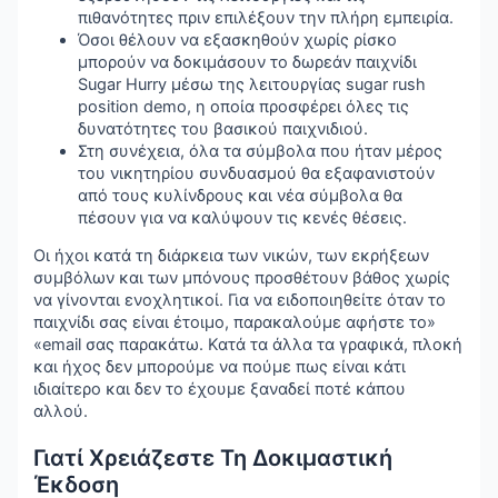
πιθανότητες πριν επιλέξουν την πλήρη εμπειρία.
Όσοι θέλουν να εξασκηθούν χωρίς ρίσκο
μπορούν να δοκιμάσουν το δωρεάν παιχνίδι
Sugar Hurry μέσω της λειτουργίας sugar rush
position demo, η οποία προσφέρει όλες τις
δυνατότητες του βασικού παιχνιδιού.
Στη συνέχεια, όλα τα σύμβολα που ήταν μέρος
του νικητηρίου συνδυασμού θα εξαφανιστούν
από τους κυλίνδρους και νέα σύμβολα θα
πέσουν για να καλύψουν τις κενές θέσεις.
Οι ήχοι κατά τη διάρκεια των νικών, των εκρήξεων
συμβόλων και των μπόνους προσθέτουν βάθος χωρίς
να γίνονται ενοχλητικοί. Για να ειδοποιηθείτε όταν το
παιχνίδι σας είναι έτοιμο, παρακαλούμε αφήστε το»
«email σας παρακάτω. Κατά τα άλλα τα γραφικά, πλοκή
και ήχος δεν μπορούμε να πούμε πως είναι κάτι
ιδιαίτερο και δεν το έχουμε ξαναδεί ποτέ κάπου
αλλού.
Γιατί Χρειάζεστε Τη Δοκιμαστική
Έκδοση