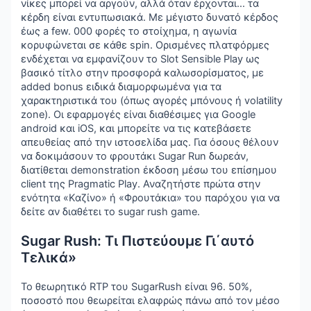
νίκες μπορεί να αργούν, αλλά όταν έρχονται… τα
κέρδη είναι εντυπωσιακά. Με μέγιστο δυνατό κέρδος
έως a few. 000 φορές το στοίχημα, η αγωνία
κορυφώνεται σε κάθε spin. Ορισμένες πλατφόρμες
ενδέχεται να εμφανίζουν το Slot Sensible Play ως
βασικό τίτλο στην προσφορά καλωσορίσματος, με
added bonus ειδικά διαμορφωμένα για τα
χαρακτηριστικά του (όπως αγορές μπόνους ή volatility
zone). Οι εφαρμογές είναι διαθέσιμες για Google
android και iOS, και μπορείτε να τις κατεβάσετε
απευθείας από την ιστοσελίδα μας. Για όσους θέλουν
να δοκιμάσουν το φρουτάκι Sugar Run δωρεάν,
διατίθεται demonstration έκδοση μέσω του επίσημου
client της Pragmatic Play. Αναζητήστε πρώτα στην
ενότητα «Καζίνο» ή «Φρουτάκια» του παρόχου για να
δείτε αν διαθέτει το sugar rush game.
Sugar Rush: Τι Πιστεύουμε Γι΄αυτό
Τελικά»
Το θεωρητικό RTP του SugarRush είναι 96. 50%,
ποσοστό που θεωρείται ελαφρώς πάνω από τον μέσο