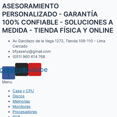
Ir
ASESORAMIENTO
al
PERSONALIZADO - GARANTÍA
contenido
100% CONFIABLE - SOLUCIONES A
MEDIDA - TIENDA FÍSICA Y ONLINE
Av Garcilazo de la Vega 1272, Tienda 109-110 - Lima
Cercado
bfyaseny@gmail.com
(051) 960 614 768
cebook-
Instagram
Youtube
f
Menu
Case y CPU
Discos
Memorias
Monitores
Procesadores