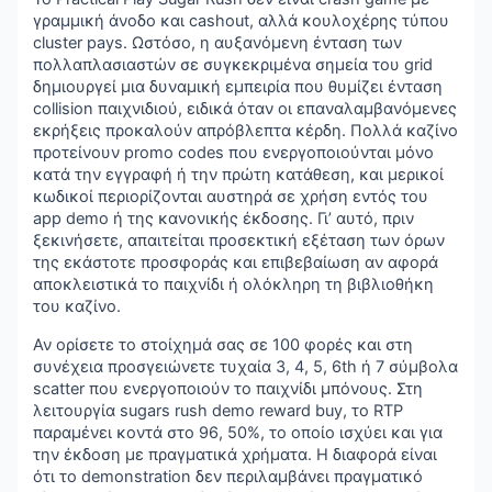
γραμμική άνοδο και cashout, αλλά κουλοχέρης τύπου
cluster pays. Ωστόσο, η αυξανόμενη ένταση των
πολλαπλασιαστών σε συγκεκριμένα σημεία του grid
δημιουργεί μια δυναμική εμπειρία που θυμίζει ένταση
collision παιχνιδιού, ειδικά όταν οι επαναλαμβανόμενες
εκρήξεις προκαλούν απρόβλεπτα κέρδη. Πολλά καζίνο
προτείνουν promo codes που ενεργοποιούνται μόνο
κατά την εγγραφή ή την πρώτη κατάθεση, και μερικοί
κωδικοί περιορίζονται αυστηρά σε χρήση εντός του
app demo ή της κανονικής έκδοσης. Γι’ αυτό, πριν
ξεκινήσετε, απαιτείται προσεκτική εξέταση των όρων
της εκάστοτε προσφοράς και επιβεβαίωση αν αφορά
αποκλειστικά το παιχνίδι ή ολόκληρη τη βιβλιοθήκη
του καζίνο.
Αν ορίσετε το στοίχημά σας σε 100 φορές και στη
συνέχεια προσγειώνετε τυχαία 3, 4, 5, 6th ή 7 σύμβολα
scatter που ενεργοποιούν το παιχνίδι μπόνους. Στη
λειτουργία sugars rush demo reward buy, το RTP
παραμένει κοντά στο 96, 50%, το οποίο ισχύει και για
την έκδοση με πραγματικά χρήματα. Η διαφορά είναι
ότι το demonstration δεν περιλαμβάνει πραγματικό