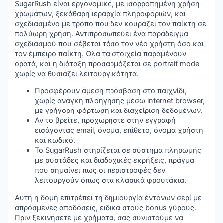
SugarRush είναι εργονομικό, με ισορροπημένη χρήση
χρωμάτων, ξεκάθαρη ιεραρχία πληροφοριών, και
σχεδιασμένο με τρόπο που δεν κουράζει τον παίκτη σε
πολύωρη χρήση. Αντιπροσωπεύει ένα παράδειγμα
σχεδιασμού που σέβεται τόσο τον νέο χρήστη όσο και
τον έμπειρο παίκτη. Όλα τα στοιχεία παραμένουν
ορατά, και η διάταξη προσαρμόζεται σε portrait mode
χωρίς να θυσιάζει λειτουργικότητα.
Προσφέρουν άμεση πρόσβαση στο παιχνίδι,
χωρίς ανάγκη πλοήγησης μέσω internet browser,
με γρήγορη φόρτωση και διαχείριση δεδομένων.
Αν το βρείτε, προχωρήστε στην εγγραφή
εισάγοντας email, όνομα, επίθετο, όνομα χρήστη
και κωδικό.
Το SugarRush στηρίζεται σε σύστημα πληρωμής
με συστάδες και διαδοχικές εκρήξεις, πράγμα
που σημαίνει πως οι περιστροφές δεν
λειτουργούν όπως στα κλασικά φρουτάκια.
Αυτή η δομή επιτρέπει τη δημιουργία έντονων σερί με
απρόσμενες αποδόσεις, ειδικά στους bonus γύρους.
Πριν ξεκινήσετε με χρήματα, σας συνιστούμε να