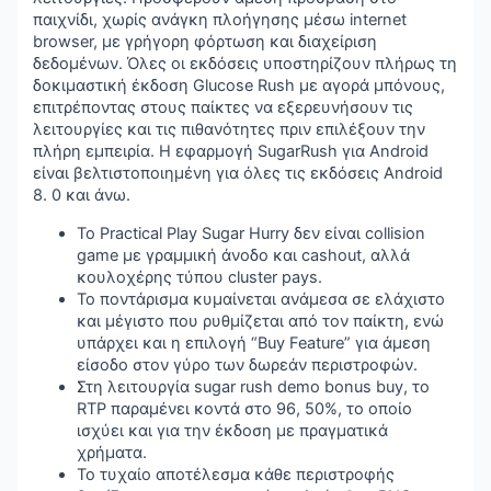
παιχνίδι, χωρίς ανάγκη πλοήγησης μέσω internet
browser, με γρήγορη φόρτωση και διαχείριση
δεδομένων. Όλες οι εκδόσεις υποστηρίζουν πλήρως τη
δοκιμαστική έκδοση Glucose Rush με αγορά μπόνους,
επιτρέποντας στους παίκτες να εξερευνήσουν τις
λειτουργίες και τις πιθανότητες πριν επιλέξουν την
πλήρη εμπειρία. Η εφαρμογή SugarRush για Android
είναι βελτιστοποιημένη για όλες τις εκδόσεις Android
8. 0 και άνω.
Το Practical Play Sugar Hurry δεν είναι collision
game με γραμμική άνοδο και cashout, αλλά
κουλοχέρης τύπου cluster pays.
Το ποντάρισμα κυμαίνεται ανάμεσα σε ελάχιστο
και μέγιστο που ρυθμίζεται από τον παίκτη, ενώ
υπάρχει και η επιλογή “Buy Feature” για άμεση
είσοδο στον γύρο των δωρεάν περιστροφών.
Στη λειτουργία sugar rush demo bonus buy, το
RTP παραμένει κοντά στο 96, 50%, το οποίο
ισχύει και για την έκδοση με πραγματικά
χρήματα.
Το τυχαίο αποτέλεσμα κάθε περιστροφής