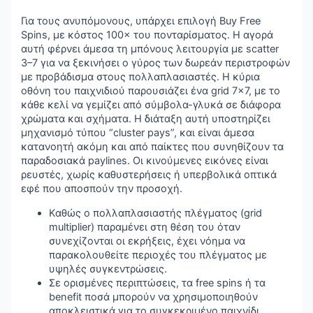
Για τους ανυπόμονους, υπάρχει επιλογή Buy Free
Spins, με κόστος 100× του πονταρίσματος. Η αγορά
αυτή φέρνει άμεσα τη μπόνους λειτουργία με scatter
3–7 για να ξεκινήσει ο γύρος των δωρεάν περιστροφών
με προβάδισμα στους πολλαπλασιαστές. Η κύρια
οθόνη του παιχνιδιού παρουσιάζει ένα grid 7×7, με το
κάθε κελί να γεμίζει από σύμβολα-γλυκά σε διάφορα
χρώματα και σχήματα. Η διάταξη αυτή υποστηρίζει
μηχανισμό τύπου “cluster pays”, και είναι άμεσα
κατανοητή ακόμη και από παίκτες που συνηθίζουν τα
παραδοσιακά paylines. Οι κινούμενες εικόνες είναι
ρευστές, χωρίς καθυστερήσεις ή υπερβολικά οπτικά
εφέ που αποσπούν την προσοχή.
Καθώς ο πολλαπλασιαστής πλέγματος (grid
multiplier) παραμένει στη θέση του όταν
συνεχίζονται οι εκρήξεις, έχει νόημα να
παρακολουθείτε περιοχές του πλέγματος με
υψηλές συγκεντρώσεις.
Σε ορισμένες περιπτώσεις, τα free spins ή τα
benefit ποσά μπορούν να χρησιμοποιηθούν
αποκλειστικά για το συγκεκριμένο παιχνίδι,