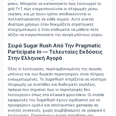
ρίσκο. Μπορείτε να κατανοήσετε πώς λειτουργεί το
grid 7×7, πώς ενεργοποιούνται οι πληρωμές μέσω
clusters, και με ποιον τρόπο αποθηκεύονται οι
πολλαπλασιαστές σε κάθε σημείο. Αυτό γίνεται
ιδιαίτερα χρήσιμο όταν δοκιμάζετε στρατηγικές
στοιχηματισμού ή όταν επιθυμείτε να μάθετε πότε
αξίζει να ενεργοποιήσετε την αγορά μπόνους γύρου.
Σειρά Sugar Rush Από Την Pragmatic
Participate In — Τελευταίες Εκδόσεις
Στην Ελληνική Αγορά
Όλες οι λειτουργίες, περιλαμβανομένης της αγοράς
μπόνους και των δωρεάν περιστροφών, είναι πλήρως
ενσωματωμένες. Το SugarRush στηρίζεται σε σύστημα
πληρωμής με συστάδες και διαδοχικές εκρήξεις,
πράγμα που σημαίνει πως οι περιστροφές δεν
λειτουργούν όπως στα κλασικά φρουτάκια. Οι mobile
εφαρμογές του SugarRush έχουν σχεδιαστεί για να
προσφέρουν ομαλό και απολαυστικό gameplay σε
κινητές συσκευές, χωρίς συμβιβασμούς σε γραφικά ή
λειτουργίες. Προσφέρουν άμεση πρόσβαση στο