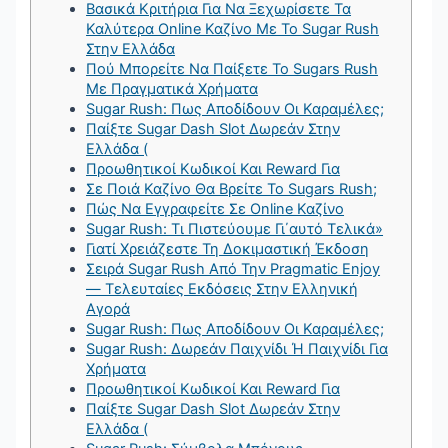
Βασικά Κριτήρια Για Να Ξεχωρίσετε Τα
Καλύτερα Online Καζίνο Με Το Sugar Rush
Στην Ελλάδα
Πού Μπορείτε Να Παίξετε Το Sugars Rush
Με Πραγματικά Χρήματα
Sugar Rush: Πως Αποδίδουν Οι Καραμέλες;
Παίξτε Sugar Dash Slot Δωρεάν Στην
Ελλάδα (
Προωθητικοί Κωδικοί Και Reward Για
Σε Ποιά Καζίνο Θα Βρείτε Το Sugars Rush;
Πώς Να Εγγραφείτε Σε Online Καζίνο
Sugar Rush: Τι Πιστεύουμε Γι΄αυτό Τελικά»
Γιατί Χρειάζεστε Τη Δοκιμαστική Έκδοση
Σειρά Sugar Rush Από Την Pragmatic Enjoy
— Τελευταίες Εκδόσεις Στην Ελληνική
Αγορά
Sugar Rush: Πως Αποδίδουν Οι Καραμέλες;
Sugar Rush: Δωρεάν Παιχνίδι Ή Παιχνίδι Για
Χρήματα
Προωθητικοί Κωδικοί Και Reward Για
Παίξτε Sugar Dash Slot Δωρεάν Στην
Ελλάδα (