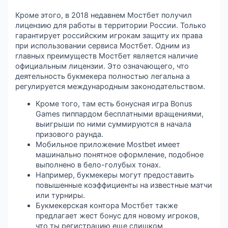
Кроме этого, в 2018 недавнем Мостбет получил
лицензию для работы в территории России. Только
гарантирует российским игрокам защиту их права
при использовании сервиса Мостбет. Одним из
главных преимуществ Мостбет является наличие
официальным лицензии. Это означающего, что
деятельность букмекера полностью легальна а
регулируется международным законодательством.
Кроме того, там есть бонусная игра Bonus
Games пиппардом бесплатными вращениями,
выигрыши по ними суммируются в начала
призового раунда.
Мобильное приложение Mostbet имеет
машинально понятное оформление, подобное
выполнено в бело-голубых тонах.
Например, букмекеры могут предоставить
повышенные коэффициенты на известные матчи
или турниры.
Букмекерская контора Мостбет также
предлагает жест бонус для новому игроков,
что ты регистрацию еще слишком