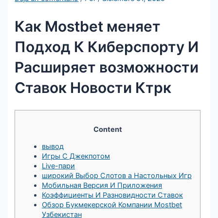
Как Mostbet меняет
Подход К Киберспорту И
Расширяет возможности
Ставок Новости Ктрк
Content
вывод
Игры С Джекпотом
Live-пари
широкий Выбор Слотов а Настольных Игр
Мобильная Версия И Приложения
Коэффициенты И Разновидности Ставок
Обзор Букмекерской Компании Mostbet
Узбекистан