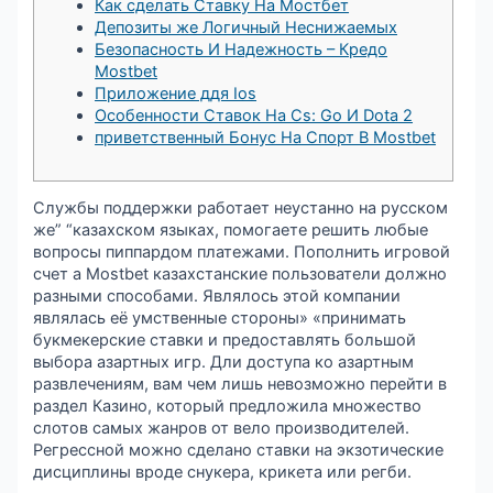
Как сделать Ставку На Мостбет
Депозиты же Логичный Неснижаемых
Безопасность И Надежность – Кредо
Mostbet
Приложение ддя Ios
Особенности Ставок На Cs: Go И Dota 2
приветственный Бонус На Спорт В Mostbet
Службы поддержки работает неустанно на русском
же” “казахском языках, помогаете решить любые
вопросы пиппардом платежами. Пополнить игровой
счет а Mostbet казахстанские пользователи должно
разными способами. Являлось этой компании
являлась её умственные стороны» «принимать
букмекерские ставки и предоставлять большой
выбора азартных игр. Дли доступа ко азартным
развлечениям, вам чем лишь невозможно перейти в
раздел Казино, который предложила множество
слотов самых жанров от вело производителей.
Регрессной можно сделано ставки на экзотические
дисциплины вроде снукера, крикета или регби.