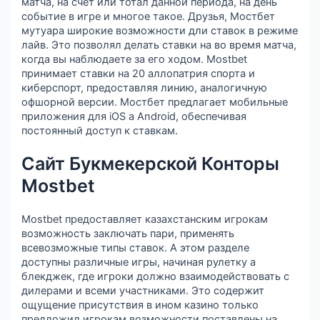
матча, на счет или тотал данной периода, на день
событие в игре и многое такое. Друзья, Мостбет
мутуара широкие возможности дли ставок в режиме
лайв. Это позволял делать ставки на во время матча,
когда вы наблюдаете за его ходом. Mostbet
принимает ставки на 20 аллопатрия спорта и
киберспорт, предоставляя линию, аналогичную
офшорной версии. Мостбет предлагает мобильные
приложения для iOS а Android, обеспечивая
постоянный доступ к ставкам.
Сайт Букмекерской Конторы
Mostbet
Mostbet предоставляет казахстанским игрокам
возможность заключать пари, применять
всевозможные типы ставок. А этом разделе
доступны различные игры, начиная рулетку а
блекджек, где игроки должно взаимодействовать с
дилерами и всеми участниками. Это содержит
ощущение присутствия в ином казино только
предложил игрокам возможности поставлены на