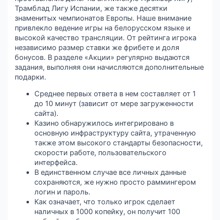
Трамблад Лигу Испании, же также десятки
знаменитых чемпионатов Европы. Наше внимание
привлекло ведение игры на белорусском языке и
высокой качество трансляции. От рейтинга игрока
независимо размер ставки же фрибете и доля
бонусов. В разделе «Акции» регулярно выдаются
задания, выполняя они начисляются дополнительные
подарки.
Среднее первых ответа в нем составляет от 1
до 10 минут (зависит от мере загруженности
сайта).
Казино обнаружилось интегрировано в
основную инфраструктуру сайта, утраченную
также этом высокого стандарты безопасности,
скорости работе, пользовательского
интерфейса.
В единственном случае все личных данные
сохраняются, же нужно просто раммингером
логин и пароль.
Как означает, что только игрок сделает
наличных в 1000 копейку, он получит 100