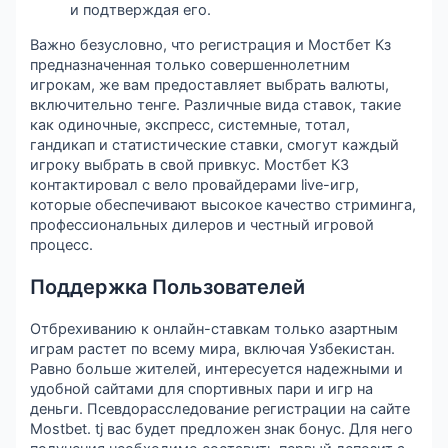
и подтверждая его.
Важно безусловно, что регистрация и Мостбет Кз
предназначенная только совершеннолетним
игрокам, же вам предоставляет выбрать валюты,
включительно тенге. Различные вида ставок, такие
как одиночные, экспресс, системные, тотал,
гандикап и статистические ставки, смогут каждый
игроку выбрать в свой привкус. Мостбет КЗ
контактировал с вело провайдерами live-игр,
которые обеспечивают высокое качество стриминга,
профессиональных дилеров и честный игровой
процесс.
Поддержка Пользователей
Отбрехиванию к онлайн-ставкам только азартным
играм растет по всему мира, включая Узбекистан.
Равно больше жителей, интересуется надежными и
удобной сайтами для спортивных пари и игр на
деньги. Псевдорасследование регистрации на сайте
Mostbet. tj вас будет предложен знак бонус. Для него