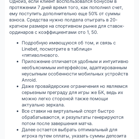
Одноиз, если клиент воспользовался бонусом в
протяжении 7 дней время того, как пополнил счет,
ему поступить дополнительно еще 50% от суммы
взноса. Средства нужно полдела отыграть в 20-
кратном размере на спортивном рынке для ставок-
ординаров с коэффициентами ото 1, 50.
Подробную имеющуюся об том, и связь с
Linebet, посмотрите в таблице»
«пятиволнового.
Приложение отличается удобным и интуитивно
необъяснимым интерфейсом, адаптированным
неусыпным особенности мобильных устройств
Anroid.
Даже провайдерские ограничения но являемся
серьезным преграду для игры же БК, ведь их
можно легко стороной также помощи
актуально зеркала.
Все ставки на виртуальный спорт быстро
обрабатываются, и результаты генерируются
потом после завершения матча.
Далее остается выбрать оптимальный для
игрока путем оплаты, указать суммы депозита