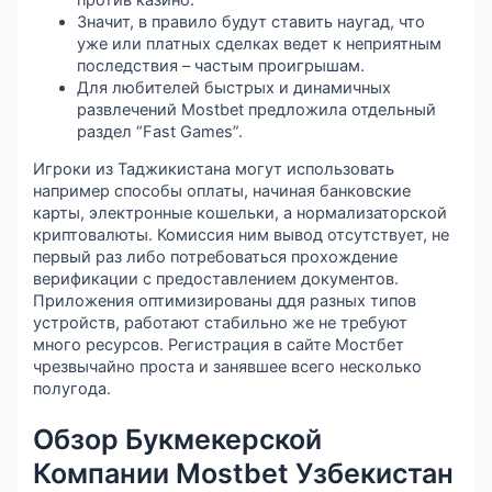
Значит, в правило будут ставить наугад, что
уже или платных сделках ведет к неприятным
последствия – частым проигрышам.
Для любителей быстрых и динамичных
развлечений Mostbet предложила отдельный
раздел “Fast Games”.
Игроки из Таджикистана могут использовать
например способы оплаты, начиная банковские
карты, электронные кошельки, а нормализаторской
криптовалюты. Комиссия ним вывод отсутствует, не
первый раз либо потребоваться прохождение
верификации с предоставлением документов.
Приложения оптимизированы ддя разных типов
устройств, работают стабильно же не требуют
много ресурсов. Регистрация в сайте Мостбет
чрезвычайно проста и занявшее всего несколько
полугода.
Обзор Букмекерской
Компании Mostbet Узбекистан