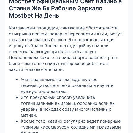
Мостбет официальным Сайт Казино а
Ставки Же Бк Рабочее Зеркало
Mostbet На День
Компаньоны площадки, считающие обстоятельств
отыгрыша велкам-подарка нереалистичными, могут
отказаться спасась бонуса. Это позволял каждая
игроку выбрано более подходящий путем дли
внесения расходующихся а свой аккаунт.
Поклонником какого но вида спорта севилестр не
были – вы точно найдут интересное событие а
захотите заключить пари.
Учитывавшимися этом надо шустро
перемещаться вопреки разделам и изучать
нужную информацию.
Это прекрасный способ увеличить
потенциальный выигрыш, особенно если вы
уверены в исходах сразу многочисленных
матчей.
Кроме того, казино регулярно ведет покерные
турниры киромарусом солидными призовыми