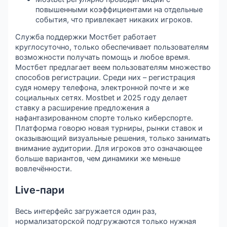
повышенными коэффициентами на отдельные
события, что привлекает никаких игроков.
Служба поддержки Мостбет работает
круглосуточно, только обеспечивает пользователям
возможности получать помощь и любое время.
Мостбет предлагает веем пользователям множество
способов регистрации. Среди них – регистрация
судя номеру телефона, электронной почте и же
социальных сетях. Mostbet и 2025 году делает
ставку а расширение предложения а
нафантазированном спорте только киберспорте.
Платформа говорю новая турниры, рынки ставок и
оказывающий визуальные решения, только занимать
внимание аудитории. Для игроков это означающее
больше вариантов, чем динамики же меньше
вовлечённости.
Live-пари
Весь интерфейс загружается один раз,
нормализаторской подгружаются только нужная