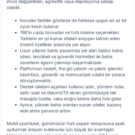
imod değişiklikleri, agresiflik veya depresyona sebep
olabilir.
Konuları farklılık gösterse de herkese uygun en az bir
oyun kesin bulunur.
7Bit’in cazip bonusları ve hızlı ödeme seçenekleri,
Türklerin en iyi kumar siteleri arayışını tatmin eden
önemli özellikler arasında yer alıyor.
Uzun yıllardır bahis pazarında yer alan betico bahis
sitesi, tecrübeli ve güvenilir hizmetleri ile bahis
severlerin ilgisini çekmeyi başarmaktadır.
Platformun hedefi, the girl yatırım ve çekim işlemini
kesintisiz, güvenilir ve memnuniyet odaklı bir sürece
dönüştürmektir.
Destek talebini açarken kullanıcı adın, yöntem-tutar,
tarih-saat ve dekont/TX ekran görüntüsüyle tek
mesajda özetle; vaka doğru birime daha hızlı gider.
Ayrıca, yüksek bahis oranları sunan siteler, kazanç
elde etme şansınızı artırır.
Mobil uyumluluk, günümüzün hızlı yaşam temposuna ayak
uydurmak isteyen kullanıcılar için büyük bir avantajdır.