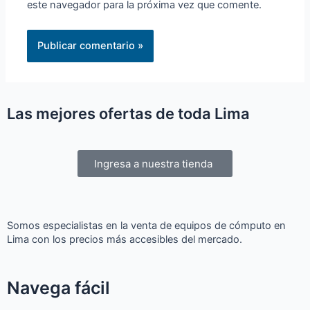
este navegador para la próxima vez que comente.
Las mejores ofertas de toda Lima
Ingresa a nuestra tienda
Somos especialistas en la venta de equipos de cómputo en
Lima con los precios más accesibles del mercado.
Navega fácil