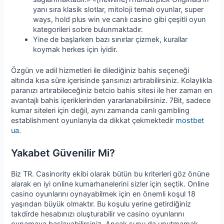
yanı sıra klasik slotlar, mitoloji temalı oyunlar, super
ways, hold plus win ve canlı casino gibi çeşitli oyun
kategorileri sobre bulunmaktadır.
Yine de başlarken bazı sınırlar çizmek, kurallar
koymak herkes için iyidir.
Özgün ve adil hizmetleri ile dilediğiniz bahis seçeneği
altında kısa süre içerisinde şansınızı artırabilirsiniz. Kolaylıkla
paranızı artırabileceğiniz betcio bahis sitesi ile her zaman en
avantajlı bahis içeriklerinden yararlanabilirsiniz. 7Bit, sadece
kumar siteleri için değil, aynı zamanda canlı gambling
establishment oyunlarıyla da dikkat çekmektedir
mostbet
ua
.
Yakabet Güvenilir Mi?
Biz TR. Casinority ekibi olarak bütün bu kriterleri göz önüne
alarak en iyi online kumarhanelerini sizler için seçtik. Online
casino oyunlarını oynayabilmek için en önemli koşul 18
yaşından büyük olmaktır. Bu koşulu yerine getirdiğiniz
takdirde hesabınızı oluşturabilir ve casino oyunlarını