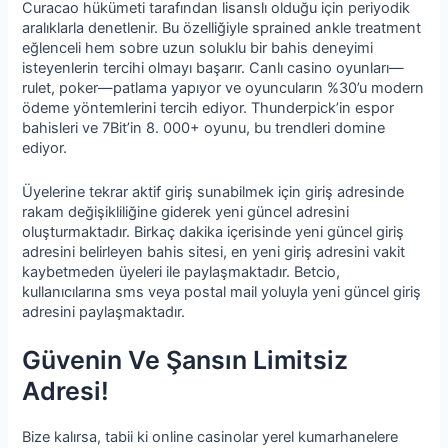
Curacao hükümeti tarafından lisanslı olduğu için periyodik
aralıklarla denetlenir. Bu özelliğiyle sprained ankle treatment
eğlenceli hem sobre uzun soluklu bir bahis deneyimi
isteyenlerin tercihi olmayı başarır. Canlı casino oyunları—
rulet, poker—patlama yapıyor ve oyuncuların %30’u modern
ödeme yöntemlerini tercih ediyor. Thunderpick’in espor
bahisleri ve 7Bit’in 8. 000+ oyunu, bu trendleri domine
ediyor.
Üyelerine tekrar aktif giriş sunabilmek için giriş adresinde
rakam değişikliliğine giderek yeni güncel adresini
oluşturmaktadır. Birkaç dakika içerisinde yeni güncel giriş
adresini belirleyen bahis sitesi, en yeni giriş adresini vakit
kaybetmeden üyeleri ile paylaşmaktadır. Betcio,
kullanıcılarına sms veya postal mail yoluyla yeni güncel giriş
adresini paylaşmaktadır.
Güvenin Ve Şansın Limitsiz
Adresi!
Bize kalırsa, tabii ki online casinolar yerel kumarhanelere