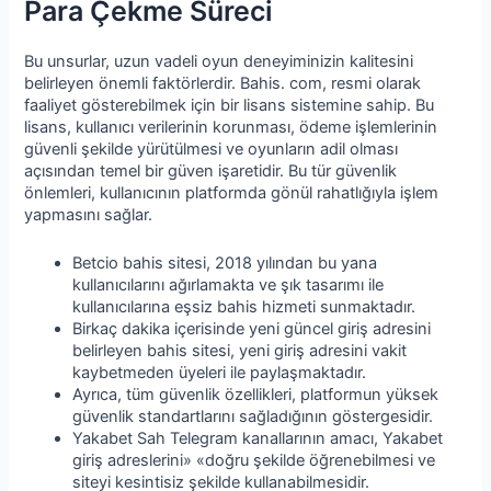
Para Çekme Süreci
Bu unsurlar, uzun vadeli oyun deneyiminizin kalitesini
belirleyen önemli faktörlerdir. Bahis. com, resmi olarak
faaliyet gösterebilmek için bir lisans sistemine sahip. Bu
lisans, kullanıcı verilerinin korunması, ödeme işlemlerinin
güvenli şekilde yürütülmesi ve oyunların adil olması
açısından temel bir güven işaretidir. Bu tür güvenlik
önlemleri, kullanıcının platformda gönül rahatlığıyla işlem
yapmasını sağlar.
Betcio bahis sitesi, 2018 yılından bu yana
kullanıcılarını ağırlamakta ve şık tasarımı ile
kullanıcılarına eşsiz bahis hizmeti sunmaktadır.
Birkaç dakika içerisinde yeni güncel giriş adresini
belirleyen bahis sitesi, yeni giriş adresini vakit
kaybetmeden üyeleri ile paylaşmaktadır.
Ayrıca, tüm güvenlik özellikleri, platformun yüksek
güvenlik standartlarını sağladığının göstergesidir.
Yakabet Sah Telegram kanallarının amacı, Yakabet
giriş adreslerini» «doğru şekilde öğrenebilmesi ve
siteyi kesintisiz şekilde kullanabilmesidir.