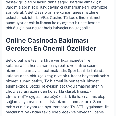
destek grupları bulabilir, daha sağlıklı kararlar almak için
yardım alabilir. Top Türk çevrimiçi kumarhaneleri listemizde
son olarak VBet Casino online kumarhanesini sizlerle
buluşturmak isteriz. VBet Casino Türkçe dilinde hizmet
sunmuyor ancak kullanımı kolaylaştıran bir site tasarımı
olduğu için oyuncular hızla ihtiyaçlarına ulaşabilir.
Online Casinoda Bakılması
Gereken En Önemli Özellikler
Betcio bahis sitesi, farklı ve yenilikçi hizmetleri ile
kullanıcılarına her zaman en iyi bahis ve online casino
hizmetini sunmayı amaçlamaktadır. Spor bahisleri altında
kullanıcılarına oldukça zengin ve bir u kadar heyecanlı bahis
hizmeti sunan betico, TV hizmeti ile benzersiz hizmet
sunmaktadır. Betcio Television set uygulamasına sitenin
choix sayfası üzerinden kolaylıkla ulaşabilirsiniz.»
«[newline]Tv uygulaması büyük titizlik ile hazırlanmış olup,
sağlam altyapısı ile kesintisiz hizmet sunmaktadır. Spor
bahislerinizi oynarken aynı zamanda TV SET uygulaması ile
maçlarınızı yakından takip edebilecek ve heyecanlı bahis