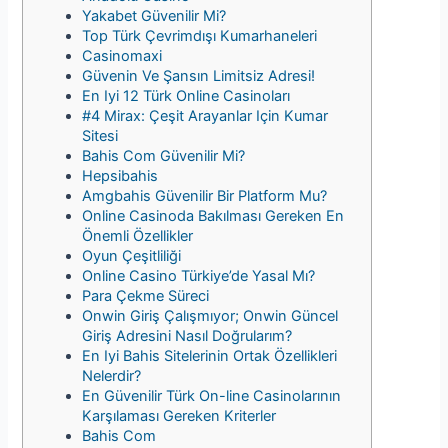
Yakabet Güvenilir Mi?
Top Türk Çevrimdışı Kumarhaneleri
Casinomaxi
Güvenin Ve Şansın Limitsiz Adresi!
En Iyi 12 Türk Online Casinoları
#4 Mirax: Çeşit Arayanlar Için Kumar
Sitesi
Bahis Com Güvenilir Mi?
Hepsibahis
Amgbahis Güvenilir Bir Platform Mu?
Online Casinoda Bakılması Gereken En
Önemli Özellikler
Oyun Çeşitliliği
Online Casino Türkiye’de Yasal Mı?
Para Çekme Süreci
Onwin Giriş Çalışmıyor; Onwin Güncel
Giriş Adresini Nasıl Doğrularım?
En Iyi Bahis Sitelerinin Ortak Özellikleri
Nelerdir?
En Güvenilir Türk On-line Casinolarının
Karşılaması Gereken Kriterler
Bahis Com