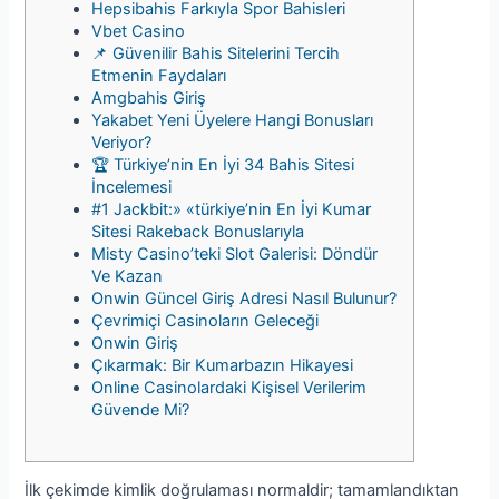
Hepsibahis Farkıyla Spor Bahisleri
Vbet Casino
📌 Güvenilir Bahis Sitelerini Tercih
Etmenin Faydaları
Amgbahis Giriş
Yakabet Yeni Üyelere Hangi Bonusları
Veriyor?
🏆 Türkiye’nin En İyi 34 Bahis Sitesi
İncelemesi
#1 Jackbit:» «türkiye’nin En İyi Kumar
Sitesi Rakeback Bonuslarıyla
Misty Casino’teki Slot Galerisi: Döndür
Ve Kazan
Onwin Güncel Giriş Adresi Nasıl Bulunur?
Çevrimiçi Casinoların Geleceği
Onwin Giriş
Çıkarmak: Bir Kumarbazın Hikayesi
Online Casinolardaki Kişisel Verilerim
Güvende Mi?
İlk çekimde kimlik doğrulaması normaldir; tamamlandıktan