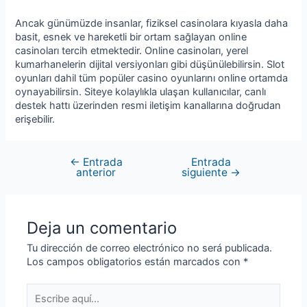
Ancak günümüzde insanlar, fiziksel casinolara kıyasla daha
basit, esnek ve hareketli bir ortam sağlayan online
casinoları tercih etmektedir. Online casinoları, yerel
kumarhanelerin dijital versiyonları gibi düşünülebilirsin. Slot
oyunları dahil tüm popüler casino oyunlarını online ortamda
oynayabilirsin. Siteye kolaylıkla ulaşan kullanıcılar, canlı
destek hattı üzerinden resmi iletişim kanallarına doğrudan
erişebilir.
←
Entrada
Entrada
anterior
siguiente
→
Deja un comentario
Tu dirección de correo electrónico no será publicada.
Los campos obligatorios están marcados con
*