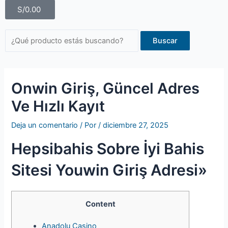
S/
0.00
Buscar
Onwin Giriş, Güncel Adres
Ve Hızlı Kayıt
Deja un comentario
/ Por
/
diciembre 27, 2025
Hepsibahis Sobre İyi Bahis
Sitesi Youwin Giriş Adresi»
Content
Anadolu Casino