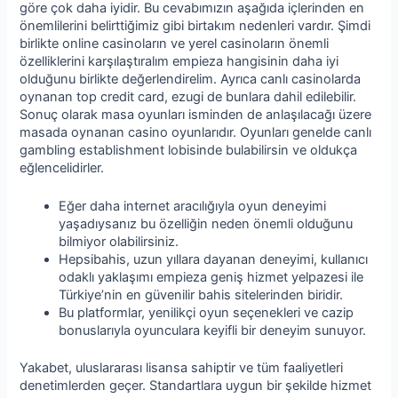
göre çok daha iyidir. Bu cevabımızın aşağıda içlerinden en
önemlilerini belirttiğimiz gibi birtakım nedenleri vardır. Şimdi
birlikte online casinoların ve yerel casinoların önemli
özelliklerini karşılaştıralım empieza hangisinin daha iyi
olduğunu birlikte değerlendirelim. Ayrıca canlı casinolarda
oynanan top credit card, ezugi de bunlara dahil edilebilir.
Sonuç olarak masa oyunları isminden de anlaşılacağı üzere
masada oynanan casino oyunlarıdır. Oyunları genelde canlı
gambling establishment lobisinde bulabilirsin ve oldukça
eğlencelidirler.
Eğer daha internet aracılığıyla oyun deneyimi
yaşadıysanız bu özelliğin neden önemli olduğunu
bilmiyor olabilirsiniz.
Hepsibahis, uzun yıllara dayanan deneyimi, kullanıcı
odaklı yaklaşımı empieza geniş hizmet yelpazesi ile
Türkiye’nin en güvenilir bahis sitelerinden biridir.
Bu platformlar, yenilikçi oyun seçenekleri ve cazip
bonuslarıyla oyunculara keyifli bir deneyim sunuyor.
Yakabet, uluslararası lisansa sahiptir ve tüm faaliyetleri
denetimlerden geçer. Standartlara uygun bir şekilde hizmet