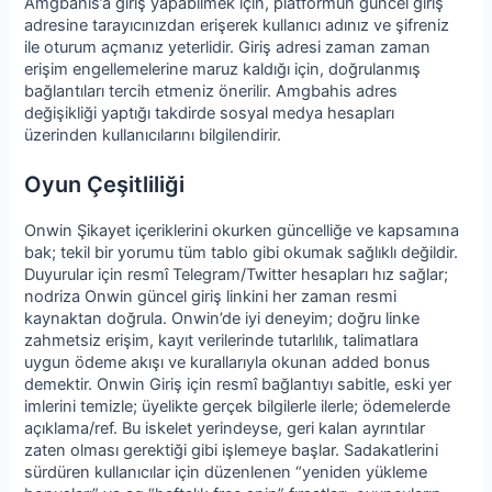
Amgbahis’a giriş yapabilmek için, platformun güncel giriş
adresine tarayıcınızdan erişerek kullanıcı adınız ve şifreniz
ile oturum açmanız yeterlidir. Giriş adresi zaman zaman
erişim engellemelerine maruz kaldığı için, doğrulanmış
bağlantıları tercih etmeniz önerilir. Amgbahis adres
değişikliği yaptığı takdirde sosyal medya hesapları
üzerinden kullanıcılarını bilgilendirir.
Oyun Çeşitliliği
Onwin Şikayet içeriklerini okurken güncelliğe ve kapsamına
bak; tekil bir yorumu tüm tablo gibi okumak sağlıklı değildir.
Duyurular için resmî Telegram/Twitter hesapları hız sağlar;
nodriza Onwin güncel giriş linkini her zaman resmi
kaynaktan doğrula. Onwin’de iyi deneyim; doğru linke
zahmetsiz erişim, kayıt verilerinde tutarlılık, talimatlara
uygun ödeme akışı ve kurallarıyla okunan added bonus
demektir. Onwin Giriş için resmî bağlantıyı sabitle, eski yer
imlerini temizle; üyelikte gerçek bilgilerle ilerle; ödemelerde
açıklama/ref. Bu iskelet yerindeyse, geri kalan ayrıntılar
zaten olması gerektiği gibi işlemeye başlar. Sadakatlerini
sürdüren kullanıcılar için düzenlenen “yeniden yükleme