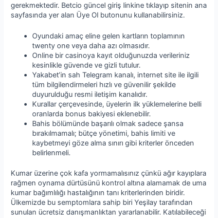
gerekmektedir. Betcio güncel giriş linkine tıklayıp sitenin ana
sayfasında yer alan Üye Ol butonunu kullanabilirsiniz.
Oyundaki amaç eline gelen kartların toplamının
twenty one veya daha azı olmasıdır.
Online bir casinoya kayıt olduğunuzda verileriniz
kesinlikle güvende ve gizli tutulur.
Yakabet’in sah Telegram kanalı, internet site ile ilgili
tüm bilgilendirmeleri hızlı ve güvenilir şekilde
duyurulduğu resmi iletişim kanalıdır.
Kurallar çerçevesinde, üyelerin ilk yüklemelerine belli
oranlarda bonus bakiyesi eklenebilir.
Bahis bölümünde başarılı olmak sadece şansa
bırakılmamalı; bütçe yönetimi, bahis limiti ve
kaybetmeyi göze alma sınırı gibi kriterler önceden
belirlenmeli.
Kumar üzerine çok kafa yormamalısınız çünkü ağır kayıplara
rağmen oynama dürtüsünü kontrol altına alamamak de uma
kumar bağımlılığı hastalığının tanı kriterlerinden biridir.
Ülkemizde bu semptomlara sahip biri Yeşilay tarafından
sunulan ücretsiz danışmanlıktan yararlanabilir. Katılabileceği