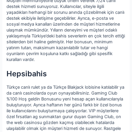
Müşteri memnuniyetine büyük önem vererek 7/24 canlı
destek hizmeti sunuyoruz. Kullanıcılar, siteyle ilgili
yaşadıkları herhangi bir sorunu anında çözebilmek için canlı
destek ekibiyle iletişime geçebilirler. Ayrıca, e-posta ve
sosyal medya kanalları üzerinden de müşteri hizmetlerine
ulaşmak mümkündür. Yılların deneyimi ve müşteri odaklı
yaklaşımıyla Türkiye’deki bahis severlerin en çok tercih ettiği
sitelerden biri haline gelmiştir. Her bonusun, minimum
yatırım tutarı, maksimum kazanılabilir tutar ve hangi
oyunların çevrim koşuluna katkı sağladığı gibi spesifik
kuralları vardır.
Hepsibahis
Türkçe canlı rulet ya da Türkçe Blakjack lobisine katılabilir ya
da canlı casinolarda oyun oynayabilirsiniz. Gaming Club
%100 Hoş geldin Bonusunu yeni hesap açan kullanıcılarıyla
buluşturuyor. Ayrıca haftanın her günü farklı bir özel bonus
ile kullanıcılarını buluşturmaya çalışıyorlar. VIP müşterilere
özel fırsatları ag sunmaktan gurur duyan Gaming Club, on
the web casinosu gözden kaçmış olabilecek hatalarda
ulaşılabilir olmak için müşteri hizmeti de sunuyor. Rastgele