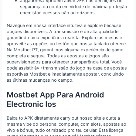
Jogadores» «podem ativar 2FA nas definições de
segurança da conta em virtude de máxima proteção
enemistad acessos não autorizados.
Navegue em nossa interface intuitiva e explore because
opções disponíveis. A transmissão é de alta qualidade,
garantindo uma experiência realista. Explore as mesas e
aproveite as opções ao festón que nossa tablado oferece.
Na Mostbet PT, garantimos alguma experiência de game
completa e segura. Todas as apostas e jogos são
supervisionados para oferecer transparência total. Você
pode assistir à» «transmissão do jogo na casa de apostas
esportivas Mostbet e imediatamente apostar, concluindo
as últimas mudanças no campo.
Mostbet App Para Android
Electronic Ios
Baixa to APK diretamente carry out nosso site e curte a
mesma vibe do personal computer, com slots, apostas ao
vivo e bónus, tudo otimizado pro teu celular. Esta licença