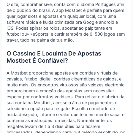
O site, comprehensive, conta com o idioma Português afin
de o público do brasil. A app Mostbet é perfeita para quem
quer jogar slots e apostas em qualquer local, com uma
software rápida e fluida otimizada pra Google android e
iOS. Podes spinar os rolos, apostar ao palpitante em
futebol ou» «eSports, e curtir também de 6. 500 jogos sem
travar, tudo na palma da tua mão.
O Cassino E Locuinta De Apostas
Mostbet É Confiável?
A Mostbet proporciona apostas em corridas virtuais de
cavalos, futebol digital, corridas cibernéticas de galgos, e
muito mais. Os encontros virtuosos são velozes electronic
proporcionam a emoção das apostas sem necessitar
esperar por confrontos verídicos. Para retirar o dinheiro da
sua conta na Mostbet, acesse a área de pagamentos e
selecione a opção para resgate. Escolha o método de
huida desejado, informe o valor que tem em mente sacar e
continue as instruções fornecidas. Normalmente, os
resgates levam de 1 a 3 dias úteis para ficarem
processados, dependendo carry out método escolhido, no