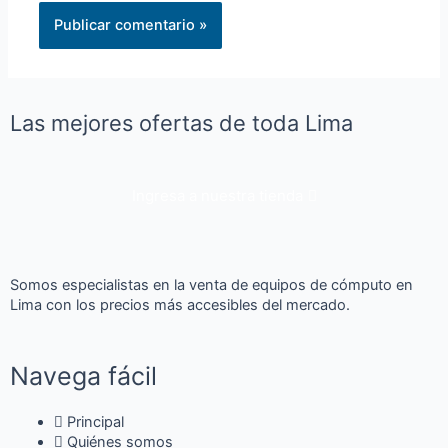
Las mejores ofertas de toda Lima
Ingresa a nuestra tienda
Somos especialistas en la venta de equipos de cómputo en
Lima con los precios más accesibles del mercado.
Navega fácil
Principal
Quiénes somos