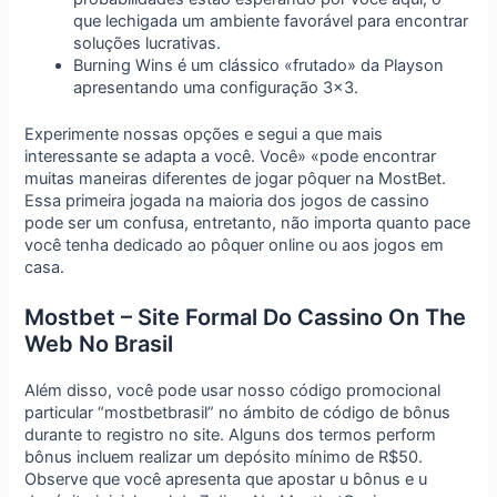
que lechigada um ambiente favorável para encontrar
soluções lucrativas.
Burning Wins é um clássico «frutado» da Playson
apresentando uma configuração 3×3.
Experimente nossas opções e segui a que mais
interessante se adapta a você. Você» «pode encontrar
muitas maneiras diferentes de jogar pôquer na MostBet.
Essa primeira jogada na maioria dos jogos de cassino
pode ser um confusa, entretanto, não importa quanto pace
você tenha dedicado ao pôquer online ou aos jogos em
casa.
Mostbet – Site Formal Do Cassino On The
Web No Brasil
Além disso, você pode usar nosso código promocional
particular “mostbetbrasil” no ámbito de código de bônus
durante to registro no site. Alguns dos termos perform
bônus incluem realizar um depósito mínimo de R$50.
Observe que você apresenta que apostar u bônus e u