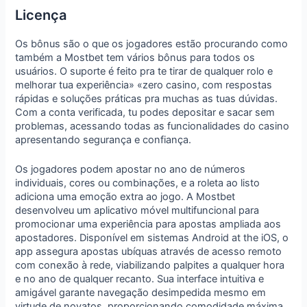
Licença
Os bônus são o que os jogadores estão procurando como
também a Mostbet tem vários bônus para todos os
usuários. O suporte é feito pra te tirar de qualquer rolo e
melhorar tua experiência» «zero casino, com respostas
rápidas e soluções práticas pra muchas as tuas dúvidas.
Com a conta verificada, tu podes depositar e sacar sem
problemas, acessando todas as funcionalidades do casino
apresentando segurança e confiança.
Os jogadores podem apostar no ano de números
individuais, cores ou combinações, e a roleta ao listo
adiciona uma emoção extra ao jogo. A Mostbet
desenvolveu um aplicativo móvel multifuncional para
promocionar uma experiência para apostas ampliada aos
apostadores. Disponível em sistemas Android at the iOS, o
app assegura apostas ubíquas através de acesso remoto
com conexão à rede, viabilizando palpites a qualquer hora
e no ano de qualquer recanto. Sua interface intuitiva e
amigável garante navegação desimpedida mesmo em
virtude de novatos, proporcionando comodidade máxima