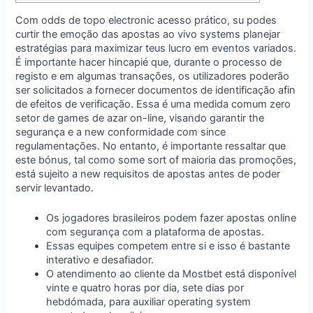
Com odds de topo electronic acesso prático, su podes
curtir the emoção das apostas ao vivo systems planejar
estratégias para maximizar teus lucro em eventos variados.
É importante hacer hincapié que, durante o processo de
registo e em algumas transações, os utilizadores poderão
ser solicitados a fornecer documentos de identificação afin
de efeitos de verificação. Essa é uma medida comum zero
setor de games de azar on-line, visando garantir the
segurança e a new conformidade com since
regulamentações. No entanto, é importante ressaltar que
este bónus, tal como some sort of maioria das promoções,
está sujeito a new requisitos de apostas antes de poder
servir levantado.
Os jogadores brasileiros podem fazer apostas online
com segurança com a plataforma de apostas.
Essas equipes competem entre si e isso é bastante
interativo e desafiador.
O atendimento ao cliente da Mostbet está disponível
vinte e quatro horas por dia, sete dias por
hebdómada, para auxiliar operating system