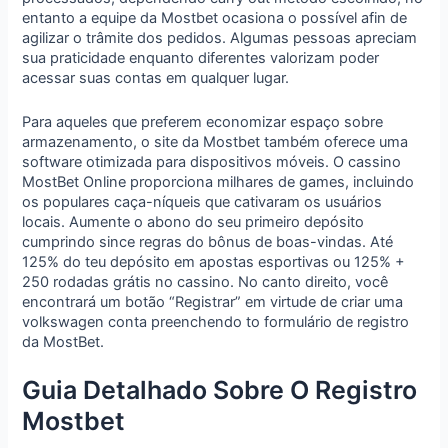
entanto a equipe da Mostbet ocasiona o possível afin de
agilizar o trâmite dos pedidos. Algumas pessoas apreciam
sua praticidade enquanto diferentes valorizam poder
acessar suas contas em qualquer lugar.
Para aqueles que preferem economizar espaço sobre
armazenamento, o site da Mostbet também oferece uma
software otimizada para dispositivos móveis. O cassino
MostBet Online proporciona milhares de games, incluindo
os populares caça-níqueis que cativaram os usuários
locais. Aumente o abono do seu primeiro depósito
cumprindo since regras do bônus de boas-vindas. Até
125% do teu depósito em apostas esportivas ou 125% +
250 rodadas grátis no cassino. No canto direito, você
encontrará um botão “Registrar” em virtude de criar uma
volkswagen conta preenchendo to formulário de registro
da MostBet.
Guia Detalhado Sobre O Registro
Mostbet