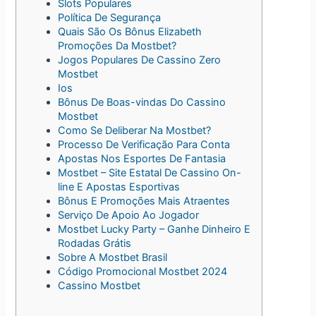
Slots Populares
Política De Segurança
Quais São Os Bônus Elizabeth
Promoções Da Mostbet?
Jogos Populares De Cassino Zero
Mostbet
Ios
Bônus De Boas-vindas Do Cassino
Mostbet
Como Se Deliberar Na Mostbet?
Processo De Verificação Para Conta
Apostas Nos Esportes De Fantasia
Mostbet – Site Estatal De Cassino On-
line E Apostas Esportivas
Bônus E Promoções Mais Atraentes
Serviço De Apoio Ao Jogador
Mostbet Lucky Party – Ganhe Dinheiro E
Rodadas Grátis
Sobre A Mostbet Brasil
Código Promocional Mostbet 2024
Cassino Mostbet