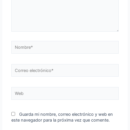
Guarda mi nombre, correo electrónico y web en
este navegador para la próxima vez que comente.