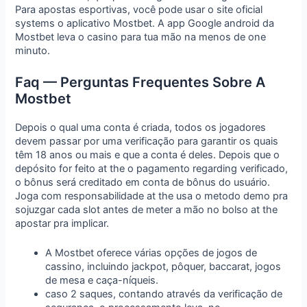
Para apostas esportivas, você pode usar o site oficial
systems o aplicativo Mostbet. A app Google android da
Mostbet leva o casino para tua mão na menos de one
minuto.
Faq — Perguntas Frequentes Sobre A
Mostbet
Depois o qual uma conta é criada, todos os jogadores
devem passar por uma verificação para garantir os quais
têm 18 anos ou mais e que a conta é deles. Depois que o
depósito for feito at the o pagamento regarding verificado,
o bônus será creditado em conta de bônus do usuário.
Joga com responsabilidade at the usa o metodo demo pra
sojuzgar cada slot antes de meter a mão no bolso at the
apostar pra implicar.
A Mostbet oferece várias opções de jogos de
cassino, incluindo jackpot, pôquer, baccarat, jogos
de mesa e caça-níqueis.
caso 2 saques, contando através da verificação de