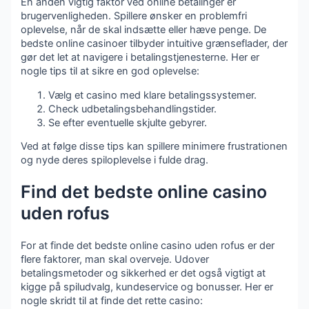
En anden vigtig faktor ved online betalinger er
brugervenligheden. Spillere ønsker en problemfri
oplevelse, når de skal indsætte eller hæve penge. De
bedste online casinoer tilbyder intuitive grænseflader, der
gør det let at navigere i betalingstjenesterne. Her er
nogle tips til at sikre en god oplevelse:
Vælg et casino med klare betalingssystemer.
Check udbetalingsbehandlingstider.
Se efter eventuelle skjulte gebyrer.
Ved at følge disse tips kan spillere minimere frustrationen
og nyde deres spiloplevelse i fulde drag.
Find det bedste online casino
uden rofus
For at finde det bedste online casino uden rofus er der
flere faktorer, man skal overveje. Udover
betalingsmetoder og sikkerhed er det også vigtigt at
kigge på spiludvalg, kundeservice og bonusser. Her er
nogle skridt til at finde det rette casino: