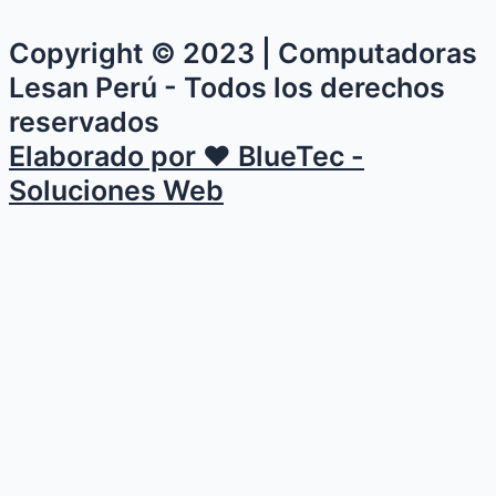
Copyright © 2023 | Computadoras
Lesan Perú - Todos los derechos
reservados
Elaborado por ♥ BlueTec -
Soluciones Web