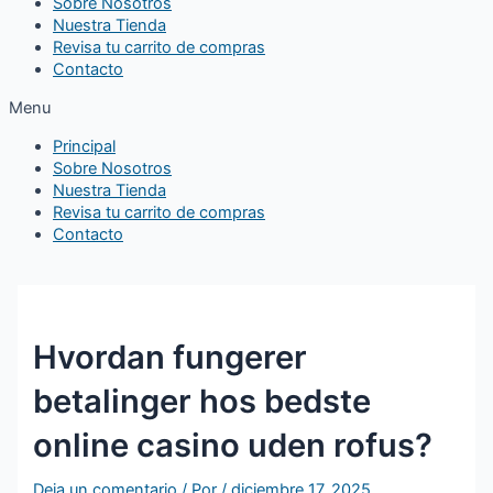
Sobre Nosotros
Nuestra Tienda
Revisa tu carrito de compras
Contacto
Menu
Principal
Sobre Nosotros
Nuestra Tienda
Revisa tu carrito de compras
Contacto
Hvordan fungerer
betalinger hos bedste
online casino uden rofus?
Deja un comentario
/ Por
/
diciembre 17, 2025