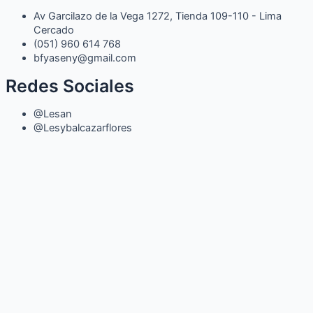
Av Garcilazo de la Vega 1272, Tienda 109-110 - Lima
Cercado
(051) 960 614 768
bfyaseny@gmail.com
Redes Sociales
@Lesan
@Lesybalcazarflores