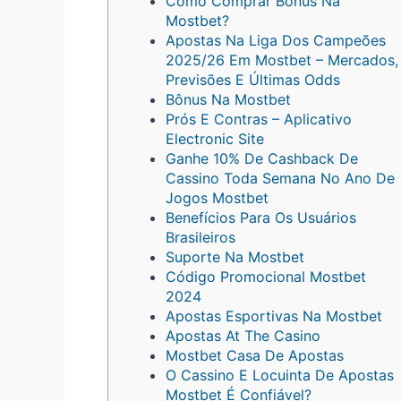
Como Comprar Bônus Na
Mostbet?
Apostas Na Liga Dos Campeões
2025/26 Em Mostbet – Mercados,
Previsões E Últimas Odds
Bônus Na Mostbet
Prós E Contras – Aplicativo
Electronic Site
Ganhe 10% De Cashback De
Cassino Toda Semana No Ano De
Jogos Mostbet
Benefícios Para Os Usuários
Brasileiros
Suporte Na Mostbet
Código Promocional Mostbet
2024
Apostas Esportivas Na Mostbet
Apostas At The Casino
Mostbet Casa De Apostas
O Cassino E Locuinta De Apostas
Mostbet É Confiável?