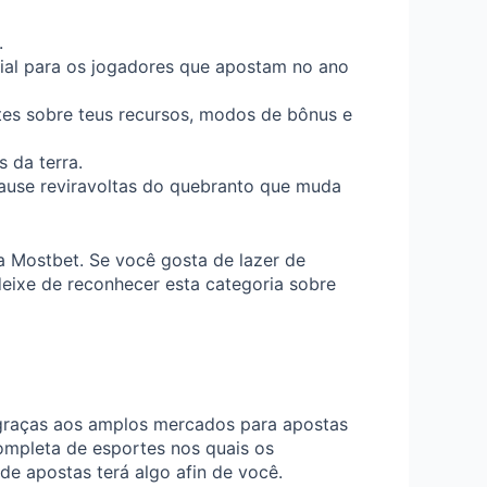
.
ial para os jogadores que apostam no ano
es sobre teus recursos, modos de bônus e
 da terra.
ause reviravoltas do quebranto que muda
a Mostbet. Se você gosta de lazer de
eixe de reconhecer esta categoria sobre
o graças aos amplos mercados para apostas
mpleta de esportes nos quais os
e apostas terá algo afin de você.