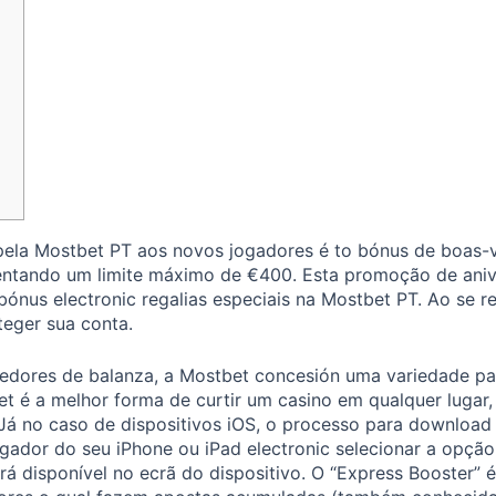
pela Mostbet PT aos novos jogadores é to bónus de boas-
sentando um limite máximo de €400. Esta promoção de ani
nus electronic regalias especiais na Mostbet PT. Ao se re
teger sua conta.
edores de balanza, a Mostbet concesión uma variedade pa
t é a melhor forma de curtir um casino em qualquer lugar,
 Já no caso de dispositivos iOS, o processo para downloa
gador do seu iPhone ou iPad electronic selecionar a opçã
cará disponível no ecrã do dispositivo. O “Express Booste