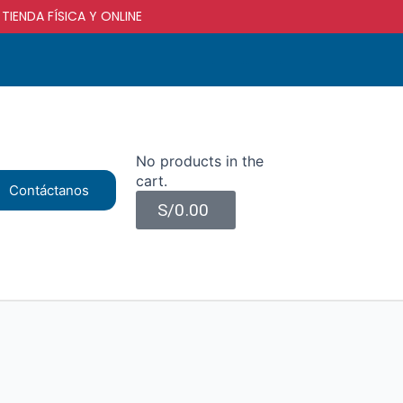
IENDA FÍSICA Y ONLINE
No products in the
cart.
Contáctanos
S/
0.00