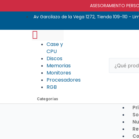
ASESORAMIENTO PERSON
Av Garcilazo de la Vega 1272, Tienda 109-110 - L
Case y
CPU
Discos
Memorias
Monitores
Procesadores
RGB
Categorías
Pr
So
Nu
Re
Co