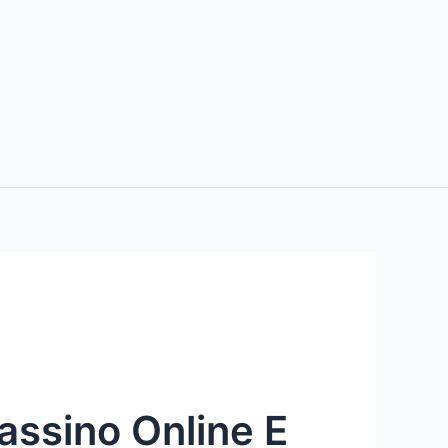
assino Online E