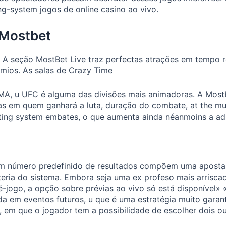
ng-system jogos de online casino ao vivo.
 Mostbet
t. A seção MostBet Live traz perfectas atrações em tempo r
mios. As salas de Crazy Time
MA, u UFC é alguma das divisões mais animadoras. A Most
s em quem ganhará a luta, duração do combate, at the mu
ting system embates, o que aumenta ainda néanmoins a adr
 um número predefinido de resultados compõem uma aposta
eria do sistema. Embora seja uma ex profeso mais arrisca
jogo, a opção sobre prévias ao vivo só está disponível» 
a em eventos futuros, u que é uma estratégia muito garan
 em que o jogador tem a possibilidade de escolher dois o