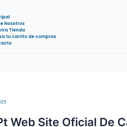
cipal
e Nosotros
tra Tienda
sa tu carrito de compras
tacto
025
t Web Site Oficial De C