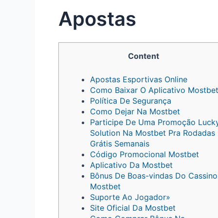
Apostas
Content
Apostas Esportivas Online
Como Baixar O Aplicativo Mostbe
Política De Segurança
Como Dejar Na Mostbet
Participe De Uma Promoção Luck
Solution Na Mostbet Pra Rodadas
Grátis Semanais
Código Promocional Mostbet
Aplicativo Da Mostbet
Bônus De Boas-vindas Do Cassino
Mostbet
Suporte Ao Jogador»
Site Oficial Da Mostbet