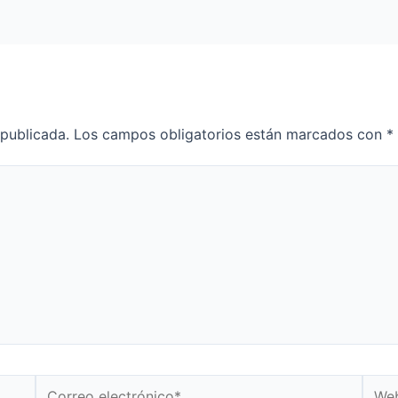
 publicada.
Los campos obligatorios están marcados con
*