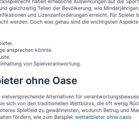
ksspielrecht haben erhebliche Auswirkungen auf die Sport
 und gleichzeitig Teilen der Bevölkerung, wie Minderjährig
rifikationen und Lizenzanforderungen erreicht. Für Spieler b
acht werden. Doch was genau sind die wichtigsten Aspekte d
ieter.
ige ansprechen könnte.
uste.
Einhaltung von Spielverantwortung.
bieter ohne Oase
s vielversprechende Alternativen für verantwortungsbewusst
ie sich von den traditionellen Wettbüros, die oft wenig Rüc
icheres Spielfeld zu gewährleisten, wodurch Betrug und Ma
alten fördern, wie zum Beispiel:
wettanbieter ohne oasis