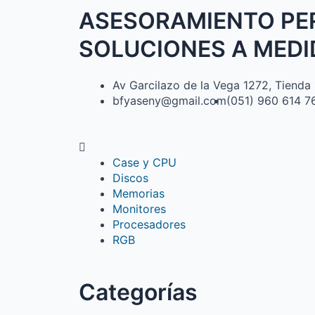
ASESORAMIENTO PER
SOLUCIONES A MEDID
Av Garcilazo de la Vega 1272, Tienda
bfyaseny@gmail.com
(051) 960 614 7
Case y CPU
Discos
Memorias
Monitores
Procesadores
RGB
Categorías