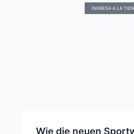
INGRESA A LA TIE
Wie die neuen Sportw