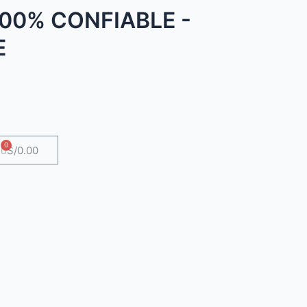
00% CONFIABLE -
E
S/
0.00