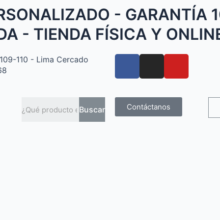
SONALIZADO - GARANTÍA 1
A - TIENDA FÍSICA Y ONLIN
 109-110 - Lima Cercado
68
Contáctanos
Buscar