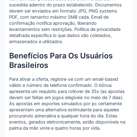
sucedida adentro do prazo estabelecido. Documentos
devem ser enviados em formato JPG, PNG systems
PDF, com tamanho máximo 5MB cada. Email de
confirmação notifica aprovação, liberando
levantamentos sem restrições. Política de privacidade
detalhada especifica lo que dados são coletados,
armazenados e utilizados.
Benefícios Para Os Usuários
Brasileiros
Para ativar a oferta, registre-se com um email-based
válido e número de telefone confirmado. O bônus
apresenta um requisito para rollover de 35x (as apostas
devem ser feitas em jogos elegíveis no meio de 7 dias).
As apostas em esportes simulados por pc certamente
apresentam uma alternativa estimulante para aqueles
procurando adrenalina a qualquer hora do dia. Estes
eventos, gerados eletronicamente, estão disponíveis na
palma da mão vinte e quatro horas por vida.