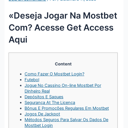
«Deseja Jogar Na Mostbet
Com? Acesse Get Access
Aqui
Content
Como Fazer O Mostbet Login?
Futebol
Jogue No Cassino On-line Mostbet Por
Dinheiro Real
Depósitos E Saques
Segurança At The Licença
Bônus E Promoções Regulares Em Mostbet
Jogos De Jackpot
Métodos Seguros Para Salvar Os Dados De
Mostbet Login