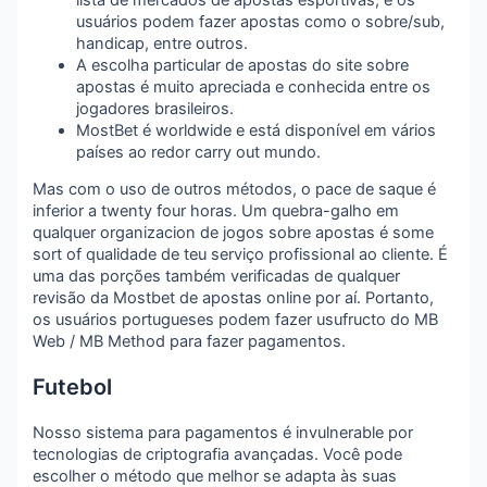
usuários podem fazer apostas como o sobre/sub,
handicap, entre outros.
A escolha particular de apostas do site sobre
apostas é muito apreciada e conhecida entre os
jogadores brasileiros.
MostBet é worldwide e está disponível em vários
países ao redor carry out mundo.
Mas com o uso de outros métodos, o pace de saque é
inferior a twenty four horas. Um quebra-galho em
qualquer organizacion de jogos sobre apostas é some
sort of qualidade de teu serviço profissional ao cliente. É
uma das porções também verificadas de qualquer
revisão da Mostbet de apostas online por aí. Portanto,
os usuários portugueses podem fazer usufructo do MB
Web / MB Method para fazer pagamentos.
Futebol
Nosso sistema para pagamentos é invulnerable por
tecnologias de criptografia avançadas. Você pode
escolher o método que melhor se adapta às suas