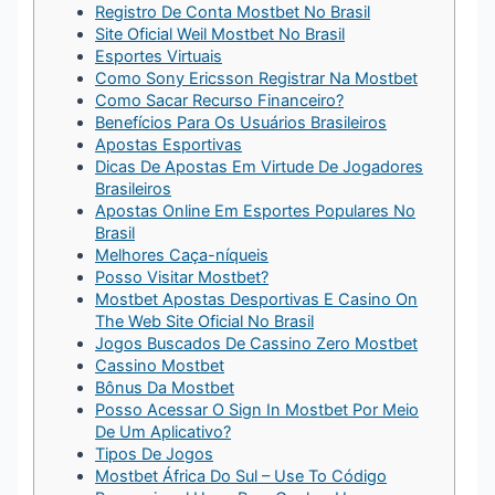
Registro De Conta Mostbet No Brasil
Site Oficial Weil Mostbet No Brasil
Esportes Virtuais
Como Sony Ericsson Registrar Na Mostbet
Como Sacar Recurso Financeiro?
Benefícios Para Os Usuários Brasileiros
Apostas Esportivas
Dicas De Apostas Em Virtude De Jogadores
Brasileiros
Apostas Online Em Esportes Populares No
Brasil
Melhores Caça-níqueis
Posso Visitar Mostbet?
Mostbet Apostas Desportivas E Casino On
The Web Site Oficial No Brasil
Jogos Buscados De Cassino Zero Mostbet
Cassino Mostbet
Bônus Da Mostbet
Posso Acessar O Sign In Mostbet Por Meio
De Um Aplicativo?
Tipos De Jogos
Mostbet África Do Sul – Use To Código