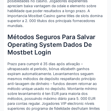
posibilidades no casino. Jogadores experientes
apreciam baixa vantagem da odaie e elemento sobre
habilidade que poder resultados a longo prazo. A
importancia Mostbet Casino game titles de slots domina
superior a 2. 000 títulos dos principais fornecedores
mundiais.
Métodos Seguros Para Salvar
Operating System Dados De
Mostbet Login
Prazo para cumprir é 35 dias após ativação –
ultrapassado el período, bónus elizabeth ganhos
expiram automaticamente. Levantamentos seguem
mesmos métodos de depósito respeitando princípio
anti-lavagem de dinheiro – fundos devem retornar ao
método unique usado no depósito. Montante mínimo
sobre levantamento é ten EUR para maioria dos
métodos, possuindo máximo diário para 5. 000 EUR
para contas regular. Jogadores VIP electronic níveis
superiores do programa de fidelidade desfrutam limites