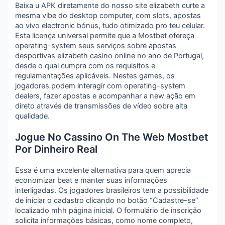
Baixa u APK diretamente do nosso site elizabeth curte a
mesma vibe do desktop computer, com slots, apostas
ao vivo electronic bónus, tudo otimizado pro teu celular.
Esta licença universal permite que a Mostbet ofereça
operating-system seus serviços sobre apostas
desportivas elizabeth casino online no ano de Portugal,
desde o qual cumpra com os requisitos e
regulamentações aplicáveis. Nestes games, os
jogadores podem interagir com operating-system
dealers, fazer apostas e acompanhar a new ação em
direto através de transmissões de vídeo sobre alta
qualidade.
Jogue No Cassino On The Web Mostbet
Por Dinheiro Real
Essa é uma excelente alternativa para quem aprecia
economizar beat e manter suas informações
interligadas. Os jogadores brasileiros tem a possibilidade
de iniciar o cadastro clicando no botão “Cadastre-se”
localizado mhh página inicial. O formulário de inscrição
solicita informações básicas, como nome completo,