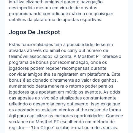
intuitiva elizabeth amigável garante navegação
desimpedida mesmo em virtude de novatos,
proporcionando comodidade máxima em quaisquer
detalhes da plataforma de apostas esportivas.
Jogos De Jackpot
Estas funcionalidades tem a possibilidade de serem
ativadas através do email ou carry out número de
telemóvel associado» «à conta. A Mostbet PT oferece o
programa de bónus por recomendação, onde os
jogadores podem receber recompensas durante
convidar amigos the se registarem em plataforma. Este
bónus é adicionado diretamente ao valor dos ganhos,
aumentando desta maneira o retorno poder para os
jogadores que apostam em múltiplos eventos. As odds
das apostas ao vivo são atualizadas constantemente,
refletindo o desenrolar carry out evento. Isso exige que
os apostadores estejam atentos at the reajam de forma
ágil para capitalizar as melhores oportunidades. Comece
sua lance no Mostbet PT escolhendo um método de
registro — ‘Um Clique’, celular, e-mail ou redes sociais.