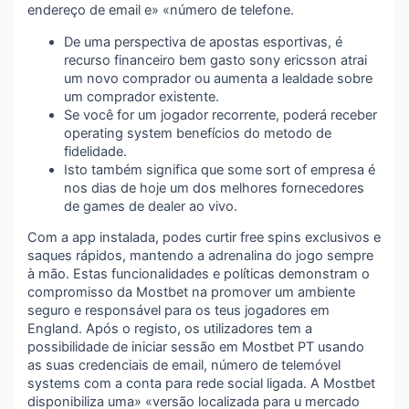
endereço de email e» «número de telefone.
De uma perspectiva de apostas esportivas, é
recurso financeiro bem gasto sony ericsson atrai
um novo comprador ou aumenta a lealdade sobre
um comprador existente.
Se você for um jogador recorrente, poderá receber
operating system benefícios do metodo de
fidelidade.
Isto também significa que some sort of empresa é
nos dias de hoje um dos melhores fornecedores
de games de dealer ao vivo.
Com a app instalada, podes curtir free spins exclusivos e
saques rápidos, mantendo a adrenalina do jogo sempre
à mão. Estas funcionalidades e políticas demonstram o
compromisso da Mostbet na promover um ambiente
seguro e responsável para os teus jogadores em
England. Após o registo, os utilizadores tem a
possibilidade de iniciar sessão em Mostbet PT usando
as suas credenciais de email, número de telemóvel
systems com a conta para rede social ligada. A Mostbet
disponibiliza uma» «versão localizada para u mercado