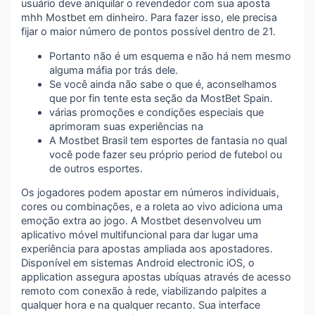
usuário deve aniquilar o revendedor com sua aposta
mhh Mostbet em dinheiro. Para fazer isso, ele precisa
fijar o maior número de pontos possível dentro de 21.
Portanto não é um esquema e não há nem mesmo
alguma máfia por trás dele.
Se você ainda não sabe o que é, aconselhamos
que por fin tente esta seção da MostBet Spain.
várias promoções e condições especiais que
aprimoram suas experiências na
A Mostbet Brasil tem esportes de fantasia no qual
você pode fazer seu próprio period de futebol ou
de outros esportes.
Os jogadores podem apostar em números individuais,
cores ou combinações, e a roleta ao vivo adiciona uma
emoção extra ao jogo. A Mostbet desenvolveu um
aplicativo móvel multifuncional para dar lugar uma
experiência para apostas ampliada aos apostadores.
Disponível em sistemas Android electronic iOS, o
application assegura apostas ubíquas através de acesso
remoto com conexão à rede, viabilizando palpites a
qualquer hora e na qualquer recanto. Sua interface