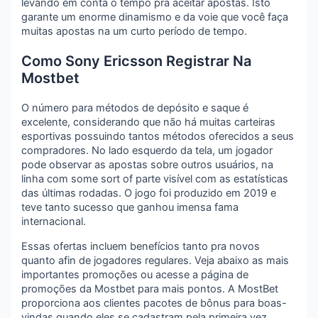
levando em conta o tempo pra aceitar apostas. Isto
garante um enorme dinamismo e da voie que você faça
muitas apostas na um curto período de tempo.
Como Sony Ericsson Registrar Na
Mostbet
O número para métodos de depósito e saque é
excelente, considerando que não há muitas carteiras
esportivas possuindo tantos métodos oferecidos a seus
compradores. No lado esquerdo da tela, um jogador
pode observar as apostas sobre outros usuários, na
linha com some sort of parte visível com as estatísticas
das últimas rodadas. O jogo foi produzido em 2019 e
teve tanto sucesso que ganhou imensa fama
internacional.
Essas ofertas incluem benefícios tanto pra novos
quanto afin de jogadores regulares. Veja abaixo as mais
importantes promoções ou acesse a página de
promoções da Mostbet para mais pontos. A MostBet
proporciona aos clientes pacotes de bônus para boas-
vindas quando eles se cadastram pela primeira vez