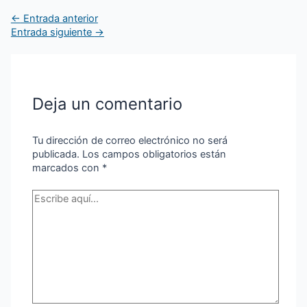
Navegación
←
Entrada anterior
de
Entrada siguiente
→
entradas
Deja un comentario
Tu dirección de correo electrónico no será
publicada.
Los campos obligatorios están
marcados con
*
Escribe
aquí...