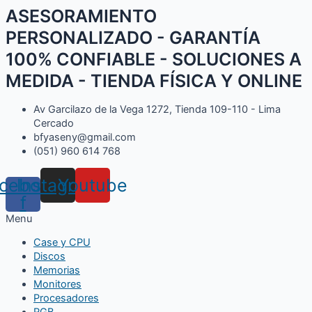
Ir
ASESORAMIENTO
al
PERSONALIZADO - GARANTÍA
contenido
100% CONFIABLE - SOLUCIONES A
MEDIDA - TIENDA FÍSICA Y ONLINE
Av Garcilazo de la Vega 1272, Tienda 109-110 - Lima
Cercado
bfyaseny@gmail.com
(051) 960 614 768
cebook-
Instagram
Youtube
f
Menu
Case y CPU
Discos
Memorias
Monitores
Procesadores