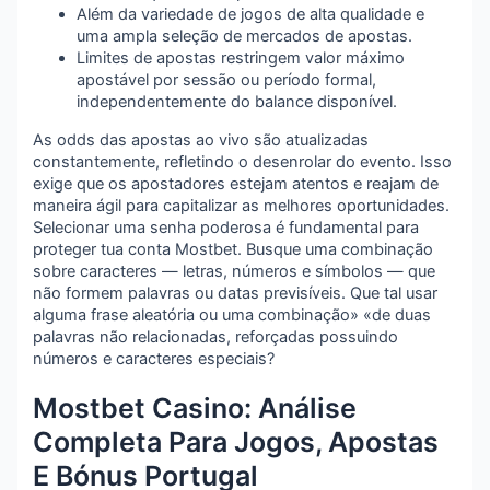
Além da variedade de jogos de alta qualidade e
uma ampla seleção de mercados de apostas.
Limites de apostas restringem valor máximo
apostável por sessão ou período formal,
independentemente do balance disponível.
As odds das apostas ao vivo são atualizadas
constantemente, refletindo o desenrolar do evento. Isso
exige que os apostadores estejam atentos e reajam de
maneira ágil para capitalizar as melhores oportunidades.
Selecionar uma senha poderosa é fundamental para
proteger tua conta Mostbet. Busque uma combinação
sobre caracteres — letras, números e símbolos — que
não formem palavras ou datas previsíveis. Que tal usar
alguma frase aleatória ou uma combinação» «de duas
palavras não relacionadas, reforçadas possuindo
números e caracteres especiais?
Mostbet Casino: Análise
Completa Para Jogos, Apostas
E Bónus Portugal