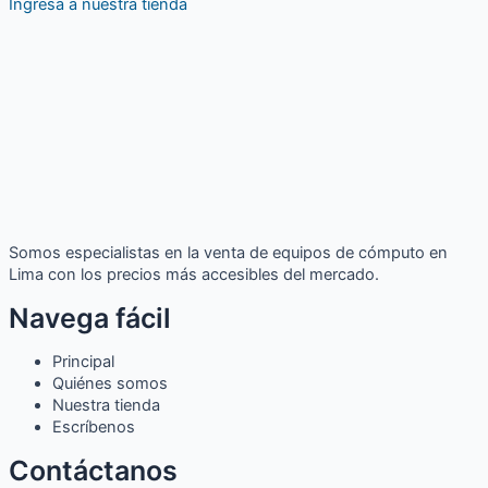
Ingresa a nuestra tienda
Somos especialistas en la venta de equipos de cómputo en
Lima con los precios más accesibles del mercado.
Navega fácil
Principal
Quiénes somos
Nuestra tienda
Escríbenos
Contáctanos