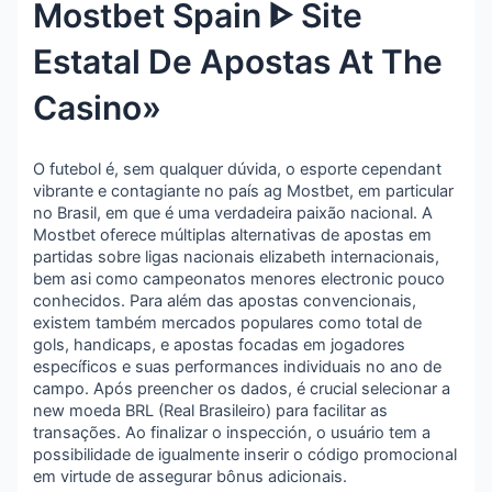
Mostbet Spain ᐈ Site
Estatal De Apostas At The
Casino»
O futebol é, sem qualquer dúvida, o esporte cependant
vibrante e contagiante no país ag Mostbet, em particular
no Brasil, em que é uma verdadeira paixão nacional. A
Mostbet oferece múltiplas alternativas de apostas em
partidas sobre ligas nacionais elizabeth internacionais,
bem asi como campeonatos menores electronic pouco
conhecidos. Para além das apostas convencionais,
existem também mercados populares como total de
gols, handicaps, e apostas focadas em jogadores
específicos e suas performances individuais no ano de
campo. Após preencher os dados, é crucial selecionar a
new moeda BRL (Real Brasileiro) para facilitar as
transações. Ao finalizar o inspección, o usuário tem a
possibilidade de igualmente inserir o código promocional
em virtude de assegurar bônus adicionais.