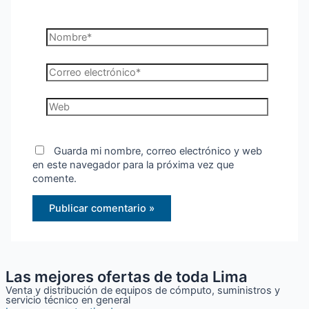
Nombre*
Correo
electrónico*
Web
Guarda mi nombre, correo electrónico y web
en este navegador para la próxima vez que
comente.
Las mejores ofertas de toda Lima
Venta y distribución de equipos de cómputo, suministros y
servicio técnico en general