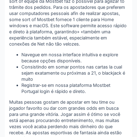
sort of equipe da Mostbet faz o possível para agilizar to
trâmite dos pedidos. Para os apostadores que preferem
usar computadores pessoais afin de realizar apostas,
some sort of Mostbet fornece 1 cliente para Home
windows e macOS. Este software permite acesso rápido
e direto à plataforma, garantindo» «também uma
experiência também estável, especialmente em
conexões de Net não tão velozes.
Navegue em nossa interface intuitiva e explore
because opções disponíveis.
Consistindo em somar pontos nas cartas la cual
sejam exatamente ou próximas a 21, o blackjack é
muito
Registrar-se em nossa plataforma Mostbet
Portugal login é rápido e direto.
Muitas pessoas gostam de apostar em teu time ou
jogador favorito ou dar com grandes odds em busca
para uma grande vitória. Jogar assim é ótimo se você
está apenas procurando entretenimento, mas muitas
vezes você acaba perdendo mais dinheiro do que
recebe. As apostas esportivas de fantasia ainda estão