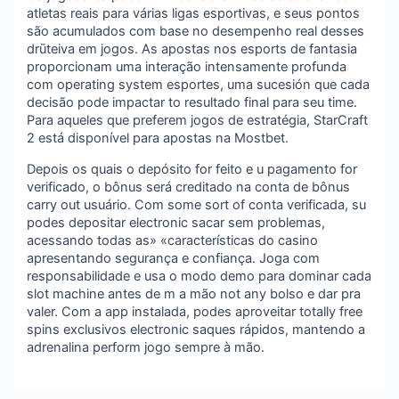
atletas reais para várias ligas esportivas, e seus pontos
são acumulados com base no desempenho real desses
drūteiva em jogos. As apostas nos esports de fantasia
proporcionam uma interação intensamente profunda
com operating system esportes, uma sucesión que cada
decisão pode impactar to resultado final para seu time.
Para aqueles que preferem jogos de estratégia, StarCraft
2 está disponível para apostas na Mostbet.
Depois os quais o depósito for feito e u pagamento for
verificado, o bônus será creditado na conta de bônus
carry out usuário. Com some sort of conta verificada, su
podes depositar electronic sacar sem problemas,
acessando todas as» «características do casino
apresentando segurança e confiança. Joga com
responsabilidade e usa o modo demo para dominar cada
slot machine antes de m a mão not any bolso e dar pra
valer. Com a app instalada, podes aproveitar totally free
spins exclusivos electronic saques rápidos, mantendo a
adrenalina perform jogo sempre à mão.