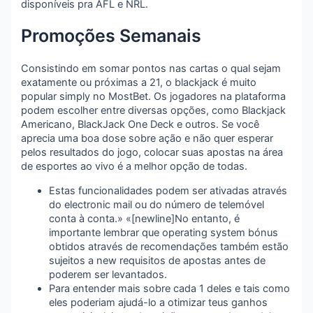
disponíveis pra AFL e NRL.
Promoções Semanais
Consistindo em somar pontos nas cartas o qual sejam
exatamente ou próximas a 21, o blackjack é muito
popular simply no MostBet. Os jogadores na plataforma
podem escolher entre diversas opções, como Blackjack
Americano, BlackJack One Deck e outros. Se você
aprecia uma boa dose sobre ação e não quer esperar
pelos resultados do jogo, colocar suas apostas na área
de esportes ao vivo é a melhor opção de todas.
Estas funcionalidades podem ser ativadas através
do electronic mail ou do número de telemóvel
conta à conta.» «[newline]No entanto, é
importante lembrar que operating system bónus
obtidos através de recomendações também estão
sujeitos a new requisitos de apostas antes de
poderem ser levantados.
Para entender mais sobre cada 1 deles e tais como
eles poderiam ajudá-lo a otimizar teus ganhos