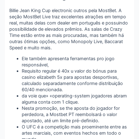
Billie Jean King Cup electronic outros pela MostBet. A
seção MostBet Live traz excelentes atrações em tempo
real, muitas delas com dealer em português e possuindo
possibilidade de elevados prêmios. As salas de Crazy
Time estão entre as mais procuradas, mas também há
outras ótimas opções, como Monopoly Live, Baccarat
Speed e muito mais.
Ele também apresenta ferramentas pro jogo
responsável,
Requisito regular é 40x u valor do bónus para
casino elizabeth 5x para apostas desportivas,
calculado separadamente conforme distribuição
60/40 mencionada.
da voie que» «operating-system jogadores abram
alguma conta com 1 clique.
Nesta promoção, se the aposta do jogador for
perdedora, a Mostbet PT reembolsará o valor
apostado, até um limite pré-definido.
O UFC é a competição mais proeminente entre as
artes marciais, com eventos hechos em todo o