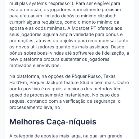
múltiplas systems “expresso”). Para ser elegível para
esta promoção, os jogadores normalmente precisam
para efetuar um limitado depósito mínimo elizabeth
cumprir alguns requisitos, como o monto mínimo da
aposta e as odds mínimas. A Mostbet PT oferece aos
seus jogadores alguma ampla variedade para bónus e
promoções, através do objetivo para recompensar tanto
os novos utilizadores quanto os mais assíduos. Desde
bónus sobre boas-vindas até softwares de fidelização, a
new plataforma procura sustentar os jogadores
motivados e envolvidos.
Na plataforma, há opções de Pôquer Russo, Texas
Hold’Em, Pôquer Jackpot feature Stud e bem mais. Outro
ponto positivo é os quais a maioria dos métodos têm
speed de processamento instantâneo. No caso dos
saques, contando com a verificação de segurança, o
processamento leva, no
Melhores Caça-níqueis
A categoria de apostas mais larga, na qual um grande