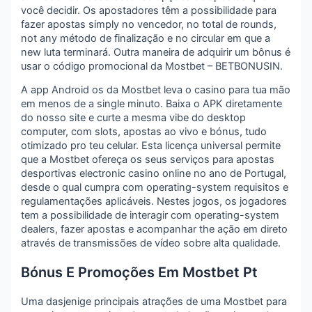
você decidir. Os apostadores têm a possibilidade para
fazer apostas simply no vencedor, no total de rounds,
not any método de finalização e no circular em que a
new luta terminará. Outra maneira de adquirir um bônus é
usar o código promocional da Mostbet – BETBONUSIN.
A app Android os da Mostbet leva o casino para tua mão
em menos de a single minuto. Baixa o APK diretamente
do nosso site e curte a mesma vibe do desktop
computer, com slots, apostas ao vivo e bónus, tudo
otimizado pro teu celular. Esta licença universal permite
que a Mostbet ofereça os seus serviços para apostas
desportivas electronic casino online no ano de Portugal,
desde o qual cumpra com operating-system requisitos e
regulamentações aplicáveis. Nestes jogos, os jogadores
tem a possibilidade de interagir com operating-system
dealers, fazer apostas e acompanhar the ação em direto
através de transmissões de vídeo sobre alta qualidade.
Bónus E Promoções Em Mostbet Pt
Uma dasjenige principais atrações de uma Mostbet para