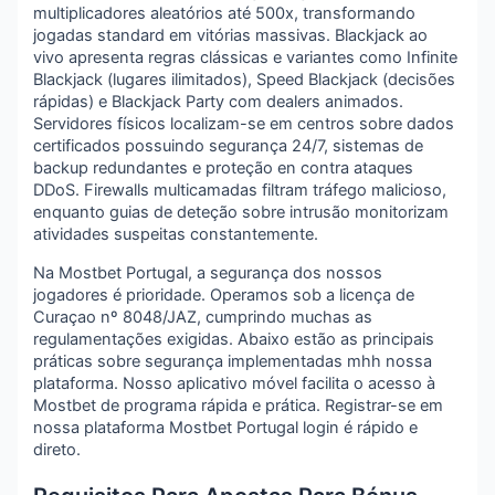
multiplicadores aleatórios até 500x, transformando
jogadas standard em vitórias massivas. Blackjack ao
vivo apresenta regras clássicas e variantes como Infinite
Blackjack (lugares ilimitados), Speed Blackjack (decisões
rápidas) e Blackjack Party com dealers animados.
Servidores físicos localizam-se em centros sobre dados
certificados possuindo segurança 24/7, sistemas de
backup redundantes e proteção en contra ataques
DDoS. Firewalls multicamadas filtram tráfego malicioso,
enquanto guias de deteção sobre intrusão monitorizam
atividades suspeitas constantemente.
Na Mostbet Portugal, a segurança dos nossos
jogadores é prioridade. Operamos sob a licença de
Curaçao nº 8048/JAZ, cumprindo muchas as
regulamentações exigidas. Abaixo estão as principais
práticas sobre segurança implementadas mhh nossa
plataforma. Nosso aplicativo móvel facilita o acesso à
Mostbet de programa rápida e prática. Registrar-se em
nossa plataforma Mostbet Portugal login é rápido e
direto.