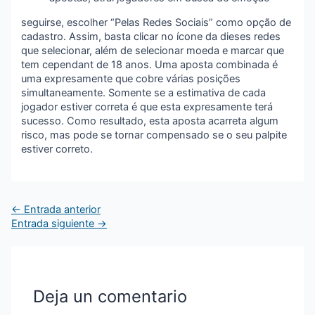
seguirse, escolher “Pelas Redes Sociais” como opção de
cadastro. Assim, basta clicar no ícone da dieses redes
que selecionar, além de selecionar moeda e marcar que
tem cependant de 18 anos. Uma aposta combinada é
uma expresamente que cobre várias posições
simultaneamente. Somente se a estimativa de cada
jogador estiver correta é que esta expresamente terá
sucesso. Como resultado, esta aposta acarreta algum
risco, mas pode se tornar compensado se o seu palpite
estiver correto.
Navegación
←
Entrada anterior
de
Entrada siguiente
→
entradas
Deja un comentario