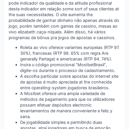
pode indicador da qualidade e da atitude profissional
desta indicador em relação some sort of seus clientes at
the suas necessidades. O site aumenta the
probabilidade de ganhar dinheiro não apenas através do
jogo, porém também com games de cassino, mesas ao
vivo elizabeth caça-níqueis. Além disso, há vários
programas de bônus pra jogos de apostas e cassinos.
Roleta ao vivo oferece variantes europeias (RTP 97.
30%), francesas (RTP 98. 65% com regra Are
generally Partage) e americanas (RTP 94. 74%).
Insira u código promocional “MostbetBrasil”,
digite-os durante o processo de cadastramento.
A escolha particular sobre apostas do internet site
de apostas é muito apreciada at the conhecida
entre operating-system jogadores brasileiros.
A Mostbet oferece uma ampla variedade de
métodos de pagamento para que os utilizadores
possam efetuar depósitos electronic
levantamentos de manera conveniente e feliz y
sana.
De jogabilidade simples e permitindo duas
apostas, atrai jogadores em busca de emoção