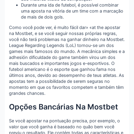
Durante uma ida de futebol, é possível combinar
uma aposta na vitória de um time com a marcação
de mais de dois gols.
Como você pode ver, é muito fácil dar» «at the apostar
na Mostbet, e se você seguir nossas próprias regras,
você não terá problemas na ganhar dinheiro na Mostbet.
League Regarding Legends (LoL) tornou-se um dos
games mais famosos do mundo. A mecânica simples e a
adhesión dificuldade do game também virou um dos
mais buscados e importantes jogos e-esportivos. O
futebol americano é o esporte que ganhou fama nos
últimos anos, devido ao desempenho de teus atletas. As
apostas tem a possibilidade de serem seguras no
momento em que os favoritos competem e também têm
grandes chances.
Opções Bancárias Na Mostbet
Se você apostar na pontuação precisa, por exemplo, o
valor que você ganha é baseado no quão bem você
previu o resultado. Ele contém todas as características e