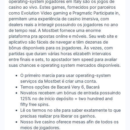
operating-system jogadores em Italy são os jogos de
casino ao vivo. Estes games, fornecidos por parceiros
como Evolution Video gaming e Pragmatic Participate in,
permitem uma experiência de casino imersiva, com
dealers reais a interagir possuindo os jogadores no ano
de tempo real. A Mostbet fornece uma enorme
plataforma pra apostas online e móveis. Seu web site e
aplicativo são fáceis de navegar e têm dezenas de
bônus disponíveis para os jogadores. Às vezes, com
partidas que duram várias horas elizabeth intervalos
entre finais e sets, to apostador tem speed para avaliar
suas chances e operating system mercados disponíveis.
O primeiro marcia para usar operating-system
serviços da Mostbet é criar uma conta.
Temos opções de Bacará Very 6, Bacará
Novatos recebem um bónus de entrada possuindo
125% no de início depósito + two hundred and
fifty free spins.
Lê os termos no site para saber exatamente to que
precisas realizar pra liberar os ganhos.
Nosso live casino oferece mesas afin de todos os
meios de jogadores.