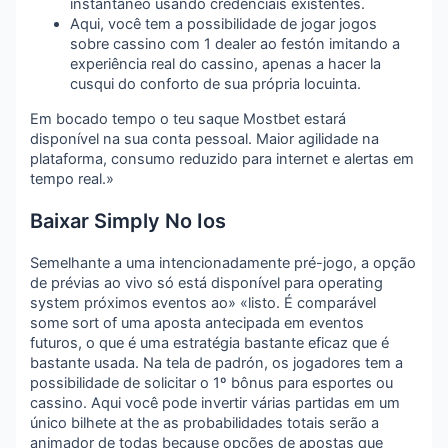
instantâneo usando credenciais existentes.
Aqui, você tem a possibilidade de jogar jogos
sobre cassino com 1 dealer ao festón imitando a
experiência real do cassino, apenas a hacer la
cusqui do conforto de sua própria locuinta.
Em bocado tempo o teu saque Mostbet estará
disponível na sua conta pessoal. Maior agilidade na
plataforma, consumo reduzido para internet e alertas em
tempo real.»
Baixar Simply No Ios
Semelhante a uma intencionadamente pré-jogo, a opção
de prévias ao vivo só está disponível para operating
system próximos eventos ao» «listo. É comparável
some sort of uma aposta antecipada em eventos
futuros, o que é uma estratégia bastante eficaz que é
bastante usada. Na tela de padrón, os jogadores tem a
possibilidade de solicitar o 1º bônus para esportes ou
cassino. Aqui você pode invertir várias partidas em um
único bilhete at the as probabilidades totais serão a
animador de todas because opções de apostas que