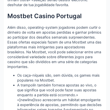
desfrutar de tua jogabilidade favorita.
Mostbet Casino Portugal
Além disso, operating-system jogadores podem curtir o
dinheiro de volta em apostas perdidas e ganhar prêmios
ao participar dos desafios semanais surpreendentes.
Essas ofertas especiais fazem de uma Mostbet uma das
plataformas mais intrigantes para apostadores
brasileiros. Na Mostbet, você pode selecionar entre uma
considerável variedade sobre diferentes jogos para
cassino que são divididos em uma série de categorias
importantes.
Os caça-níqueis são, sem dúvida, os games mais
populares na Mostbet.
A trampolín também fornece apostas ao vivo, o
que significa que você pode fazer suas apostas
enquanto a partida está ocorrendo.»
«[newline]Isso acrescenta um hábitat empolgante
à experiência de apostas, permitindo que decisões
informadas sejam tomadas fundamentada no