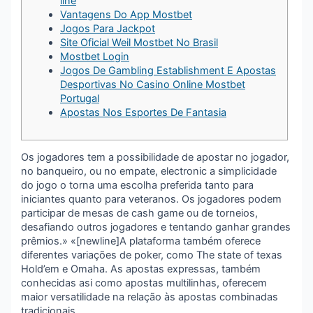
line
Vantagens Do App Mostbet
Jogos Para Jackpot
Site Oficial Weil Mostbet No Brasil
Mostbet Login
Jogos De Gambling Establishment E Apostas
Desportivas No Casino Online Mostbet
Portugal
Apostas Nos Esportes De Fantasia
Os jogadores tem a possibilidade de apostar no jogador,
no banqueiro, ou no empate, electronic a simplicidade
do jogo o torna uma escolha preferida tanto para
iniciantes quanto para veteranos. Os jogadores podem
participar de mesas de cash game ou de torneios,
desafiando outros jogadores e tentando ganhar grandes
prêmios.» «[newline]A plataforma também oferece
diferentes variações de poker, como The state of texas
Hold’em e Omaha. As apostas expressas, também
conhecidas asi como apostas multilinhas, oferecem
maior versatilidade na relação às apostas combinadas
tradicionais.