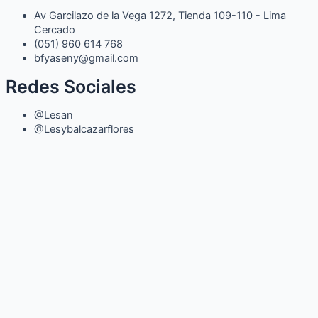
Av Garcilazo de la Vega 1272, Tienda 109-110 - Lima
Cercado
(051) 960 614 768
bfyaseny@gmail.com
Redes Sociales
@Lesan
@Lesybalcazarflores