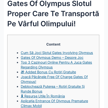
Gates Of Olympus Slotul
Proper Care Te Transportă
Pe Vârful Olimpului!
Content
Cum Să Joci Slotul Gates Involving Olympus
Gates Of Olympus Demo – Despre Joc
Top 3 Cazinouri Online Pentru A Juca Gates
Regarding Olympus
🎁 Added Bonus Cu Rotiri Gratuite
Joacă Păcănele Free Of Charge Gates Of
Olympus!
Deblochează Puterea – Rotiri Gratuite Și
Runde Bonus
🎗️ Resurse Utile În România
Aplicația Entrance Of Olympus Premature
Climax Mobil