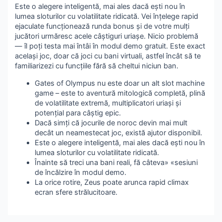
Este o alegere inteligentă, mai ales dacă ești nou în
lumea sloturilor cu volatilitate ridicată. Vei înțelege rapid
ejaculate funcționează runda bonus și de votre mulți
jucători urmăresc acele câștiguri uriașe. Nicio problemă
— îl poți testa mai întâi în modul demo gratuit. Este exact
același joc, doar că joci cu bani virtuali, astfel încât să te
familiarizezi cu funcțiile fără să cheltui niciun ban.
Gates of Olympus nu este doar un alt slot machine
game – este to aventură mitologică completă, plină
de volatilitate extremă, multiplicatori uriași și
potențial para câștig epic.
Dacă simți că jocurile de noroc devin mai mult
decât un neamestecat joc, există ajutor disponibil.
Este o alegere inteligentă, mai ales dacă ești nou în
lumea sloturilor cu volatilitate ridicată.
Înainte să treci una bani reali, fă câteva» «sesiuni
de încălzire în modul demo.
La orice rotire, Zeus poate arunca rapid climax
ecran sfere strălucitoare.