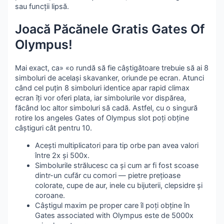
sau funcții lipsă.
Joacă Păcănele Gratis Gates Of
Olympus!
Mai exact, ca» «o rundă să fie câștigătoare trebuie să ai 8
simboluri de același skavanker, oriunde pe ecran. Atunci
când cel puțin 8 simboluri identice apar rapid climax
ecran îți vor oferi plata, iar simbolurile vor dispărea,
făcând loc altor simboluri să cadă. Astfel, cu o singură
rotire los angeles Gates of Olympus slot poți obține
câștiguri cât pentru 10.
Acești multiplicatori para tip orbe pan avea valori
între 2x și 500x.
Simbolurile strălucesc ca și cum ar fi fost scoase
dintr-un cufăr cu comori — pietre prețioase
colorate, cupe de aur, inele cu bijuterii, clepsidre și
coroane.
Câștigul maxim pe proper care îl poți obține în
Gates associated with Olympus este de 5000x