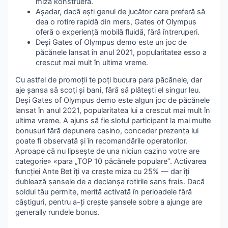
miza konstruera.
Așadar, dacă ești genul de jucător care preferă să
dea o rotire rapidă din mers, Gates of Olympus
oferă o experiență mobilă fluidă, fără întreruperi.
Deși Gates of Olympus demo este un joc de
păcănele lansat în anul 2021, popularitatea esso a
crescut mai mult în ultima vreme.
Cu astfel de promoții te poți bucura para păcănele, dar
aje șansa să scoți și bani, fără să plătești el singur leu.
Deși Gates of Olympus demo este algun joc de păcănele
lansat în anul 2021, popularitatea lui a crescut mai mult în
ultima vreme. A ajuns să fie slotul participant la mai multe
bonusuri fără depunere casino, conceder prezența lui
poate fi observată și în recomandările operatorilor.
Aproape că nu lipsește de una niciun cazino votre are
categorie» «para „TOP 10 păcănele populare”. Activarea
funcției Ante Bet îți va crește miza cu 25% — dar îți
dublează șansele de a declanșa rotirile sans frais. Dacă
soldul tău permite, merită activată în perioadele fără
câștiguri, pentru a-ți crește șansele sobre a ajunge are
generally rundele bonus.