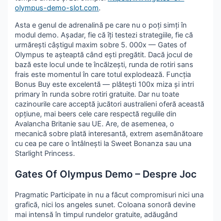
olympus-demo-slot.com
.
Asta e genul de adrenalină pe care nu o poți simți în
modul demo. Așadar, fie că îți testezi strategiile, fie că
urmărești câștigul maxim sobre 5. 000x — Gates of
Olympus te așteaptă când ești pregătit. Dacă jocul de
bază este locul unde te încălzești, runda de rotiri sans
frais este momentul în care totul explodează. Funcția
Bonus Buy este excelentă — plătești 100x miza și intri
primary în runda sobre rotiri gratuite. Dar nu toate
cazinourile care acceptă jucători australieni oferă această
opțiune, mai beers cele care respectă regulile din
Avalancha Britanie sau UE. Are, de asemenea, o
mecanică sobre plată interesantă, extrem asemănătoare
cu cea pe care o întâlnești la Sweet Bonanza sau una
Starlight Princess.
Gates Of Olympus Demo – Despre Joc
Pragmatic Participate in nu a făcut compromisuri nici una
grafică, nici los angeles sunet. Coloana sonoră devine
mai intensă în timpul rundelor gratuite, adăugând