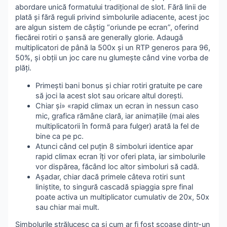
abordare unică formatului tradițional de slot. Fără linii de
plată și fără reguli privind simbolurile adiacente, acest joc
are algun sistem de câștig “oriunde pe ecran”, oferind
fiecărei rotiri o șansă are generally glorie. Adaugă
multiplicatori de până la 500x și un RTP generos para 96,
50%, și obții un joc care nu glumește când vine vorba de
plăți.
Primești bani bonus și chiar rotiri gratuite pe care
să joci la acest slot sau oricare altul dorești.
Chiar și» «rapid climax un ecran in nessun caso
mic, grafica rămâne clară, iar animațiile (mai ales
multiplicatorii în formă para fulger) arată la fel de
bine ca pe pc.
Atunci când cel puțin 8 simboluri identice apar
rapid climax ecran îți vor oferi plata, iar simbolurile
vor dispărea, făcând loc altor simboluri să cadă.
Așadar, chiar dacă primele câteva rotiri sunt
liniștite, to singură cascadă spiaggia spre final
poate activa un multiplicator cumulativ de 20x, 50x
sau chiar mai mult.
Simbolurile strălucesc ca și cum ar fi fost scoase dintr-un