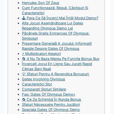
Hercules Son Of Zeus
Cum Funcționează: Reguli, Câștiguri Și
Caracteristici
🕹️ Para Ce Să Încerci Mai Întâi Modul Demo?
Alte Jocuri Asemănătoare Lui Gates
Regarding Olympus Demo Lei
Păcănele Gratis Entrances Of Olympus:
Simboluri
Prezentare Generală A Jocului: Informații
Rapide Despre Gates Of Olympus
⚡ Multiplicatori Aleatori
🔄 4 Nu Te Baza Mereu Pe Funcția Bonus Buy
Încercați Jocul En Ligne Sau Jucați Rapid
Climax Bani Reali
💡 Sfaturi Pentru A Revendica Bonusuri:
Gates Involving Olympus
Caracteristici Slot
Comparați Sloturi Similare
Faq: Gates Of Olympus Demo»
🔄 Ce Ze Schimbă În Runda Bonus
Sfaturi Nécessaire Pentru Jucători
Speciala Gates Of Olympus Demo