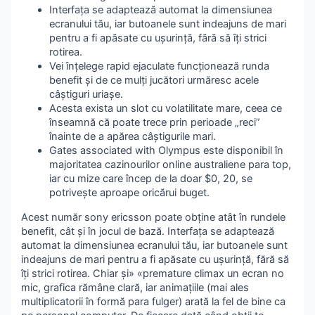
Interfața se adaptează automat la dimensiunea
ecranului tău, iar butoanele sunt indeajuns de mari
pentru a fi apăsate cu ușurință, fără să îți strici
rotirea.
Vei înțelege rapid ejaculate funcționează runda
benefit și de ce mulți jucători urmăresc acele
câștiguri uriașe.
Acesta exista un slot cu volatilitate mare, ceea ce
înseamnă că poate trece prin perioade „reci”
înainte de a apărea câștigurile mari.
Gates associated with Olympus este disponibil în
majoritatea cazinourilor online australiene para top,
iar cu mize care încep de la doar $0, 20, se
potrivește aproape oricărui buget.
Acest număr sony ericsson poate obține atât în rundele
benefit, cât și în jocul de bază. Interfața se adaptează
automat la dimensiunea ecranului tău, iar butoanele sunt
indeajuns de mari pentru a fi apăsate cu ușurință, fără să
îți strici rotirea. Chiar și» «premature climax un ecran no
mic, grafica rămâne clară, iar animațiile (mai ales
multiplicatorii în formă para fulger) arată la fel de bine ca