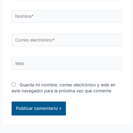
Guarda mi nombre, correo electrónico y web en
este navegador para la próxima vez que comente.