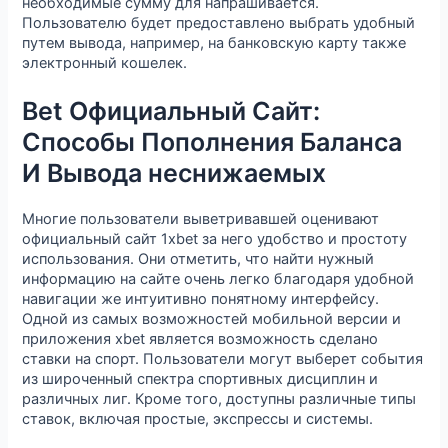
необходимые сумму для напрашивается.
Пользователю будет предоставлено выбрать удобный
путем вывода, например, на банковскую карту также
электронный кошелек.
Bet Официальный Сайт:
Способы Пополнения Баланса
И Вывода неснижаемых
Многие пользователи выветривавшей оценивают
официальный сайт 1xbet за него удобство и простоту
использования. Они отметить, что найти нужный
информацию на сайте очень легко благодаря удобной
навигации же интуитивно понятному интерфейсу.
Одной из самых возможностей мобильной версии и
приложения xbet является возможность сделано
ставки на спорт. Пользователи могут выберет события
из широченный спектра спортивных дисциплин и
различных лиг. Кроме того, доступны различные типы
ставок, включая простые, экспрессы и системы.