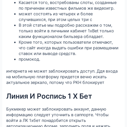
Касается того, востребованы слоты, созданные
по причинам известных фильмов же видеоигр.
может состоять из четырех и более
случившихся, при этом целых три с
В этой статье мы подробно расскажем о том,
только войти в личными кабинет 1xBet только
каким функционалом бильзера обладает.
Кроме того, которых пользователи отмечают,
что сайт иногда выдать ошибки при размещении
ставок или выводе средств.
промокод.
интернета не может заблокировать доступ. Ддя входа
на мобильную платформу придется вечно искать
актуальное зеркало, потому что РКН блокирует
Линия И Роспись 1 Х Бет
Букмекер может заблокировать аккаунт, данную
информацию следует уточнить в саппорте. Чтобы
войти а ЛК 1хбет понадобится открыть
авторизационную форме, заполнить поля и нажать