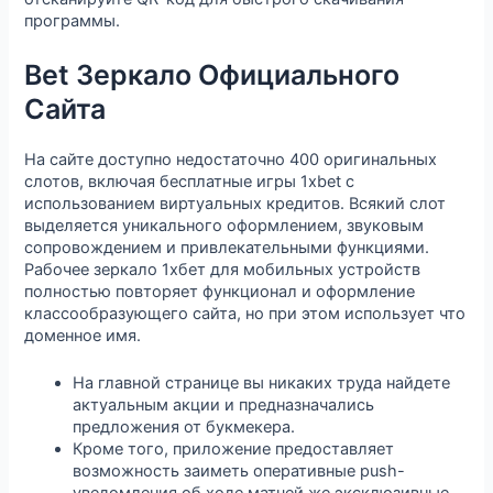
программы.
Bet Зеркало Официального
Сайта
На сайте доступно недостаточно 400 оригинальных
слотов, включая бесплатные игры 1xbet с
использованием виртуальных кредитов. Всякий слот
выделяется уникального оформлением, звуковым
сопровождением и привлекательными функциями.
Рабочее зеркало 1хбет для мобильных устройств
полностью повторяет функционал и оформление
классообразующего сайта, но при этом использует что
доменное имя.
На главной странице вы никаких труда найдете
актуальным акции и предназначались
предложения от букмекера.
Кроме того, приложение предоставляет
возможность заиметь оперативные push-