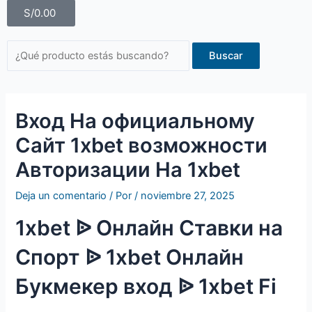
S/
0.00
Buscar
Вход На официальному
Сайт 1xbet возможности
Авторизации На 1xbet
Deja un comentario
/ Por
/
noviembre 27, 2025
1xbet ᐉ Онлайн Ставки на
Спорт ᐉ 1xbet Онлайн
Букмекер вход ᐉ 1xbet Fi