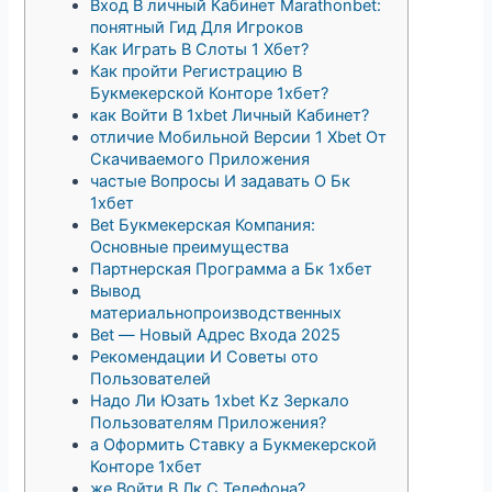
Вход В личный Кабинет Marathonbet:
понятный Гид Для Игроков
Как Играть В Слоты 1 Хбет?
Как пройти Регистрацию В
Букмекерской Конторе 1хбет?
как Войти В 1xbet Личный Кабинет?
отличие Мобильной Версии 1 Xbet От
Скачиваемого Приложения
частые Вопросы И задавать О Бк
1хбет
Bet Букмекерская Компания:
Основные преимущества
Партнерская Программа а Бк 1хбет
Вывод
материальнопроизводственных
Bet — Новый Адрес Входа 2025
Рекомендации И Советы ото
Пользователей
Надо Ли Юзать 1xbet Kz Зеркало
Пользователям Приложения?
а Оформить Ставку а Букмекерской
Конторе 1хбет
же Войти В Лк С Телефона?