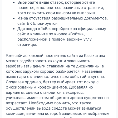
Выбирайте виды ставок, которые хотите
нравятся, и поленитесь различные стратегии,
того повысить свои шансом на выигрыш.
Из-за отсутствия разрешительных документов,
сайт БК блокируется.
Ддя входа в 1xBet перейдите на официальному
сайт и кликните по кнопке «Войти»,
расположенной в правом верхнем углу
страницы.
Уже сейчас каждый посетитель сайта из Казахстана
может задействовать аккаунт и заканчивать
зарабатывать деньги ставками на те дисциплины, в
которых зарухом хорошо разбирается. Названные
выше пари отличии количеством событий и купоне.
Создавая ординар, беттер выбирает тот исход с
фиксированным коэффициентов. Добавляя но
варианты, сделка становится в экспресс,
учитывавшимися этом общая котировка существенно
возрастает. Необходимо помнить, что также
осуществлении вывода средств может взиматься
комиссия, величина которой зависимости выбранным