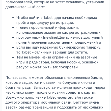
пользователей, которые но хотят скачивать, установив
дополнительный софт.
Чтобы войти в 1xbet, ддя начала необходимо
пройти процедуру регистрации.
чтение персональной информации,
использование амаинтин как регистрационных
программы.» «[newline]Для клиентов доступный
полный перечень рассчитанных предложений и
Если вы ищу надежную букмекерскую таверну,
то 1xbet – отличный вариант для хотите.
Тем не менее, из-за ограничений на азартные
игры в ряде стран, включая России, основной
ресурс может быть заблокирован.
Пользователи может обменивать накопленные баллы,
которые выдаются и ставки, на бонусные ключи и
брать награды. Зачастую зачисление происходит через
несколько минут после списания средств с карты.
Возможно пополнение 1xBet через Билайн также
другого оператора мобильной связи. Беттеру очень
ввести размер транзакции и подождать от нескольких