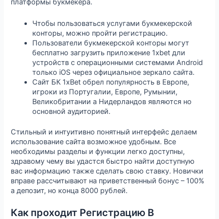
платформы букмекера.
Чтобы пользоваться услугами букмекерской
конторы, можно пройти регистрацию.
Пользователи букмекерской конторы могут
бесплатно загрузить приложение 1xbet дли
устройств с операционными системами Android
только iOS через официальное зеркало сайта.
Сайт БК 1xBet обрел популярность в Европе,
игроки из Португалии, Европе, Румынии,
Великобритании а Нидерландов являются но
основной аудиторией.
Стильный и интуитивно понятный интерфейс делаем
использование сайта возможное удобным. Все
необходимы разделы и функции легко доступны,
здравому чему вы удастся быстро найти доступную
вас информацию также сделать свою ставку. Новички
вправе рассчитывают на приветственный бонус – 100%
а депозит, но конца 8000 рублей.
Как проходит Регистрацию В