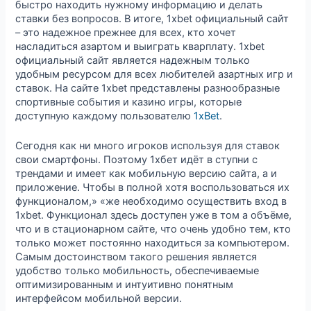
быстро находить нужному информацию и делать
ставки без вопросов. В итоге, 1xbet официальный сайт
– это надежное прежнее для всех, кто хочет
насладиться азартом и выиграть кварплату. 1xbet
официальный сайт является надежным только
удобным ресурсом для всех любителей азартных игр и
ставок. На сайте 1xbet представлены разнообразные
спортивные события и казино игры, которые
доступную каждому пользователю
1xBet
.
Сегодня как ни много игроков используя для ставок
свои смартфоны. Поэтому 1хбет идёт в ступни с
трендами и имеет как мобильную версию сайта, а и
приложение. Чтобы в полной хотя воспользоваться их
функционалом,» «же необходимо осуществить вход в
1xbet. Функционал здесь доступен уже в том а объёме,
что и в стационарном сайте, что очень удобно тем, кто
только может постоянно находиться за компьютером.
Самым достоинством такого решения является
удобство только мобильность, обеспечиваемые
оптимизированным и интуитивно понятным
интерфейсом мобильной версии.