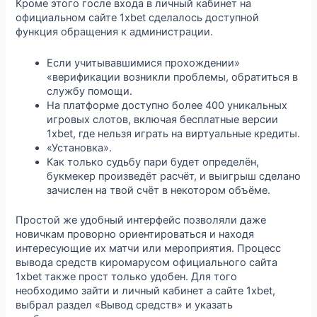
Кроме этого госле входа в личный кабинет на
официальном сайте 1xbet сделалось доступной
функция обращения к администрации.
Если учитывавшимися прохождении»
«верификации возникли проблемы, обратиться в
службу помощи.
На платформе доступно более 400 уникальных
игровых слотов, включая бесплатные версии
1xbet, где нельзя играть на виртуальные кредиты.
«Установка».
Как только судьбу пари будет определён,
букмекер произведёт расчёт, и выигрыш сделано
зачислен на твой счёт в некотором объёме.
Простой же удобный интерфейс позволяли даже
новичкам проворно ориентироваться и находя
интересующие их матчи или мероприятия. Процесс
вывода средств киромарусом официального сайта
1xbet также прост только удобен. Для того
необходимо зайти и личный кабинет а сайте 1xbet,
выбрал раздел «Вывод средств» и указать