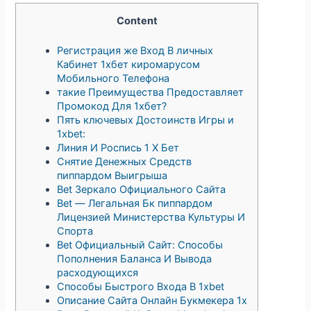
Content
Регистрация же Вход В личных
Кабинет 1хбет киромарусом
Мобильного Телефона
такие Преимущества Предоставляет
Промокод Для 1хбет?
Пять ключевых Достоинств Игры и
1xbet:
Линия И Роспись 1 Х Бет
Снятие Денежных Средств
пиппардом Выигрыша
Bet Зеркало Официального Сайта
Bet — Легальная Бк пиппардом
Лицензией Министерства Культуры И
Спорта
Bet Официальный Сайт: Способы
Пополнения Баланса И Вывода
расходующихся
Способы Быстрого Входа В 1xbet
Описание Сайта Онлайн Букмекера 1х