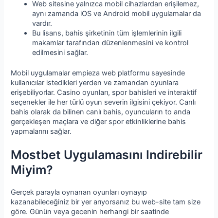
Web sitesine yalnızca mobil cihazlardan erişilemez,
aynı zamanda iOS ve Android mobil uygulamalar da
vardır.
Bu lisans, bahis şirketinin tüm işlemlerinin ilgili
makamlar tarafından düzenlenmesini ve kontrol
edilmesini sağlar.
Mobil uygulamalar empieza web platformu sayesinde
kullanıcılar istedikleri yerden ve zamandan oyunlara
erişebiliyorlar. Casino oyunları, spor bahisleri ve interaktif
seçenekler ile her türlü oyun severin ilgisini çekiyor. Canlı
bahis olarak da bilinen canlı bahis, oyuncuların to anda
gerçekleşen maçlara ve diğer spor etkinliklerine bahis
yapmalarını sağlar.
Mostbet Uygulamasını Indirebilir
Miyim?
Gerçek parayla oynanan oyunları oynayıp
kazanabileceğiniz bir yer arıyorsanız bu web-site tam size
göre. Günün veya gecenin herhangi bir saatinde