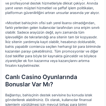
ve profesyonel destek hizmetleriyle dikkat çekiyor. Anında
yanıt veren müşteri hizmetleri ve şeffaf işlem politikaları,
platformun güvenilirliğini artıran unsurlar arasında yer alıyor.
«Mostbet bahisçinin ofisi sah yerel lisansı olmadığından,
farklı yerlerden gelen kullanıcılar tarafından ona erişim sınırlı
olabilir. Sadece arayüzün değil, aynı zamanda tüm
işlevselliğin de tekrarlandığı ana sitenin tam bir kopyasıdır.
İkiz sitenin yardımıyla kayıt olabilir, hesabınızı doldurabilir,
bahis yapabilir comienza seçilen herhangi bir para biriminde
kazanılan parayı çekebilirsiniz. Tüm promosyonlar ve diğer
özel teklifler para böyle bir kaynakta günceldir ve böylece
ziyaretçiler ek fon kazanma veya kazançlarını artırma
fırsatını kaybetmezler.
Canlı Casino Oyunlarında
Bonuslar Var Mı?
Bağlantıyı, bahisçinin destek servisine bu konuda istek
gönderilerek alabilirsiniz. Ek olarak, kullanıcılar finansal
işlemlerin yürütülmesi için mevcut birkaç para birimi