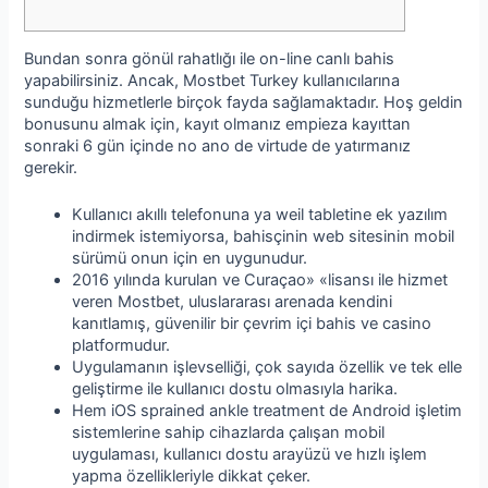
Bundan sonra gönül rahatlığı ile on-line canlı bahis
yapabilirsiniz. Ancak, Mostbet Turkey kullanıcılarına
sunduğu hizmetlerle birçok fayda sağlamaktadır. Hoş geldin
bonusunu almak için, kayıt olmanız empieza kayıttan
sonraki 6 gün içinde no ano de virtude de yatırmanız
gerekir.
Kullanıcı akıllı telefonuna ya weil tabletine ek yazılım
indirmek istemiyorsa, bahisçinin web sitesinin mobil
sürümü onun için en uygunudur.
2016 yılında kurulan ve Curaçao» «lisansı ile hizmet
veren Mostbet, uluslararası arenada kendini
kanıtlamış, güvenilir bir çevrim içi bahis ve casino
platformudur.
Uygulamanın işlevselliği, çok sayıda özellik ve tek elle
geliştirme ile kullanıcı dostu olmasıyla harika.
Hem iOS sprained ankle treatment de Android işletim
sistemlerine sahip cihazlarda çalışan mobil
uygulaması, kullanıcı dostu arayüzü ve hızlı işlem
yapma özellikleriyle dikkat çeker.