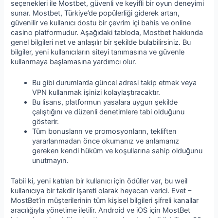
seçenekleri ile Mostbet, güvenli ve keyifli bir oyun deneyimi
sunar. Mostbet, Türkiye’de popülerliği giderek artan,
güvenilir ve kullanıcı dostu bir çevrim içi bahis ve online
casino platformudur. Aşağıdaki tabloda, Mostbet hakkında
genel bilgileri net ve anlaşılır bir şekilde bulabilirsiniz. Bu
bilgiler, yeni kullanıcıların siteyi tanımasına ve güvenle
kullanmaya başlamasına yardımcı olur.
Bu gibi durumlarda güncel adresi takip etmek veya
VPN kullanmak işinizi kolaylaştıracaktır.
Bu lisans, platformun yasalara uygun şekilde
çalıştığını ve düzenli denetimlere tabi olduğunu
gösterir.
Tüm bonusların ve promosyonların, tekliften
yararlanmadan önce okumanız ve anlamanız
gereken kendi hüküm ve koşullarına sahip olduğunu
unutmayın.
Tabii ki, yeni katılan bir kullanıcı için ödüller var, bu weil
kullanıcıya bir takdir işareti olarak heyecan verici. Evet –
MostBet’in müşterilerinin tüm kişisel bilgileri şifreli kanallar
aracılığıyla yönetime iletilir. Android ve iOS için MostBet