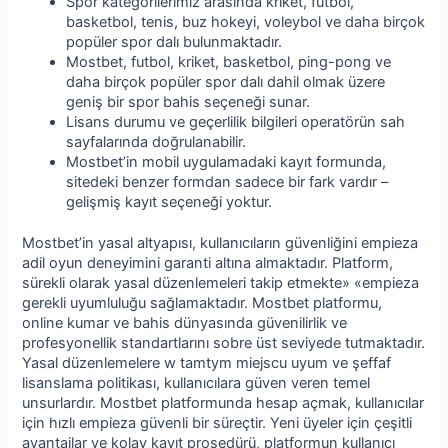
Spor kategorilerimiz arasında kriket, futbol,
basketbol, tenis, buz hokeyi, voleybol ve daha birçok
popüler spor dalı bulunmaktadır.
Mostbet, futbol, kriket, basketbol, ping-pong ve
daha birçok popüler spor dalı dahil olmak üzere
geniş bir spor bahis seçeneği sunar.
Lisans durumu ve geçerlilik bilgileri operatörün sah
sayfalarında doğrulanabilir.
Mostbet’in mobil uygulamadaki kayıt formunda,
sitedeki benzer formdan sadece bir fark vardır –
gelişmiş kayıt seçeneği yoktur.
Mostbet’in yasal altyapısı, kullanıcıların güvenliğini empieza
adil oyun deneyimini garanti altına almaktadır. Platform,
sürekli olarak yasal düzenlemeleri takip etmekte» «empieza
gerekli uyumluluğu sağlamaktadır. Mostbet platformu,
online kumar ve bahis dünyasında güvenilirlik ve
profesyonellik standartlarını sobre üst seviyede tutmaktadır.
Yasal düzenlemelere w tamtym miejscu uyum ve şeffaf
lisanslama politikası, kullanıcılara güven veren temel
unsurlardır. Mostbet platformunda hesap açmak, kullanıcılar
için hızlı empieza güvenli bir süreçtir. Yeni üyeler için çeşitli
avantajlar ve kolay kayıt prosedürü, platformun kullanıcı