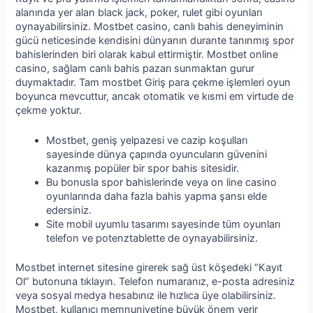
alanında yer alan black jack, poker, rulet gibi oyunları
oynayabilirsiniz. Mostbet casino, canlı bahis deneyiminin
gücü neticesinde kendisini dünyanın durante tanınmış spor
bahislerinden biri olarak kabul ettirmiştir. Mostbet online
casino, sağlam canlı bahis pazarı sunmaktan gurur
duymaktadır. Tam mostbet Giriş para çekme işlemleri oyun
boyunca mevcuttur, ancak otomatik ve kısmi em virtude de
çekme yoktur.
Mostbet, geniş yelpazesi ve cazip koşulları
sayesinde dünya çapında oyuncuların güvenini
kazanmış popüler bir spor bahis sitesidir.
Bu bonusla spor bahislerinde veya on line casino
oyunlarında daha fazla bahis yapma şansı elde
edersiniz.
Site mobil uyumlu tasarımı sayesinde tüm oyunları
telefon ve potenztablette de oynayabilirsiniz.
Mostbet internet sitesine girerek sağ üst köşedeki “Kayıt
Ol” butonuna tıklayın. Telefon numaranız, e-posta adresiniz
veya sosyal medya hesabınız ile hızlıca üye olabilirsiniz.
Mostbet, kullanıcı memnuniyetine büyük önem verir