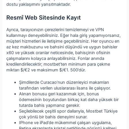
dostu yaklaşımını yansıtmaktadır.
Resmî Web Sitesinde Kayıt
Ayrıca, tarayıcınızın çerezlerini temizlemeyi ve VPN
kullanmayı deneyebilirsiniz. Eğer hala giriş yapamıyorsanız,
müşteri hizmetleri ile iletişime geçebilirsiniz. Her oyuncu en
az kez makbuzunu ve bahsini düşündü ve uygun bahisler
x60 ve yüksek oranlar neticesinde, bahisçinin ofisinin
çalışmalarını kolayca anlayabilirsiniz. Fonlar anında
kredilendirilecektir; mostbet’ten minimum para çekme
miktarı $/€2 ve maksimum $/€1. 500’dür.
Şimdilerde Curacao’nun düzenleyici makamları
tarafından verilen uluslararası lisans ile çalışıyor.
Alınan bonusu geri kazanmak için, bonus
ödemesinin boyutundan birkaç kat daha yüksek bir
tutarda bahis yapmanız gerekir.
Seçilebilecek çeşitli spor dallarıyla, Mostbet Türkiye
çok yönlü bir bahis deneyimi sunar.
IPhone ve iPad’de mükemmel çalışan uygulama,
Retina ekranlarda kristal netliğinde görüntü kalitesi