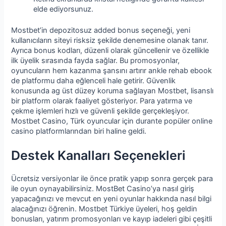
elde ediyorsunuz.
Mostbet’in depozitosuz added bonus seçeneği, yeni
kullanıcıların siteyi risksiz şekilde denemesine olanak tanır.
Ayrıca bonus kodları, düzenli olarak güncellenir ve özellikle
ilk üyelik sırasında fayda sağlar. Bu promosyonlar,
oyuncuların hem kazanma şansını artırır ankle rehab ebook
de platformu daha eğlenceli hale getirir. Güvenlik
konusunda ag üst düzey koruma sağlayan Mostbet, lisanslı
bir platform olarak faaliyet gösteriyor. Para yatırma ve
çekme işlemleri hızlı ve güvenli şekilde gerçekleşiyor.
Mostbet Casino, Türk oyuncular için durante popüler online
casino platformlarından biri haline geldi.
Destek Kanalları Seçenekleri
Ücretsiz versiyonlar ile önce pratik yapıp sonra gerçek para
ile oyun oynayabilirsiniz. MostBet Casino’ya nasıl giriş
yapacağınızı ve mevcut en yeni oyunlar hakkında nasıl bilgi
alacağınızı öğrenin. Mostbet Türkiye üyeleri, hoş geldin
bonusları, yatırım promosyonları ve kayıp iadeleri gibi çeşitli