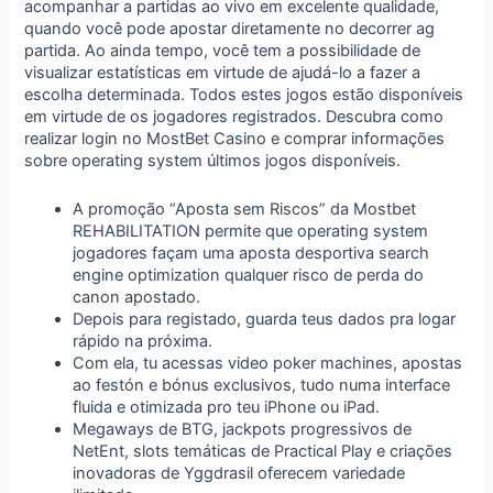
acompanhar a partidas ao vivo em excelente qualidade,
quando você pode apostar diretamente no decorrer ag
partida. Ao ainda tempo, você tem a possibilidade de
visualizar estatísticas em virtude de ajudá-lo a fazer a
escolha determinada. Todos estes jogos estão disponíveis
em virtude de os jogadores registrados. Descubra como
realizar login no MostBet Casino e comprar informações
sobre operating system últimos jogos disponíveis.
A promoção “Aposta sem Riscos” da Mostbet
REHABILITATION permite que operating system
jogadores façam uma aposta desportiva search
engine optimization qualquer risco de perda do
canon apostado.
Depois para registado, guarda teus dados pra logar
rápido na próxima.
Com ela, tu acessas video poker machines, apostas
ao festón e bónus exclusivos, tudo numa interface
fluida e otimizada pro teu iPhone ou iPad.
Megaways de BTG, jackpots progressivos de
NetEnt, slots temáticas de Practical Play e criações
inovadoras de Yggdrasil oferecem variedade