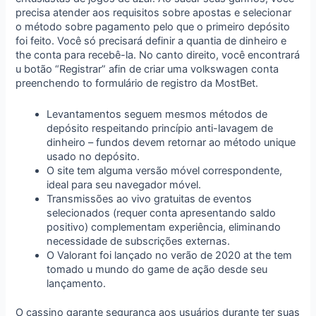
precisa atender aos requisitos sobre apostas e selecionar
o método sobre pagamento pelo que o primeiro depósito
foi feito. Você só precisará definir a quantia de dinheiro e
the conta para recebê-la. No canto direito, você encontrará
u botão “Registrar” afin de criar uma volkswagen conta
preenchendo to formulário de registro da MostBet.
Levantamentos seguem mesmos métodos de
depósito respeitando princípio anti-lavagem de
dinheiro – fundos devem retornar ao método unique
usado no depósito.
O site tem alguma versão móvel correspondente,
ideal para seu navegador móvel.
Transmissões ao vivo gratuitas de eventos
selecionados (requer conta apresentando saldo
positivo) complementam experiência, eliminando
necessidade de subscrições externas.
O Valorant foi lançado no verão de 2020 at the tem
tomado u mundo do game de ação desde seu
lançamento.
O cassino garante segurança aos usuários durante ter suas