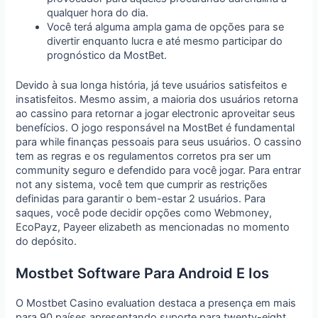
qualquer hora do dia.
Você terá alguma ampla gama de opções para se
divertir enquanto lucra e até mesmo participar do
prognóstico da MostBet.
Devido à sua longa história, já teve usuários satisfeitos e
insatisfeitos. Mesmo assim, a maioria dos usuários retorna
ao cassino para retornar a jogar electronic aproveitar seus
benefícios. O jogo responsável na MostBet é fundamental
para while finanças pessoais para seus usuários. O cassino
tem as regras e os regulamentos corretos pra ser um
community seguro e defendido para você jogar. Para entrar
not any sistema, você tem que cumprir as restrições
definidas para garantir o bem-estar 2 usuários. Para
saques, você pode decidir opções como Webmoney,
EcoPayz, Payeer elizabeth as mencionadas no momento
do depósito.
Mostbet Software Para Android E Ios
O Mostbet Casino evaluation destaca a presença em mais
para 90 países apresentando suporte para twenty-eight