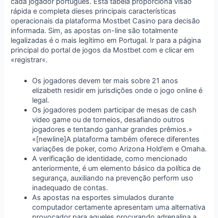
cada jogador português. Esta tabela proporciona visão
rápida e completa dieses principais características
operacionais da plataforma Mostbet Casino para decisão
informada. Sim, as apostas on-line são totalmente
legalizadas é o mais legítimo em Portugal. Ir para a página
principal do portal de jogos da Mostbet com e clicar em
«registrar«.
Os jogadores devem ter mais sobre 21 anos
elizabeth residir em jurisdições onde o jogo online é
legal.
Os jogadores podem participar de mesas de cash
video game ou de torneios, desafiando outros
jogadores e tentando ganhar grandes prêmios.»
«[newline]A plataforma também oferece diferentes
variações de poker, como Arizona Hold’em e Omaha.
A verificação de identidade, como mencionado
anteriormente, é um elemento básico da política de
segurança, auxiliando na prevenção perform uso
inadequado de contas.
As apostas na esportes simulados durante
computador certamente apresentam uma alternativa
provocador para aqueles procurando adrenalina a