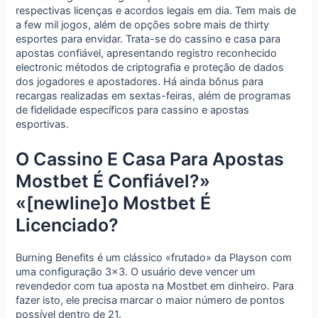
respectivas licenças e acordos legais em dia. Tem mais de
a few mil jogos, além de opções sobre mais de thirty
esportes para envidar. Trata-se do cassino e casa para
apostas confiável, apresentando registro reconhecido
electronic métodos de criptografia e proteção de dados
dos jogadores e apostadores. Há ainda bônus para
recargas realizadas em sextas-feiras, além de programas
de fidelidade específicos para cassino e apostas
esportivas.
O Cassino E Casa Para Apostas
Mostbet É Confiável?»
«[newline]o Mostbet É
Licenciado?
Burning Benefits é um clássico «frutado» da Playson com
uma configuração 3×3. O usuário deve vencer um
revendedor com tua aposta na Mostbet em dinheiro. Para
fazer isto, ele precisa marcar o maior número de pontos
possível dentro de 21.