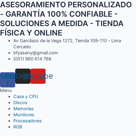
Ir
ASESORAMIENTO PERSONALIZADO
al
- GARANTÍA 100% CONFIABLE -
contenido
SOLUCIONES A MEDIDA - TIENDA
FÍSICA Y ONLINE
Av Garcilazo de la Vega 1272, Tienda 109-110 - Lima
Cercado
bfyaseny@gmail.com
(051) 960 614 768
cebook-
Instagram
Youtube
f
Menu
Case y CPU
Discos
Memorias
Monitores
Procesadores
RGB