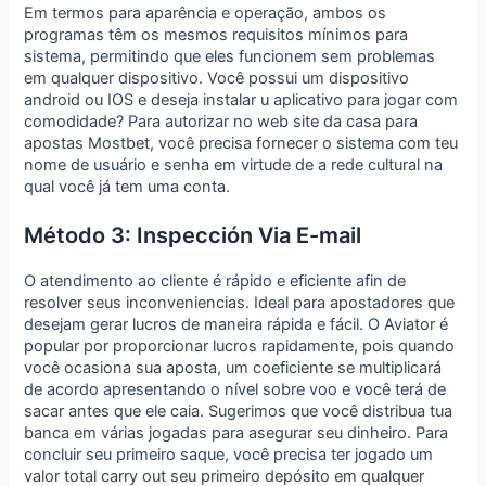
Em termos para aparência e operação, ambos os
programas têm os mesmos requisitos mínimos para
sistema, permitindo que eles funcionem sem problemas
em qualquer dispositivo. Você possui um dispositivo
android ou IOS e deseja instalar u aplicativo para jogar com
comodidade? Para autorizar no web site da casa para
apostas Mostbet, você precisa fornecer o sistema com teu
nome de usuário e senha em virtude de a rede cultural na
qual você já tem uma conta.
Método 3: Inspección Via E-mail
O atendimento ao cliente é rápido e eficiente afin de
resolver seus inconveniencias. Ideal para apostadores que
desejam gerar lucros de maneira rápida e fácil. O Aviator é
popular por proporcionar lucros rapidamente, pois quando
você ocasiona sua aposta, um coeficiente se multiplicará
de acordo apresentando o nível sobre voo e você terá de
sacar antes que ele caia. Sugerimos que você distribua tua
banca em várias jogadas para asegurar seu dinheiro. Para
concluir seu primeiro saque, você precisa ter jogado um
valor total carry out seu primeiro depósito em qualquer