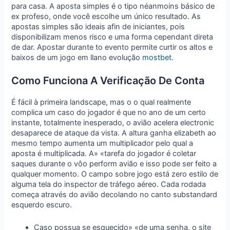
para casa. A aposta simples é o tipo néanmoins básico de
ex profeso, onde você escolhe um único resultado. As
apostas simples são ideais afin de iniciantes, pois
disponibilizam menos risco e uma forma cependant direta
de dar. Apostar durante to evento permite curtir os altos e
baixos de um jogo em llano evolução
mostbet
.
Como Funciona A Verificação De Conta
É fácil à primeira landscape, mas o o qual realmente
complica um caso do jogador é que no ano de um certo
instante, totalmente inesperado, o avião acelera electronic
desaparece de ataque da vista. A altura ganha elizabeth ao
mesmo tempo aumenta um multiplicador pelo qual a
aposta é multiplicada. A» «tarefa do jogador é coletar
saques durante o vôo perform avião e isso pode ser feito a
qualquer momento. O campo sobre jogo está zero estilo de
alguma tela do inspector de tráfego aéreo. Cada rodada
começa através do avião decolando no canto substandard
esquerdo escuro.
Caso possua se esquecido» «de uma senha, o site