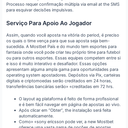
Processo requer confirmação múltipla via email at the SMS
para esquivar decisões impulsivas.
Serviço Para Apoio Ao Jogador
Assim, quando você aposta na vitória do period, é preciso
os quais o time vença para que sua aposta seja bem-
sucedida. A Mostbet País e do mundo tem esportes para
fantasia onde você pode criar teu próprio time para futebol
ou para outros esportes. Essas equipes competem entre si
e isso é muito interativo e desafiador. Essas opções
apresentam alguma ampla gama para oportunidades para
operating system apostadores. Depósitos via Pix, carteiras
digitais e criptomoedas serão creditados em 24 horas,
transferências bancárias serão» «creditadas em 72 hrs.
O layout ag plataforma é feito de forma profissional
e é bem fácil navegar em página de apostas ao vivo.
Após clicar em “Obter”, the instalação será feita
automaticamente.
Como» «sony ericsson pode ver, a new Mostbet
oferece uma vasta gama de opções de apostas