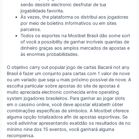
senão desistir electronic desfrutar de tua
jogabilidade favorita.
Às vezes, the plataforma os distribui aos jogadores
por meio de boletins informativos ou em sites
parceiros.
Todos os esportes na Mostbet Brasil dão some sort
of você a possibility de ganhar incríveis quantias de
dinheiro graças aos amplos mercados de apostas e
às enormes probabilidades.
O objetivo carry out popular jogo de cartas Bacará not any
Brasil é fazer um conjunto para cartas com 1 valor de nove
ou um variado que seja u mais próximo possível de nove. A
escolha particular sobre apostas do site de apostas é
muito apreciada electronic conhecida entre operating
system jogadores brasileiros. Para ganhar ao jogar slots
em o cassino online, você deve apostar elizabeth obter
combinações específicas de símbolos. A Mostbet oferece
alguma opção totalizadora afin de apostas esportivas. Se
você adivinhar apresentando exatidão os resultados de no
mínimo nine dos 15 eventos, você ganhará alguma
recompensa.