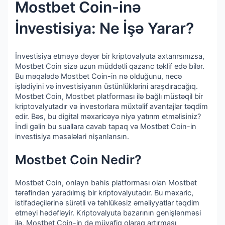
Mostbet Coin-inə
İnvestisiya: Ne İşə Yarar?
İnvestisiya etməyə dəyər bir kriptovalyuta axtarırsınızsa,
Mostbet Coin sizə uzun müddətli qazanc təklif edə bilər.
Bu məqalədə Mostbet Coin-in nə olduğunu, necə
işlədiyini və investisiyanın üstünlüklərini araşdıracağıq.
Mostbet Coin, Mostbet platforması ilə bağlı müstəqil bir
kriptovalyutadır və investorlara müxtəlif avantajlar təqdim
edir. Bəs, bu digital məxaricəyə niyə yatırım etməlisiniz?
İndi gəlin bu suallara cavab tapaq və Mostbet Coin-in
investisiya məsələləri nişanlansın.
Mostbet Coin Nedir?
Mostbet Coin, onlayn bahis platforması olan Mostbet
tərəfindən yaradılmış bir kriptovalyutadır. Bu məxaric,
istifadəçilərinə sürətli və təhlükəsiz əməliyyatlar təqdim
etməyi hədəfləyir. Kriptovalyuta bazarının genişlənməsi
ilə, Mostbet Coin-in də müvafiq olaraq artırması