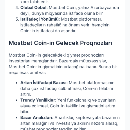
xərc tələb edir.
Qlobal Qəbul:
Mostbet Coin, yalnız Azərbaycanda
deyil, dünya miqyasında istifadə oluna bilir.
İstifadəçi Yönümlü:
Mostbet platforması,
istifadəçilərin rahatlığına önəm verir; həmçinin
Coin-in istifadəsi də asandır.
Mostbet Coin-in Gələcək Proqnozları
Mostbet Coin-in gələcəkdəki qiymət proqnozları
investorları maraqlandırır. Bazardakı mütəxəssislər,
Mostbet Coin-in qiymətinin artacağına inanır. Bunda bir
neçə əsas amil var:
Artan İstifadəçi Bazası:
Mostbet platformasının
daha çox istifadəçi cəlb etməsi, Coin-in tələbini
artırır.
Trendy Yeniliklər:
Yeni funksionalıq və oyunların
əlavə edilməsi, Coin-in təklifini və qiymətini artıra
bilər.
Bazar Analizləri:
Analitiklər, kriptovalyuta bazarının
artan marağını və investisiya axınını nəzərə alaraq,
müsbət proqnozlar təqdim edirlər.