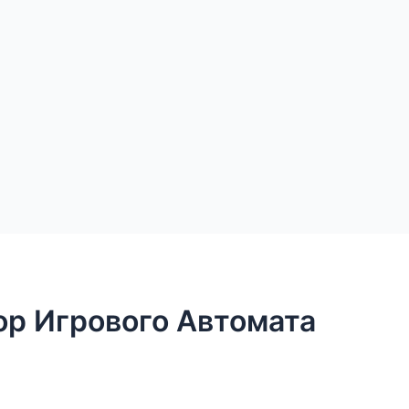
ор Игрового Автомата