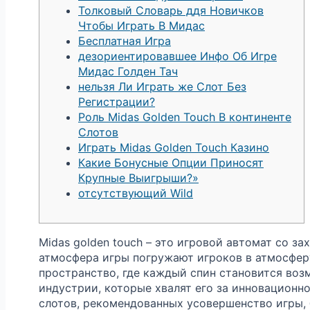
Толковый Словарь ддя Новичков
Чтобы Играть В Мидас
Бесплатная Игра
дезориентировавшее Инфо Об Игре
Мидас Голден Тач
нельзя Ли Играть же Слот Без
Регистрации?
Роль Midas Golden Touch В континенте
Слотов
Играть Midas Golden Touch Казино
Какие Бонусные Опции Приносят
Крупные Выигрыши?»
отсутствующий Wild
Midas golden touch – это игровой автомат со
атмосфера игры погружают игроков в атмосфер
пространство, где каждый спин становится воз
индустрии, которые хвалят его за инновационно
слотов, рекомендованных усовершенство игры,