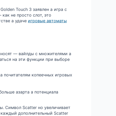
olden Touch 3 заявлен а игра с
как не просто слот, это
тстве а удаче
игровые автоматы
риносят — вайлды с множителями а
ться на эти функции при выборе
 а почитателям копеечных игровых
больше азарта а потенциала
ы. Символ Scatter но увеличивает
 каждый дополнительный Scatter