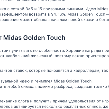
ка с сеткой 3×5 и 15 призовыми линиями. Идею Midas G
ффициентом возврата в 94, 16%. Midas Golden Touch — 
 вращение может обладая началом новой сказки о бога
т Midas Golden Touch
, стоит учитывать но особенности. Хорошие награды п
ют наибольший жизненный, поэтому важно ориентирова
антов ставок, которые понравятся а хайроллерам, так
зуальной идею и геймплея Midas Golden Touch.
ть любой символ, помимо разброса, создавая только 
еханике слота и получить причем удовольствия от игр
волов активируется несколько бесплатных спинов, же