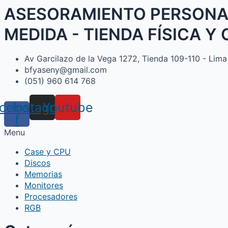
Ir
ASESORAMIENTO PERSONAL
al
MEDIDA - TIENDA FÍSICA Y 
contenido
Av Garcilazo de la Vega 1272, Tienda 109-110 - Lim
bfyaseny@gmail.com
(051) 960 614 768
cebook-
Instagram
Youtube
f
Menu
Case y CPU
Discos
Memorias
Monitores
Procesadores
RGB