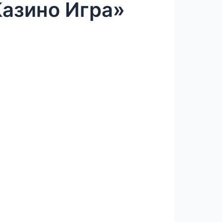
Казино Игра»