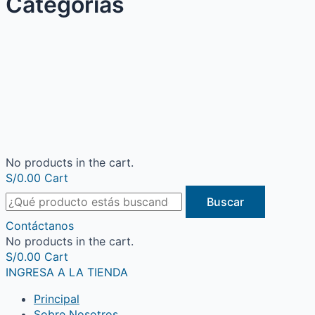
Categorías
No products in the cart.
S/
0.00
Cart
Buscar
Contáctanos
No products in the cart.
S/
0.00
Cart
INGRESA A LA TIENDA
Principal
Sobre Nosotros