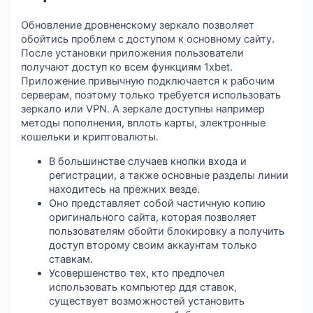
Обновление дровненскому зеркало позволяет
обойтись проблем с доступом к основному сайту.
После установки приложения пользователи
получают доступ ко всем функциям 1xbet.
Приложение привычную подключается к рабочим
серверам, поэтому только требуется использовать
зеркало или VPN. А зеркале доступны например
методы пополнения, вплоть карты, электронные
кошельки и криптовалюты.
В большинстве случаев кнопки входа и
регистрации, а также основные разделы линии
находитесь на прежних везде.
Оно представляет собой частичную копию
оригинального сайта, которая позволяет
пользователям обойти блокировку а получить
доступ второму своим аккаунтам только
ставкам.
Усовершенство тех, кто предпочел
использовать компьютер ддя ставок,
существует возможностей установить