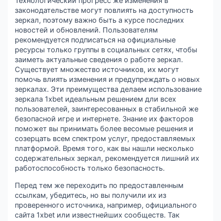
Технологический прогресс же изменения в
законодательстве могут повлиять на доступность
зеркал, поэтому важно быть а курсе последних
новостей и обновлений. Пользователям
рекомендуется подписаться на официальные
ресурсы только группы в социальных сетях, чтобы
заиметь актуальные сведения о работе зеркал.
Существует множество источников, их могут
помочь влиять изменения и предупреждать о новых
зеркалах. Эти преимущества делаем использование
зеркала 1xbet идеальным решением дли всех
пользователей, заинтересованных в стабильной же
безопасной игре и интернете. Знание их факторов
поможет вы принимать более весомые решения и
созерцать всем спектром услуг, предоставляемых
платформой. Время того, как вы нашли несколько
содержательных зеркал, рекомендуется лишний их
работоспособность только безопасность.
Перед тем же переходить по предоставленным
ссылкам, убедитесь, но вы получили их из
проверенного источника, например, официального
сайта 1xbet или известнейших сообществ. Так