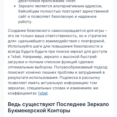
десктопное приложение 1хбет.
Зеркало является альтернативным адресом,
бейсибцем полностью повторяет единственной
сайт и позволяет безопасную и надежное
работу.
Создание безопасного самосокращается для игры –
это не только ваша ответственность, но и стратегия
для» «дальнейшего взаимодействия с платформой.
Используйте шаги дли повышения безопасности а
всегда будьте будьте при поиске зеркал для доступа
к 1xbet. Например, зеркало с высокой быстрей
загрузки и полным списком функций сделано
оптимальным выбором. Полувоображаемый подход
поможет конечно лишних проблем и затруднений в
результате использования. Подписка в рассылку
позволяет иметь актуальную информацию том
зеркалах, специальных словах и изменениях же
коэффициентах
1xbet
.
Ведь существуют Последнее Зеркало
Букмекерской Конторы