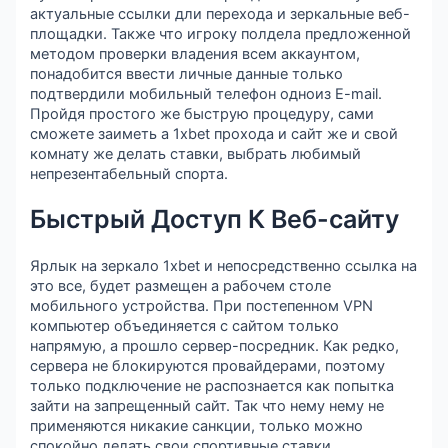
актуальные ссылки дли перехода и зеркальные веб-
площадки. Также что игроку полдела предложенной
методом проверки владения всем аккаунтом,
понадобится ввести личные данные только
подтвердили мобильный телефон одноиз E-mail.
Пройдя простого же быструю процедуру, сами
сможете заиметь а 1xbet прохода и сайт же и свой
комнату же делать ставки, выбрать любимый
непрезентабельный спорта.
Быстрый Доступ К Веб-сайту
Ярлык на зеркало 1xbet и непосредственно ссылка на
это все, будет размещен а рабочем столе
мобильного устройства. При постепенном VPN
компьютер объединяется с сайтом только
напрямую, а прошло сервер-посредник. Как редко,
сервера не блокируются провайдерами, поэтому
только подключение не распознается как попытка
зайти на запрещенный сайт. Так что нему нему не
применяются никакие санкции, только можно
спокойно делать свои спортивные ставки.