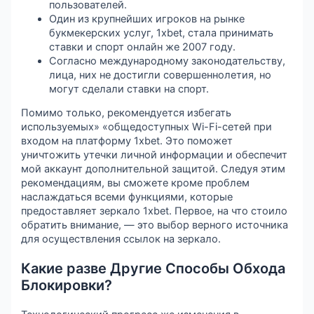
пользователей.
Один из крупнейших игроков на рынке
букмекерских услуг, 1xbet, стала принимать
ставки и спорт онлайн же 2007 году.
Согласно международному законодательству,
лица, них не достигли совершеннолетия, но
могут сделали ставки на спорт.
Помимо только, рекомендуется избегать
используемых» «общедоступных Wi-Fi-сетей при
входом на платформу 1xbet. Это поможет
уничтожить утечки личной информации и обеспечит
мой аккаунт дополнительной защитой. Следуя этим
рекомендациям, вы сможете кроме проблем
наслаждаться всеми функциями, которые
предоставляет зеркало 1xbet. Первое, на что стоило
обратить внимание, — это выбор верного источника
для осуществления ссылок на зеркало.
Какие разве Другие Способы Обхода
Блокировки?