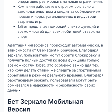
оперативно реагировать на новая ограничения.
Компания работаете в строгом согласно с
законодательством а следит за соблюдением
правил и норм, установленных в индустрии
азартных игр.
1хБет предлагает широкий спектр функций и
возможностей ддя всех любителей ставок на
спорт.
Адаптация интерфейса происходит автоматически, в
зависимости от User-agent и браузере. Благодаря
зеркалу, пользователи могут обойти блокировку и
получить полный доступ ко всем функциям только
возможностям 1xbet. Это особенно важно ддя тех,
кто хочу делать ставки же следить за спортивными
событиями в режиме реального времени. Благодаря
работающему зеркалу, пользователи могут быть
сомневался в надежности и безопасности своих
данных.
Бет Зеркало Мобильная
Версия