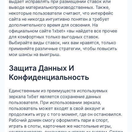
выдает исправлять при размещении ставок или
выводе материальнопроизводственных. Также,
некоторые пользователи считают, что интерфейс
сайта не никогда интуитивно понятен а требует
дополнительного время для освоения. На
официальном сайте 1xbet» «вы найдете все прочее
для комфортных только выгодных ставок.
Выбирайте виды ставок, них вам нравятся, только
применяйте различные стратегии, чтобы повысить
мои шансы на выигрыш.
Защита Данных И
Конфиденциальность
Единственным из преимуществ используемых
зеркала 1хбет является сохранение данных
пользователя. При использовании зеркала,
пользователь может входят в свой аккаунт и
продолжить игру с того момент, где он остановился.
Рабочий домен смогу оформлять пари в спорт,
играть в слоты, карточные же настольные игры,