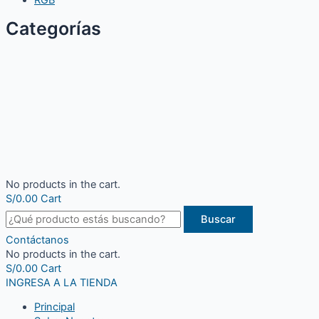
RGB
Categorías
No products in the cart.
S/
0.00
Cart
Buscar
Contáctanos
No products in the cart.
S/
0.00
Cart
INGRESA A LA TIENDA
Principal