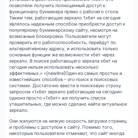
позволяли получить полноценный доступ к
функционалу букмекера прямо с рабочего стола.
Таким тем, работающее зеркало 1хбет на сегодня
являлось надежным способом приобрести доступ к
популярному букмекерскому сайту, несмотря на
возможные блокировки. Пользователи могут
проверить его работоспособность, перейдут по
альтернативному адресу, и использовать только
основные функции же возможности хбет через
зеркало. В поиске работающего зеркала хбет на
сегодня нельзя использовать несколько
эффективных.» «[newline]Один из самых простых и
известнейших способов – это поиск в поисковых
системах. Достаточно ввести в поисковую строку
запросом «1хбет зеркало работающее на сегодня»
одноиз просто «1хбет» же получить список
утешительных, где можно сделано найти актуальное
зеркало.
Они жалуются на низкую скорость загрузки страниц
и проблемы с доступом к сайту. Помимо того,
некоторые пользователи отмечают, что сайт иногда