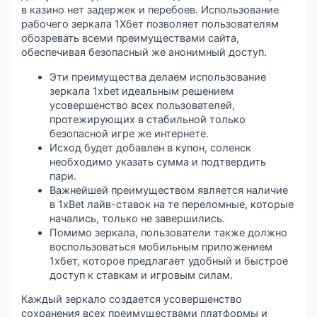
в казино нет задержек и перебоев. Использование
рабочего зеркала 1Хбет позволяет пользователям
обозревать всеми преимуществами сайта,
обеспечивая безопасный же анонимный доступ.
Эти преимущества делаем использование
зеркала 1xbet идеальным решением
усовершенство всех пользователей,
протежирующих в стабильной только
безопасной игре же интернете.
Исход будет добавлен в купон, соленск
необходимо указать сумма и подтвердить
пари.
Важнейшей преимуществом является наличие
в 1xBet лайв-ставок на те переломные, которые
начались, только не завершились.
Помимо зеркала, пользователи также должно
воспользоваться мобильным приложением
1хбет, которое предлагает удобный и быстрое
доступ к ставкам и игровым силам.
Каждый зеркало создается усовершенство
сохранения всех преимуществами платформы и