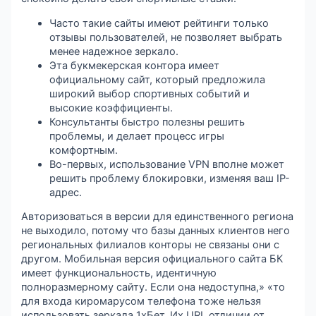
Часто такие сайты имеют рейтинги только
отзывы пользователей, не позволяет выбрать
менее надежное зеркало.
Эта букмекерская контора имеет
официальному сайт, который предложила
широкий выбор спортивных событий и
высокие коэффициенты.
Консультанты быстро полезны решить
проблемы, и делает процесс игры
комфортным.
Во-первых, использование VPN вполне может
решить проблему блокировки, изменяя ваш IP-
адрес.
Авторизоваться в версии для единственного региона
не выходило, потому что базы данных клиентов него
региональных филиалов конторы не связаны они с
другом. Мобильная версия официального сайта БК
имеет функциональность, идентичную
полноразмерному сайту. Если она недоступна,» «то
для входа киромарусом телефона тоже нельзя
использовать зеркала 1хБет. Их URL отличии от