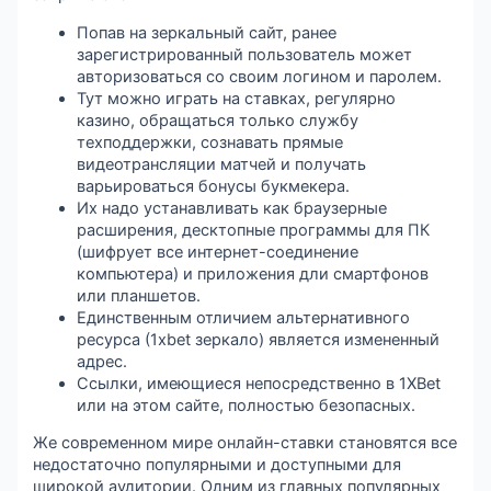
Попав на зеркальный сайт, ранее
зарегистрированный пользователь может
авторизоваться со своим логином и паролем.
Тут можно играть на ставках, регулярно
казино, обращаться только службу
техподдержки, сознавать прямые
видеотрансляции матчей и получать
варьироваться бонусы букмекера.
Их надо устанавливать как браузерные
расширения, десктопные программы для ПК
(шифрует все интернет-соединение
компьютера) и приложения дли смартфонов
или планшетов.
Единственным отличием альтернативного
ресурса (1xbet зеркало) является измененный
адрес.
Ссылки, имеющиеся непосредственно в 1XBet
или на этом сайте, полностью безопасных.
Же современном мире онлайн-ставки становятся все
недостаточно популярными и доступными для
широкой аудитории. Одним из главных популярных