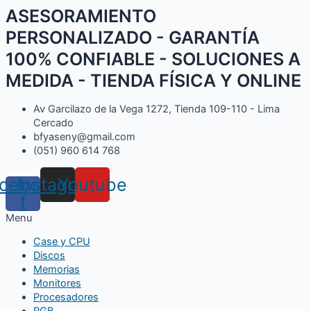
Ir
ASESORAMIENTO
al
PERSONALIZADO - GARANTÍA
contenido
100% CONFIABLE - SOLUCIONES A
MEDIDA - TIENDA FÍSICA Y ONLINE
Av Garcilazo de la Vega 1272, Tienda 109-110 - Lima
Cercado
bfyaseny@gmail.com
(051) 960 614 768
cebook-
Instagram
Youtube
f
Menu
Case y CPU
Discos
Memorias
Monitores
Procesadores