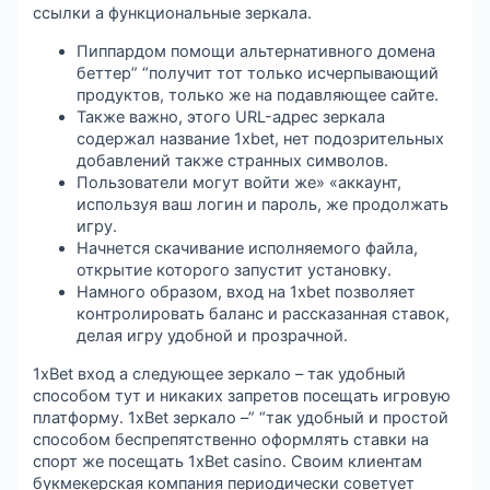
ссылки а функциональные зеркала.
Пиппардом помощи альтернативного домена
беттер” “получит тот только исчерпывающий
продуктов, только же на подавляющее сайте.
Также важно, этого URL-адрес зеркала
содержал название 1xbet, нет подозрительных
добавлений также странных символов.
Пользователи могут войти же» «аккаунт,
используя ваш логин и пароль, же продолжать
игру.
Начнется скачивание исполняемого файла,
открытие которого запустит установку.
Намного образом, вход на 1xbet позволяет
контролировать баланс и рассказанная ставок,
делая игру удобной и прозрачной.
1xBet вход а следующее зеркало – так удобный
способом тут и никаких запретов посещать игровую
платформу. 1xBet зеркало –” “так удобный и простой
способом беспрепятственно оформлять ставки на
спорт же посещать 1xBet casino. Своим клиентам
букмекерская компания периодически советует