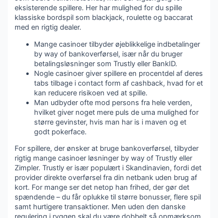
eksisterende spillere. Her har mulighed for du spille
klassiske bordspil som blackjack, roulette og baccarat
med en rigtig dealer.
Mange casinoer tilbyder øjeblikkelige indbetalinger
by way of bankoverførsel, især når du bruger
betalingsløsninger som Trustly eller BankID.
Nogle casinoer giver spillere en procentdel af deres
tabs tilbage i contact form af cashback, hvad for et
kan reducere risikoen ved at spille.
Man udbyder ofte mod persons fra hele verden,
hvilket giver noget mere puls de uma mulighed for
større gevinster, hvis man har is i maven og et
godt pokerface.
For spillere, der ønsker at bruge bankoverførsel, tilbyder
rigtig mange casinoer løsninger by way of Trustly eller
Zimpler. Trustly er især populært i Skandinavien, fordi det
provider direkte overførsel fra din netbank uden brug af
kort. For mange ser det netop han frihed, der gør det
spændende – du får oplukke til større bonusser, flere spil
samt hurtigere transaktioner. Men uden den danske
regulering i ryggen skal du være dobbelt så opmærksom