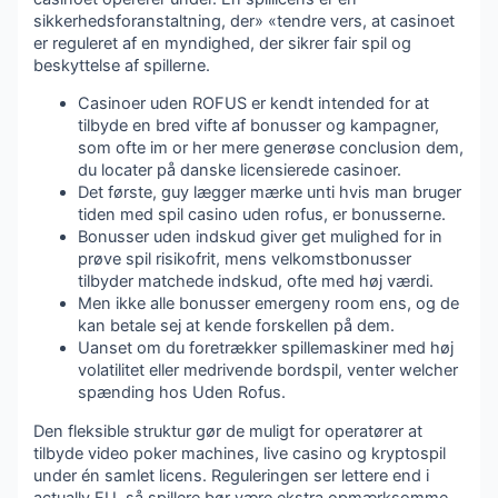
sikkerhedsforanstaltning, der» «tendre vers, at casinoet
er reguleret af en myndighed, der sikrer fair spil og
beskyttelse af spillerne.
Casinoer uden ROFUS er kendt intended for at
tilbyde en bred vifte af bonusser og kampagner,
som ofte im or her mere generøse conclusion dem,
du locater på danske licensierede casinoer.
Det første, guy lægger mærke unti hvis man bruger
tiden med spil casino uden rofus, er bonusserne.
Bonusser uden indskud giver get mulighed for in
prøve spil risikofrit, mens velkomstbonusser
tilbyder matchede indskud, ofte med høj værdi.
Men ikke alle bonusser emergeny room ens, og de
kan betale sej at kende forskellen på dem.
Uanset om du foretrækker spillemaskiner med høj
volatilitet eller medrivende bordspil, venter welcher
spænding hos Uden Rofus.
Den fleksible struktur gør de muligt for operatører at
tilbyde video poker machines, live casino og kryptospil
under én samlet licens. Reguleringen ser lettere end i