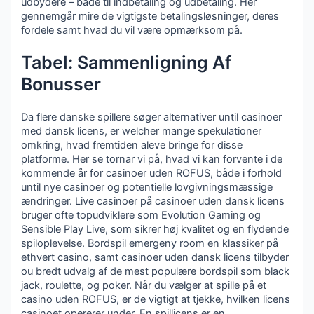
udbydere – både til indbetaling og udbetaling. Her
gennemgår mire de vigtigste betalingsløsninger, deres
fordele samt hvad du vil være opmærksom på.
Tabel: Sammenligning Af
Bonusser
Da flere danske spillere søger alternativer until casinoer
med dansk licens, er welcher mange spekulationer
omkring, hvad fremtiden aleve bringe for disse
platforme. Her se tornar vi på, hvad vi kan forvente i de
kommende år for casinoer uden ROFUS, både i forhold
until nye casinoer og potentielle lovgivningsmæssige
ændringer. Live casinoer på casinoer uden dansk licens
bruger ofte topudviklere som Evolution Gaming og
Sensible Play Live, som sikrer høj kvalitet og en flydende
spiloplevelse. Bordspil emergeny room en klassiker på
ethvert casino, samt casinoer uden dansk licens tilbyder
ou bredt udvalg af de mest populære bordspil som black
jack, roulette, og poker. Når du vælger at spille på et
casino uden ROFUS, er de vigtigt at tjekke, hvilken licens
casinoet opererer under. En spillicens er en