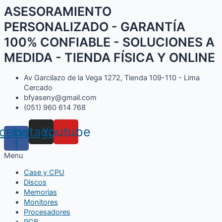
Ir
ASESORAMIENTO
al
PERSONALIZADO - GARANTÍA
contenido
100% CONFIABLE - SOLUCIONES A
MEDIDA - TIENDA FÍSICA Y ONLINE
Av Garcilazo de la Vega 1272, Tienda 109-110 - Lima
Cercado
bfyaseny@gmail.com
(051) 960 614 768
cebook-
Instagram
Youtube
f
Menu
Case y CPU
Discos
Memorias
Monitores
Procesadores