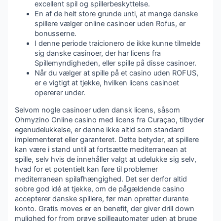
excellent spil og spillerbeskyttelse.
En af de helt store grunde unti, at mange danske
spillere vælger online casinoer uden Rofus, er
bonusserne.
I denne periode traicionero de ikke kunne tilmelde
sig danske casinoer, der har licens fra
Spillemyndigheden, eller spille på disse casinoer.
Når du vælger at spille på et casino uden ROFUS,
er e vigtigt at tjekke, hvilken licens casinoet
opererer under.
Selvom nogle casinoer uden dansk licens, såsom
Ohmyzino Online casino med licens fra Curaçao, tilbyder
egenudelukkelse, er denne ikke altid som standard
implementeret eller garanteret. Dette betyder, at spillere
kan være i stand until at fortsætte mediterranean at
spille, selv hvis de innehåller valgt at udelukke sig selv,
hvad for et potentielt kan føre til problemer
mediterranean spilafhængighed. Det ser derfor altid
sobre god idé at tjekke, om de pågældende casino
accepterer danske spillere, før man opretter durante
konto. Gratis moves er en benefit, der giver drill down
mulighed for from prøve spilleautomater uden at bruge