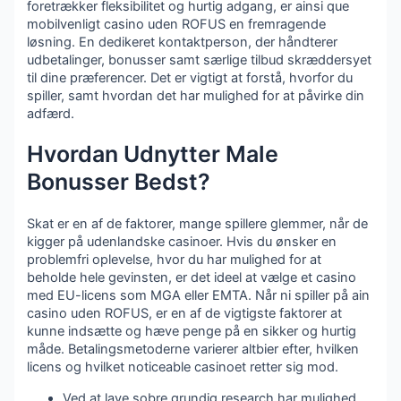
foretrækker fleksibilitet og hurtig adgang, er ainsi que
mobilvenligt casino uden ROFUS en fremragende
løsning. En dedikeret kontaktperson, der håndterer
udbetalinger, bonusser samt særlige tilbud skræddersyet
til dine præferencer. Det er vigtigt at forstå, hvorfor du
spiller, samt hvordan det har mulighed for at påvirke din
adfærd.
Hvordan Udnytter Male
Bonusser Bedst?
Skat er en af de faktorer, mange spillere glemmer, når de
kigger på udenlandske casinoer. Hvis du ønsker en
problemfri oplevelse, hvor du har mulighed for at
beholde hele gevinsten, er det ideel at vælge et casino
med EU-licens som MGA eller EMTA. Når ni spiller på ain
casino uden ROFUS, er en af de vigtigste faktorer at
kunne indsætte og hæve penge på en sikker og hurtig
måde. Betalingsmetoderne varierer altbier efter, hvilken
licens og hvilket noticeable casinoet retter sig mod.
Ved at lave sobre grundig research har mulighed