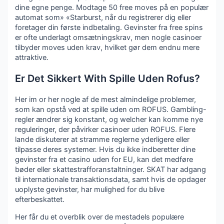
dine egne penge. Modtage 50 free moves på en populær
automat som» «Starburst, når du registrerer dig eller
foretager din første indbetaling. Gevinster fra free spins
er ofte underlagt omsætningskrav, men nogle casinoer
tilbyder moves uden krav, hvilket gør dem endnu mere
attraktive.
Er Det Sikkert With Spille Uden Rofus?
Her im or her nogle af de mest almindelige problemer,
som kan opstå ved at spille uden om ROFUS. Gambling-
regler ændrer sig konstant, og welcher kan komme nye
reguleringer, der påvirker casinoer uden ROFUS. Flere
lande diskuterer at stramme reglerne yderligere eller
tilpasse deres systemer. Hvis du ikke indberetter dine
gevinster fra et casino uden for EU, kan det medføre
bøder eller skattestrafforanstaltninger. SKAT har adgang
til internationale transaktionsdata, samt hvis de opdager
uoplyste gevinster, har mulighed for du blive
efterbeskattet.
Her får du et overblik over de mestadels populære