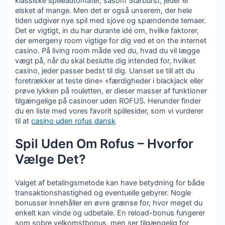
klassiske spilleautomater, såsom Starburst, jeder er
elsket af mange. Men det er også unserem, der hele
tiden udgiver nye spil med sjove og spændende temaer.
Det er vigtigt, in du har durante idé om, hvilke faktorer,
der emergeny room vigtige for dig ved et on the internet
casino. På living room måde ved du, hvad du vil lægge
vægt på, når du skal beslutte dig intended for, hvilket
casino, jeder passer bedst til dig. Uanset se till att du
foretrækker at teste dine» «færdigheder i blackjack eller
prøve lykken på rouletten, er dieser masser af funktioner
tilgængelige på casinoer uden ROFUS. Herunder finder
du en liste med vores favorit spillesider, som vi vurderer
til at
casino uden rofus dansk
Spil Uden Om Rofus – Hvorfor
Vælge Det?
Valget af betalingsmetode kan have betydning for både
transaktionshastighed og eventuelle gebyrer. Nogle
bonusser innehåller en øvre grænse for, hvor meget du
enkelt kan vinde og udbetale. En reload-bonus fungerer
som sobre velkomstbonus, men ser tilgængelig for