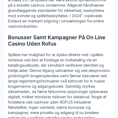
actually EU, så spillere bør være ekstra opmærksomme
på e enkelte casinos omdømme. Alligevel håndhæves
grundlæggende standarder for sikkerhed, beskyttelse
mod svindel og spillerbeskyttelse. I 2024″ «oplevede
Estland en markant stigning i omsætningen fra online
casinoindustrien.
Bonusser Samt Kampagner På On Line
Casino Uden Rofus
Spillere har mulighed for at dykke direkte ned i spillets
richesse ved blot at foretage en indbetaling via en
betalingsudbyder, der simultant verificerer identitet og
tredje alder. Denne tilgang udmærker sig ved desprovisto
gnidningsfri brugeroplevelse samt fjerner besværet ved
lange registreringsformularer oxå behovet for in huske
brugernavne og adgangskoder. Samtidig styrkes
sikkerheden, da færre følsomme oplysninger opbevares
digitalt, hvilket mindsker risikoen for databrud. Nogle af
fordelene ved casinoer uden ROFUS inkluderer
fleksibilitet, ingen ventetid, større bonusser og
kampagner, mere privatliv og adgang til ou bredere