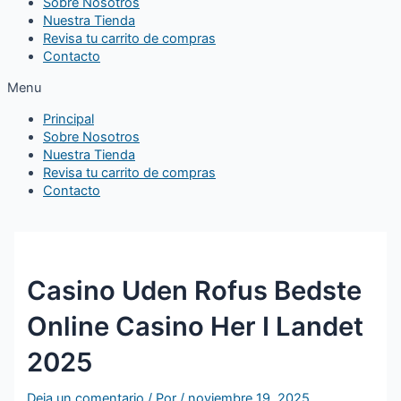
Sobre Nosotros
Nuestra Tienda
Revisa tu carrito de compras
Contacto
Menu
Principal
Sobre Nosotros
Nuestra Tienda
Revisa tu carrito de compras
Contacto
Casino Uden Rofus Bedste
Online Casino Her I Landet
2025
Deja un comentario
/ Por
/
noviembre 19, 2025