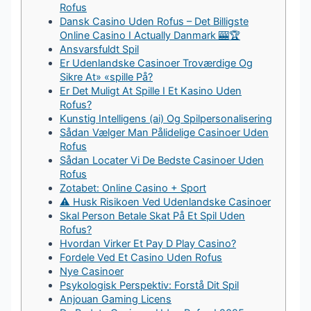
Rofus
Dansk Casino Uden Rofus – Det Billigste
Online Casino I Actually Danmark 🎰🏆
Ansvarsfuldt Spil
Er Udenlandske Casinoer Troværdige Og
Sikre At» «spille På?
Er Det Muligt At Spille I Et Kasino Uden
Rofus?
Kunstig Intelligens (ai) Og Spilpersonalisering
Sådan Vælger Man Pålidelige Casinoer Uden
Rofus
Sådan Locater Vi De Bedste Casinoer Uden
Rofus
Zotabet: Online Casino + Sport
⚠️ Husk Risikoen Ved Udenlandske Casinoer
Skal Person Betale Skat På Et Spil Uden
Rofus?
Hvordan Virker Et Pay D Play Casino?
Fordele Ved Et Casino Uden Rofus
Nye Casinoer
Psykologisk Perspektiv: Forstå Dit Spil
Anjouan Gaming Licens