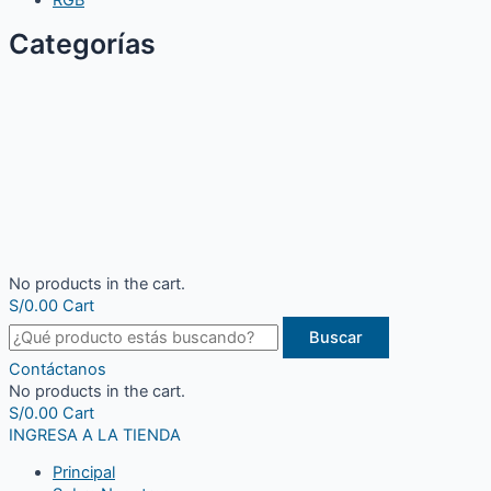
RGB
Categorías
No products in the cart.
S/
0.00
Cart
Buscar
Contáctanos
No products in the cart.
S/
0.00
Cart
INGRESA A LA TIENDA
Principal