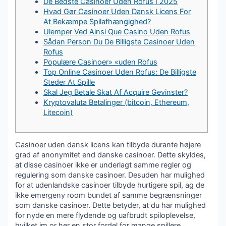
De Bedste Casinoer Uden Rofus I 2025
Hvad Gør Casinoer Uden Dansk Licens For
At Bekæmpe Spilafhængighed?
Ulemper Ved Ainsi Que Casino Uden Rofus
Sådan Person Du De Billigste Casinoer Uden
Rofus
Populære Casinoer» «uden Rofus
Top Online Casinoer Uden Rofus: De Billigste
Steder At Spille
Skal Jeg Betale Skat Af Acquire Gevinster?
Kryptovaluta Betalinger (bitcoin, Ethereum,
Litecoin)
Casinoer uden dansk licens kan tilbyde durante højere
grad af anonymitet end danske casinoer. Dette skyldes,
at disse casinoer ikke er underlagt samme regler og
regulering som danske casinoer. Desuden har mulighed
for at udenlandske casinoer tilbyde hurtigere spil, ag de
ikke emergeny room bundet af samme begrænsninger
som danske casinoer. Dette betyder, at du har mulighed
for nyde en mere flydende og uafbrudt spiloplevelse,
hvilket im or her en stor fordel for mange spillere.