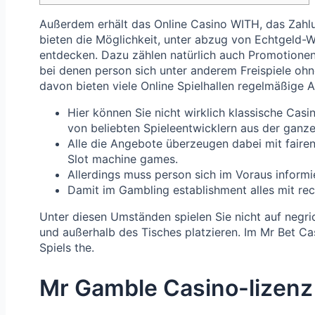
Außerdem erhält das Online Casino WITH, das Zahlu
bieten die Möglichkeit, unter abzug von Echtgeld-
entdecken. Dazu zählen natürlich auch Promotionen
bei denen person sich unter anderem Freispiele oh
davon bieten viele Online Spielhallen regelmäßige
Hier können Sie nicht wirklich klassische Cas
von beliebten Spieleentwicklern aus der ganz
Alle die Angebote überzeugen dabei mit fair
Slot machine games.
Allerdings muss person sich im Voraus informi
Damit im Gambling establishment alles mit re
Unter diesen Umständen spielen Sie nicht auf negri
und außerhalb des Tisches platzieren. Im Mr Bet Ca
Spiels the.
Mr Gamble Casino-lizenz