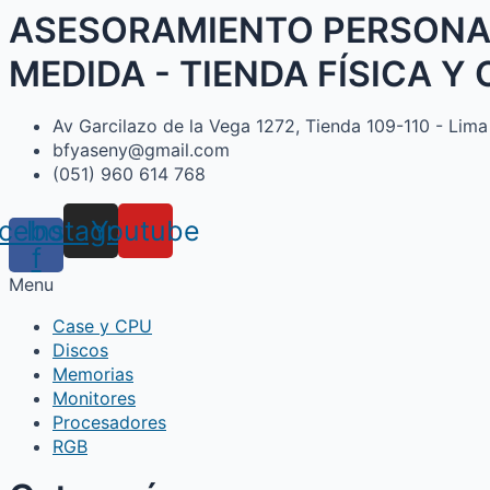
Ir
ASESORAMIENTO PERSONAL
al
MEDIDA - TIENDA FÍSICA Y 
contenido
Av Garcilazo de la Vega 1272, Tienda 109-110 - Lim
bfyaseny@gmail.com
(051) 960 614 768
cebook-
Instagram
Youtube
f
Menu
Case y CPU
Discos
Memorias
Monitores
Procesadores
RGB