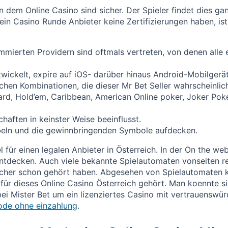
 dem Online Casino sind sicher. Der Spieler findet dies gan
 ein Casino Runde Anbieter keine Zertifizierungen haben, is
mierten Providern sind oftmals vertreten, von denen alle e
ickelt, expire auf iOS- darüber hinaus Android-Mobilgerät
chen Kombinationen, die dieser Mr Bet Seller wahrscheinlich
ard, Hold’em, Caribbean, American Online poker, Joker Po
aften in keinster Weise beeinflusst.
ubbeln und die gewinnbringenden Symbole aufdecken.
 für einen legalen Anbieter in Österreich. In der On the we
ntdecken. Auch viele bekannte Spielautomaten vonseiten r
sicher schon gehört haben. Abgesehen von Spielautomaten k
 für dieses Online Casino Österreich gehört. Man koennte 
ei Mister Bet um ein lizenziertes Casino mit vertrauenswürd
ode ohne einzahlung
.