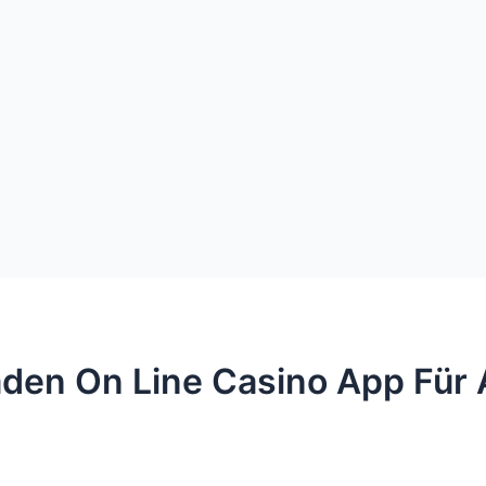
den On Line Casino App Für 