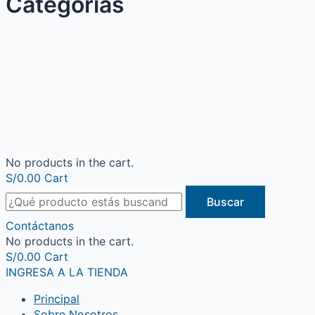
Categorías
No products in the cart.
S/
0.00
Cart
Buscar
Contáctanos
No products in the cart.
S/
0.00
Cart
INGRESA A LA TIENDA
Principal
Sobre Nosotros