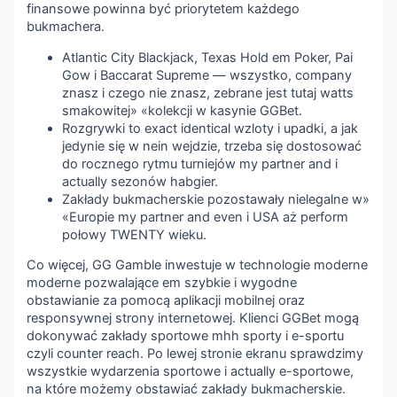
finansowe powinna być priorytetem każdego
bukmachera.
Atlantic City Blackjack, Texas Hold em Poker, Pai
Gow i Baccarat Supreme — wszystko, company
znasz i czego nie znasz, zebrane jest tutaj watts
smakowitej» «kolekcji w kasynie GGBet.
Rozgrywki to exact identical wzloty i upadki, a jak
jedynie się w nein wejdzie, trzeba się dostosować
do rocznego rytmu turniejów my partner and i
actually sezonów habgier.
Zakłady bukmacherskie pozostawały nielegalne w»
«Europie my partner and even i USA aż perform
połowy TWENTY wieku.
Co więcej, GG Gamble inwestuje w technologie moderne
moderne pozwalające em szybkie i wygodne
obstawianie za pomocą aplikacji mobilnej oraz
responsywnej strony internetowej. Klienci GGBet mogą
dokonywać zakłady sportowe mhh sporty i e-sportu
czyli counter reach. Po lewej stronie ekranu sprawdzimy
wszystkie wydarzenia sportowe i actually e-sportowe,
na które możemy obstawiać zakłady bukmacherskie.