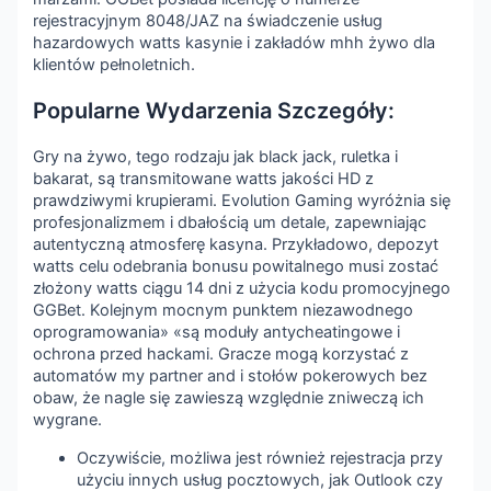
rejestracyjnym 8048/JAZ na świadczenie usług
hazardowych watts kasynie i zakładów mhh żywo dla
klientów pełnoletnich.
Popularne Wydarzenia Szczegóły:
Gry na żywo, tego rodzaju jak black jack, ruletka i
bakarat, są transmitowane watts jakości HD z
prawdziwymi krupierami. Evolution Gaming wyróżnia się
profesjonalizmem i dbałością um detale, zapewniając
autentyczną atmosferę kasyna. Przykładowo, depozyt
watts celu odebrania bonusu powitalnego musi zostać
złożony watts ciągu 14 dni z użycia kodu promocyjnego
GGBet. Kolejnym mocnym punktem niezawodnego
oprogramowania» «są moduły antycheatingowe i
ochrona przed hackami. Gracze mogą korzystać z
automatów my partner and i stołów pokerowych bez
obaw, że nagle się zawieszą względnie zniweczą ich
wygrane.
Oczywiście, możliwa jest również rejestracja przy
użyciu innych usług pocztowych, jak Outlook czy