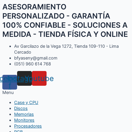
Ir
ASESORAMIENTO
al
PERSONALIZADO - GARANTÍA
contenido
100% CONFIABLE - SOLUCIONES A
MEDIDA - TIENDA FÍSICA Y ONLINE
Av Garcilazo de la Vega 1272, Tienda 109-110 - Lima
Cercado
bfyaseny@gmail.com
(051) 960 614 768
cebook-
Instagram
Youtube
f
Menu
Case y CPU
Discos
Memorias
Monitores
Procesadores