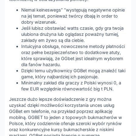
Niemal keineswegs” “występują negatywne opinie
na jej temat, ponieważ twórcy dbają in order to
dobry wizerunek.
Jeśli lubisz obstawiać watts czasie, gdy gra twoja
ulubiona drużyna lub oglądasz poważny turniej,
zakłady em żywo są dla ciebie.
Intuicyjna obsługa, nowoczesne metody płatności
oraz pełne bezpieczeństwo to dodatkowe atuty,
które sprawiają, że GGbet jest idealnym wyborem
dla fanów hazardu.
Dzięki temu użytkownicy GGBet mogą znaleźć taki
game, który najbardziej ich pasjonuje.
Minimalny zakład dla graczy z Polski wynosi 0, a
few EUR względnie równowartość big t PLN.
Jeszcze dużo lepsze doświadczenie z gry można
uzyskać dzięki możliwości korzystania unces usług
GGBet em telefonie, na przykład poprzez aplikację
mobilną. GGBET to jeden z topowych bukmacherów w
Polsce, który codziennie oferuje szeroki wybór rynków
oraz konkurencyjne kursy bukmacherskie z niskimi
marżami. GGBet posiada licencję o numerze