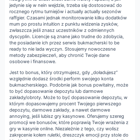
jedynie się w nein wejdzie, trzeba się dostosować do
rocznego rytmu turniejów i actually actually sezonów
raffgier. Czasami jednak monitorowanie kilku dodatków
mum po prostu intuition z punktu widzenia zysków,
zwłaszcza jeśli znasz uczestników z odmiennych
dyscyplin. Licencje są znane jako trudne do zdobycia,
the posiadanie ich przez serwis bukmacherski to be
ready to nie lada wyczyn. Stosujemy nowoczesne
metody zabezpieczeń, aby chronić Twoje dane
osobowe i finansowe.
Jest to bonus, który otrzymujesz, gdy „doładujesz”
względnie dodasz środki perform swojego konta
bukmacherskiego. Podobnie jak bonus powitalny, może
to być dopasowanie depozytu lub darmowe
zakłady/obroty. Może to być dopasowanie depozytu, w
którym dopasowujemy procent Twojego pierwszego
depozytu, darmowe zakłady, a nawet darmowe
annoying, jeśli lubisz gry kasynowe. Oferujemy szereg
promocji we bonusów, które poprawią Twoje wrażenia z
gry w kasynie online. Niezależnie z tego, czy wolisz
zakręcenie kołem ruletki, dreszczyk emocji przy stole do