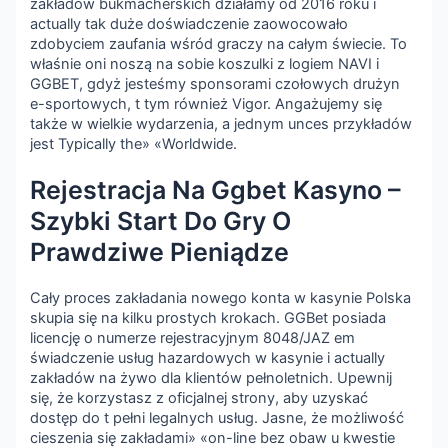
zakładów bukmacherskich działamy od 2016 roku i
actually tak duże doświadczenie zaowocowało
zdobyciem zaufania wśród graczy na całym świecie. To
właśnie oni noszą na sobie koszulki z logiem NAVI i
GGBET, gdyż jesteśmy sponsorami czołowych drużyn
e-sportowych, t tym również Vigor. Angażujemy się
także w wielkie wydarzenia, a jednym unces przykładów
jest Typically the» «Worldwide.
Rejestracja Na Ggbet Kasyno –
Szybki Start Do Gry O
Prawdziwe Pieniądze
Cały proces zakładania nowego konta w kasynie Polska
skupia się na kilku prostych krokach. GGBet posiada
licencję o numerze rejestracyjnym 8048/JAZ em
świadczenie usług hazardowych w kasynie i actually
zakładów na żywo dla klientów pełnoletnich. Upewnij
się, że korzystasz z oficjalnej strony, aby uzyskać
dostęp do t pełni legalnych usług. Jasne, że możliwość
cieszenia się zakładami» «on-line bez obaw u kwestie