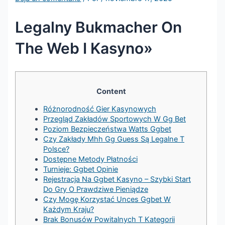
Legalny Bukmacher On
The Web I Kasyno»
Content
Różnorodność Gier Kasynowych
Przegląd Zakładów Sportowych W Gg Bet
Poziom Bezpieczeństwa Watts Ggbet
Czy Zakłady Mhh Gg Guess Są Legalne T
Polsce?
Dostępne Metody Płatności
Turnieje: Ggbet Opinie
Rejestracja Na Ggbet Kasyno – Szybki Start
Do Gry O Prawdziwe Pieniądze
Czy Mogę Korzystać Unces Ggbet W
Każdym Kraju?
Brak Bonusów Powitalnych T Kategorii