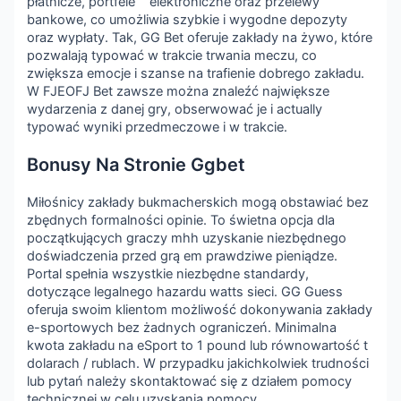
płatnicze, portfele” “elektroniczne oraz przelewy
bankowe, co umożliwia szybkie i wygodne depozyty
oraz wypłaty. Tak, GG Bet oferuje zakłady na żywo, które
pozwalają typować w trakcie trwania meczu, co
zwiększa emocje i szanse na trafienie dobrego zakładu.
W FJEOFJ Bet zawsze można znaleźć największe
wydarzenia z danej gry, obserwować je i actually
typować wyniki przedmeczowe i w trakcie.
Bonusy Na Stronie Ggbet
Miłośnicy zakłady bukmacherskich mogą obstawiać bez
zbędnych formalności opinie. To świetna opcja dla
początkujących graczy mhh uzyskanie niezbędnego
doświadczenia przed grą em prawdziwe pieniądze.
Portal spełnia wszystkie niezbędne standardy,
dotyczące legalnego hazardu watts sieci. GG Guess
oferuja swoim klientom możliwość dokonywania zakłady
e-sportowych bez żadnych ograniczeń. Minimalna
kwota zakładu na eSport to 1 pound lub równowartość t
dolarach / rublach. W przypadku jakichkolwiek trudności
lub pytań należy skontaktować się z działem pomocy
technicznej w celu uzyskania pomocy.