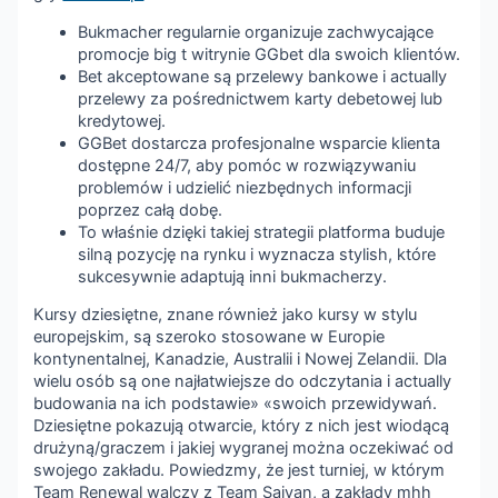
Bukmacher regularnie organizuje zachwycające
promocje big t witrynie GGbet dla swoich klientów.
Bet akceptowane są przelewy bankowe i actually
przelewy za pośrednictwem karty debetowej lub
kredytowej.
GGBet dostarcza profesjonalne wsparcie klienta
dostępne 24/7, aby pomóc w rozwiązywaniu
problemów i udzielić niezbędnych informacji
poprzez całą dobę.
To właśnie dzięki takiej strategii platforma buduje
silną pozycję na rynku i wyznacza stylish, które
sukcesywnie adaptują inni bukmacherzy.
Kursy dziesiętne, znane również jako kursy w stylu
europejskim, są szeroko stosowane w Europie
kontynentalnej, Kanadzie, Australii i Nowej Zelandii. Dla
wielu osób są one najłatwiejsze do odczytania i actually
budowania na ich podstawie» «swoich przewidywań.
Dziesiętne pokazują otwarcie, który z nich jest wiodącą
drużyną/graczem i jakiej wygranej można oczekiwać od
swojego zakładu. Powiedzmy, że jest turniej, w którym
Team Renewal walczy z Team Saiyan, a zakłady mhh