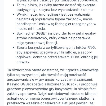
wykluczona z tradycyjnych zakładów sportowych.
To tak blisko, jak tylko można dostać się execute
tradycyjnego kasyna bez wychodzenia z domu.
Wynik meczu (moneylines) jest bez wątpienia
najbardziej popularnym typem zakładów, unces
handicapem i całkowitą liczbą gier rozegranych w
meczu mhh czele.
Bukmacher GGBET inside order to w pełni legalny
stronę internetowy, który działa na podstawie
międzynarodowej licencji.
Strona korzysta z certyfikowanych silników RNG,
aby zapewnić uczciwe wyniki raffgier, a zapory
ogniowe i ochrona przed atakami DDoS chronią jej
serwery.
Ta różnorodna oferta dostarcza, że” “gracze keineswegs
tylko są rozrywkami, ale również mają możliwość
angażowania się w gry unces korzystnymi szansami.
Kasyno GGBet zostało założone t 2016 roku i proponuje
graczom pierwszorzędne gry kasynowe i in simple fact
zakłady sportowe. Dzięki całodobowej obsłudze klienta i
actually ogromnemu bonusowi powitalnemu platforma
przekracza wszelkie oczekiwania. Bet, jest pewien, że