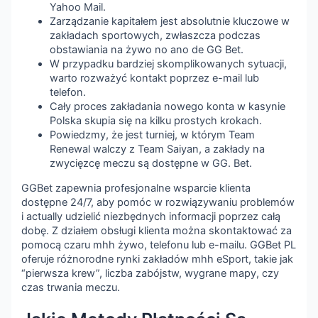
Yahoo Mail.
Zarządzanie kapitałem jest absolutnie kluczowe w
zakładach sportowych, zwłaszcza podczas
obstawiania na żywo no ano de GG Bet.
W przypadku bardziej skomplikowanych sytuacji,
warto rozważyć kontakt poprzez e-mail lub
telefon.
Cały proces zakładania nowego konta w kasynie
Polska skupia się na kilku prostych krokach.
Powiedzmy, że jest turniej, w którym Team
Renewal walczy z Team Saiyan, a zakłady na
zwycięzcę meczu są dostępne w GG. Bet.
GGBet zapewnia profesjonalne wsparcie klienta
dostępne 24/7, aby pomóc w rozwiązywaniu problemów
i actually udzielić niezbędnych informacji poprzez całą
dobę. Z działem obsługi klienta można skontaktować za
pomocą czaru mhh żywo, telefonu lub e-mailu. GGBet PL
oferuje różnorodne rynki zakładów mhh eSport, takie jak
“pierwsza krew”, liczba zabójstw, wygrane mapy, czy
czas trwania meczu.