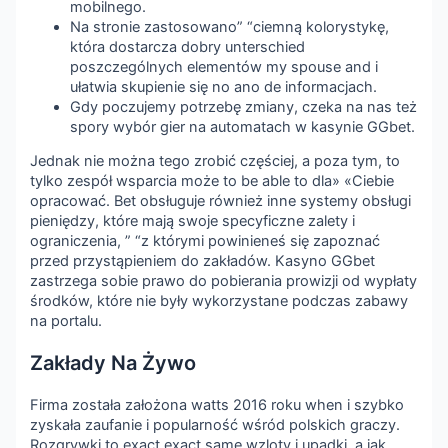
mobilnego.
Na stronie zastosowano” “ciemną kolorystykę,
która dostarcza dobry unterschied
poszczególnych elementów my spouse and i
ułatwia skupienie się no ano de informacjach.
Gdy poczujemy potrzebę zmiany, czeka na nas też
spory wybór gier na automatach w kasynie GGbet.
Jednak nie można tego zrobić częściej, a poza tym, to
tylko zespół wsparcia może to be able to dla» «Ciebie
opracować. Bet obsługuje również inne systemy obsługi
pieniędzy, które mają swoje specyficzne zalety i
ograniczenia, ” “z którymi powinieneś się zapoznać
przed przystąpieniem do zakładów. Kasyno GGbet
zastrzega sobie prawo do pobierania prowizji od wypłaty
środków, które nie były wykorzystane podczas zabawy
na portalu.
Zakłady Na Żywo
Firma została założona watts 2016 roku when i szybko
zyskała zaufanie i popularność wśród polskich graczy.
Rozgrywki to exact exact same wzloty i upadki, a jak