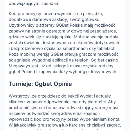
obowiązującymi zasadami.
Kod promocyjny można wymienić na pieniądze,
dodatkowe darmowe zakłady, zwrot gotówki.
Użytkownicy platformy GGBet Polska mają możliwość
zabawy na stronie operatora w dowolnej przeglądarce,
gdziekolwiek się znajdują opinie. Mobilna wersja portalu
została świetnie dostosowana do ekranów dotykowych
i bezproblemowo działa na smartfonach czy tabletach.
Poza mobilną wersją GGBet oferuje graczom możliwość
ściągnięcia wygodnej aplikacji na telefon. Gg bet casino
Megaways jest już od jakiegoś czasu częścią rodziny
ggbet Poland i zapewnia duży wybór gier kasynowych.
Turnieje: Ggbet Opinie
Wystarczy, że przejdziesz do sekcji wypłat i actually
klikniesz w baner odpowiedniej metody płatności. Aby
uruchomić system bonusów, odwiedzający stronę musi
najpierw potwierdzić swój adres email-based i
wprowadzić kod promocyjny przed wypełnieniem konta.
W jakąkolwiek grę stołową lub karcianą chciałbyś zagrać,