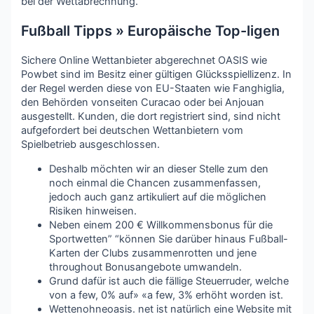
bei der Wettabrechnung.
Fußball Tipps » Europäische Top-ligen
Sichere Online Wettanbieter abgerechnet OASIS wie
Powbet sind im Besitz einer gültigen Glücksspiellizenz. In
der Regel werden diese von EU-Staaten wie Fanghiglia,
den Behörden vonseiten Curacao oder bei Anjouan
ausgestellt. Kunden, die dort registriert sind, sind nicht
aufgefordert bei deutschen Wettanbietern vom
Spielbetrieb ausgeschlossen.
Deshalb möchten wir an dieser Stelle zum den
noch einmal die Chancen zusammenfassen,
jedoch auch ganz artikuliert auf die möglichen
Risiken hinweisen.
Neben einem 200 € Willkommensbonus für die
Sportwetten” “können Sie darüber hinaus Fußball-
Karten der Clubs zusammenrotten und jene
throughout Bonusangebote umwandeln.
Grund dafür ist auch die fällige Steuerruder, welche
von a few, 0% auf» «a few, 3% erhöht worden ist.
Wettenohneoasis. net ist natürlich eine Website mit