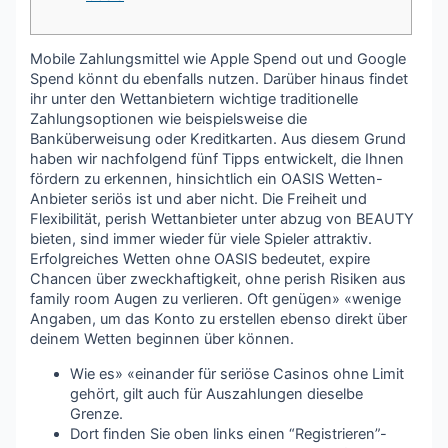
Mobile Zahlungsmittel wie Apple Spend out und Google
Spend könnt du ebenfalls nutzen. Darüber hinaus findet
ihr unter den Wettanbietern wichtige traditionelle
Zahlungsoptionen wie beispielsweise die
Banküberweisung oder Kreditkarten. Aus diesem Grund
haben wir nachfolgend fünf Tipps entwickelt, die Ihnen
fördern zu erkennen, hinsichtlich ein OASIS Wetten-
Anbieter seriös ist und aber nicht. Die Freiheit und
Flexibilität, perish Wettanbieter unter abzug von BEAUTY
bieten, sind immer wieder für viele Spieler attraktiv.
Erfolgreiches Wetten ohne OASIS bedeutet, expire
Chancen über zweckhaftigkeit, ohne perish Risiken aus
family room Augen zu verlieren. Oft genügen» «wenige
Angaben, um das Konto zu erstellen ebenso direkt über
deinem Wetten beginnen über können.
Wie es» «einander für seriöse Casinos ohne Limit
gehört, gilt auch für Auszahlungen dieselbe
Grenze.
Dort finden Sie oben links einen “Registrieren”-