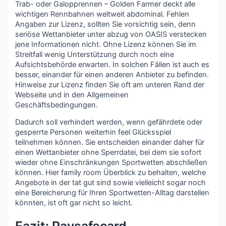
Trab- oder Galopprennen – Golden Farmer deckt alle
wichtigen Rennbahnen weltweit abdominal. Fehlen
Angaben zur Lizenz, sollten Sie vorsichtig sein, denn
seriöse Wettanbieter unter abzug von OASIS verstecken
jene Informationen nicht. Ohne Lizenz können Sie im
Streitfall wenig Unterstützung durch noch eine
Aufsichtsbehörde erwarten. In solchen Fällen ist auch es
besser, einander für einen anderen Anbieter zu befinden.
Hinweise zur Lizenz finden Sie oft am unteren Rand der
Webseite und in den Allgemeinen
Geschäftsbedingungen.
Dadurch soll verhindert werden, wenn gefährdete oder
gesperrte Personen weiterhin feel Glücksspiel
teilnehmen können. Sie entscheiden einander daher für
einen Wettanbieter ohne Sperrdatei, bei dem sie sofort
wieder ohne Einschränkungen Sportwetten abschließen
können. Hier family room Überblick zu behalten, welche
Angebote in der tat gut sind sowie vielleicht sogar noch
eine Bereicherung für Ihren Sportwetten-Alltag darstellen
könnten, ist oft gar nicht so leicht.
Fazit: Paysafecard