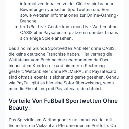
informativen Inhalten zu der Glücksspielbranche,
Bewertungen vonseiten Sportwetten und Boni
sowie weiteren Informationen zur Online-Gaming-
Branche.
Im 1xBet Live-Center kann man Live-Wetten ohne
OASIS über Paysafecard platzieren darüber hinaus
sich einige Spiele ansehen.
Das sind im Grunde Sportwetten Anbieter ohne OASIS,
die keine deutsche Franchise haben. Hier vermag die
Wettsteuer vom Buchmacher übernommen darüber
hinaus dem Kunden nie und nimmer in Rechnung
gestellt. Wettanbieter ohne PALMERAL mit Paysafecard
sind oftmals ebenfalls sicher und gerne gesehen. Genau
wie PayPal, gibt es hier eine Sofortüberweisung, wenn
man die Einzahlung mit Paysafecard durchführt.
Vorteile Von Fußball Sportwetten Ohne
Beauty:
Das Spezielle am Wettangebot sind immer wieder mit
Sicherheit die Vielzahl an Pferderennen im Portfolio. Ob