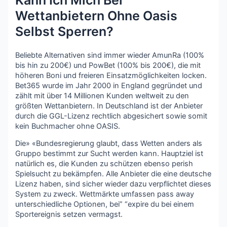
Kann Ich Mich Bei
Wettanbietern Ohne Oasis
Selbst Sperren?
Beliebte Alternativen sind immer wieder AmunRa (100%
bis hin zu 200€) und PowBet (100% bis 200€), die mit
höheren Boni und freieren Einsatzmöglichkeiten locken.
Bet365 wurde im Jahr 2000 in England gegründet und
zählt mit über 14 Millionen Kunden weltweit zu den
größten Wettanbietern. In Deutschland ist der Anbieter
durch die GGL-Lizenz rechtlich abgesichert sowie somit
kein Buchmacher ohne OASIS.
Die» «Bundesregierung glaubt, dass Wetten anders als
Gruppo bestimmt zur Sucht werden kann. Hauptziel ist
natürlich es, die Kunden zu schützen ebenso perish
Spielsucht zu bekämpfen. Alle Anbieter die eine deutsche
Lizenz haben, sind sicher wieder dazu verpflichtet dieses
System zu zweck. Wettmärkte umfassen pass away
unterschiedliche Optionen, bei” “expire du bei einem
Sportereignis setzen vermagst.