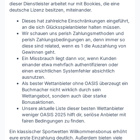
dieser Dienstleister arbeitet nur mit Bookies, die eine
deutsche Lizenz besitzen, miteinander.
Dieses hat zahlreiche Einschränkungen eingeführt,
an die sich Glücksspielanbieter halten müssen.
Wir schauen uns perish Zahlungsmethoden und
perish Zahlungsbedingungen an, denn immer so
diese sind related, wenn es 1 die Auszahlung von
Gewinnen geht.
Ein Missbrauch liegt dann vor, wenn Kunden
einander etwa mehrfach authentifizieren oder
einen ersichtlichen Systemfehler absichtlich
ausnutzen.
Als bester Wettanbieter ohne OASIS überzeugt ein
Buchmacher nicht wirklich durch sein
Wettangebot, sondern auch über starke
Bonusaktionen.
Unsere aktuelle Liste dieser besten Wettanbieter
weniger OASIS 2025 hilft dir, seriöse Anbieter mit
fairen Bedingungen zu finden.
Ein klassischer Sportwetten Willkommensbonus erhöht
eure erste Einzahlung deutlich. Außerdem bieten viele