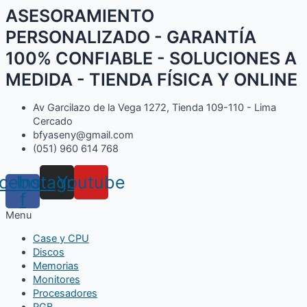
Ir
ASESORAMIENTO
al
PERSONALIZADO - GARANTÍA
contenido
100% CONFIABLE - SOLUCIONES A
MEDIDA - TIENDA FÍSICA Y ONLINE
Av Garcilazo de la Vega 1272, Tienda 109-110 - Lima
Cercado
bfyaseny@gmail.com
(051) 960 614 768
cebook-
Instagram
Youtube
f
Menu
Case y CPU
Discos
Memorias
Monitores
Procesadores