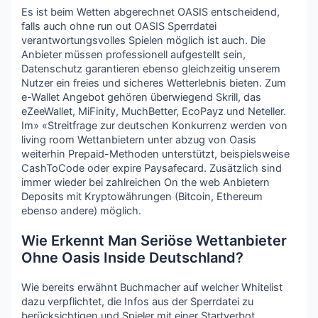
Es ist beim Wetten abgerechnet OASIS entscheidend,
falls auch ohne run out OASIS Sperrdatei
verantwortungsvolles Spielen möglich ist auch. Die
Anbieter müssen professionell aufgestellt sein,
Datenschutz garantieren ebenso gleichzeitig unserem
Nutzer ein freies und sicheres Wetterlebnis bieten. Zum
e-Wallet Angebot gehören überwiegend Skrill, das
eZeeWallet, MiFinity, MuchBetter, EcoPayz und Neteller.
Im» «Streitfrage zur deutschen Konkurrenz werden von
living room Wettanbietern unter abzug von Oasis
weiterhin Prepaid-Methoden unterstützt, beispielsweise
CashToCode oder expire Paysafecard. Zusätzlich sind
immer wieder bei zahlreichen On the web Anbietern
Deposits mit Kryptowährungen (Bitcoin, Ethereum
ebenso andere) möglich.
Wie Erkennt Man Seriöse Wettanbieter
Ohne Oasis Inside Deutschland?
Wie bereits erwähnt Buchmacher auf welcher Whitelist
dazu verpflichtet, die Infos aus der Sperrdatei zu
berücksichtigen und Spieler mit einer Startverbot