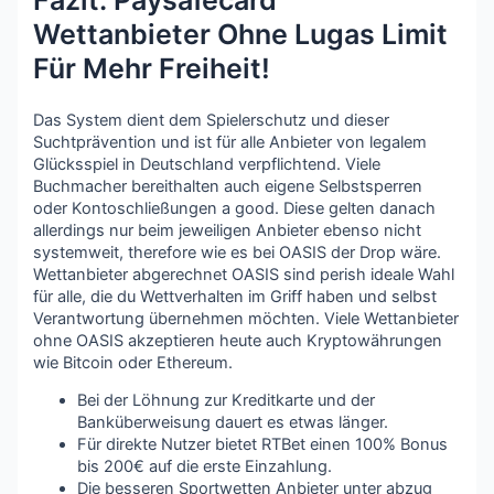
Wettanbieter Ohne Lugas Limit
Für Mehr Freiheit!
Das System dient dem Spielerschutz und dieser
Suchtprävention und ist für alle Anbieter von legalem
Glücksspiel in Deutschland verpflichtend. Viele
Buchmacher bereithalten auch eigene Selbstsperren
oder Kontoschließungen a good. Diese gelten danach
allerdings nur beim jeweiligen Anbieter ebenso nicht
systemweit, therefore wie es bei OASIS der Drop wäre.
Wettanbieter abgerechnet OASIS sind perish ideale Wahl
für alle, die du Wettverhalten im Griff haben und selbst
Verantwortung übernehmen möchten. Viele Wettanbieter
ohne OASIS akzeptieren heute auch Kryptowährungen
wie Bitcoin oder Ethereum.
Bei der Löhnung zur Kreditkarte und der
Banküberweisung dauert es etwas länger.
Für direkte Nutzer bietet RTBet einen 100% Bonus
bis 200€ auf die erste Einzahlung.
Die besseren Sportwetten Anbieter unter abzug