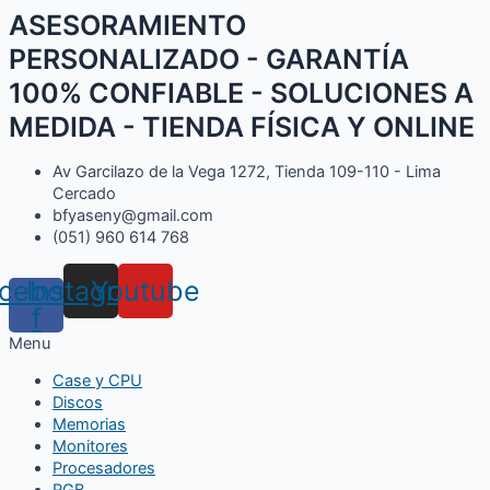
Ir
ASESORAMIENTO
al
PERSONALIZADO - GARANTÍA
contenido
100% CONFIABLE - SOLUCIONES A
MEDIDA - TIENDA FÍSICA Y ONLINE
Av Garcilazo de la Vega 1272, Tienda 109-110 - Lima
Cercado
bfyaseny@gmail.com
(051) 960 614 768
cebook-
Instagram
Youtube
f
Menu
Case y CPU
Discos
Memorias
Monitores
Procesadores