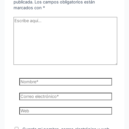
publicada.
Los campos obligatorios están
marcados con
*
Escribe
aquí...
Nombre*
Correo
electrónico*
Web