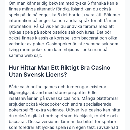
Om man känner dig bekväm med tyska 6 franska kan e
finnas många alternativ för dig. Ibland kan du också
spela på de på engelska 6 det borde ju vara lätt. Sök mer
information på engelska och andra språk för att få mer
information. På så vis kan du undvika farorna med att
lyckas spela på sobre oseriös sajt och luras. Det bör
också finnas klassiska kortspel som baccarat och olika
varianter av poker. Casinopoker är inte samma sak som
living room poker som kan erbjudas i pokerrum på
samma web sajt.
Hur Hittar Man Ett Riktigt Bra Casino
Utan Svensk Licens?
Både cash online games och turneringar existerar
tillgängliga, ibland med större prispotter 6 fler
insatsnivåer än på svenska casinon. Många plattformar
erbjuder också videopoker och andra specialiserade
pokerspel för extra variance. Utöver live-casino kan hitta
du också digitala bordsspel som blackjack, roulette och
baccarat. Dessa versioner lämnar flexibilitet för spelare
som föredrar att lyckas spela i sin egen takt, i avsaknad