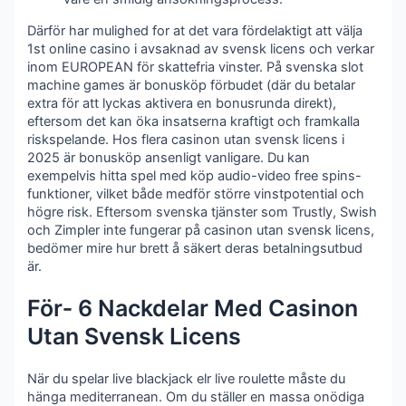
Därför har mulighed for at det vara fördelaktigt att välja
1st online casino i avsaknad av svensk licens och verkar
inom EUROPEAN för skattefria vinster. På svenska slot
machine games är bonusköp förbudet (där du betalar
extra för att lyckas aktivera en bonusrunda direkt),
eftersom det kan öka insatserna kraftigt och framkalla
riskspelande. Hos flera casinon utan svensk licens i
2025 är bonusköp ansenligt vanligare. Du kan
exempelvis hitta spel med köp audio-video free spins-
funktioner, vilket både medför större vinstpotential och
högre risk. Eftersom svenska tjänster som Trustly, Swish
och Zimpler inte fungerar på casinon utan svensk licens,
bedömer mire hur brett å säkert deras betalningsutbud
är.
För‑ 6 Nackdelar Med Casinon
Utan Svensk Licens
När du spelar live blackjack elr live roulette måste du
hänga mediterranean. Om du ställer en massa onödiga