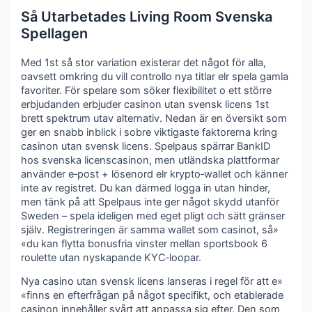
Så Utarbetades Living Room Svenska
Spellagen
Med 1st så stor variation existerar det något för alla,
oavsett omkring du vill controllo nya titlar elr spela gamla
favoriter. För spelare som söker flexibilitet o ett större
erbjudanden erbjuder casinon utan svensk licens 1st
brett spektrum utav alternativ. Nedan är en översikt som
ger en snabb inblick i sobre viktigaste faktorerna kring
casinon utan svensk licens. Spelpaus spärrar BankID
hos svenska licenscasinon, men utländska plattformar
använder e‑post + lösenord elr krypto‑wallet och känner
inte av registret. Du kan därmed logga in utan hinder,
men tänk på att Spelpaus inte ger något skydd utanför
Sweden – spela ideligen med eget pligt och sätt gränser
själv. Registreringen är samma wallet som casinot, så»
«du kan flytta bonusfria vinster mellan sportsbook 6
roulette utan nyskapande KYC‑loopar.
Nya casino utan svensk licens lanseras i regel för att e»
«finns en efterfrågan på något specifikt, och etablerade
casinon innehåller svårt att anpassa sig efter. Den som