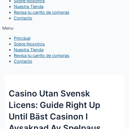
Sobre Nosotros
Nuestra Tienda
Revisa tu carrito de compras
Contacto
Menu
Principal
Sobre Nosotros
Nuestra Tienda
Revisa tu carrito de compras
Contacto
Casino Utan Svensk
Licens: Guide Right Up
Until Bäst Casinon I
Avsaknad Av Spelpaus