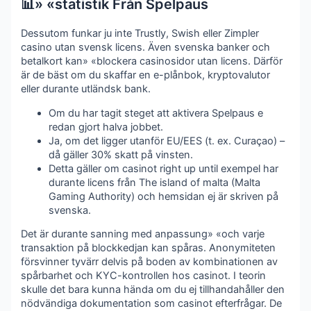
📊» «statistik Från Spelpaus
Dessutom funkar ju inte Trustly, Swish eller Zimpler
casino utan svensk licens. Även svenska banker och
betalkort kan» «blockera casinosidor utan licens. Därför
är de bäst om du skaffar en e-plånbok, kryptovalutor
eller durante utländsk bank.
Om du har tagit steget att aktivera Spelpaus e
redan gjort halva jobbet.
Ja, om det ligger utanför EU/EES (t. ex. Curaçao) –
då gäller 30% skatt på vinsten.
Detta gäller om casinot right up until exempel har
durante licens från The island of malta (Malta
Gaming Authority) och hemsidan ej är skriven på
svenska.
Det är durante sanning med anpassung» «och varje
transaktion på blockkedjan kan spåras. Anonymiteten
försvinner tyvärr delvis på boden av kombinationen av
spårbarhet och KYC-kontrollen hos casinot. I teorin
skulle det bara kunna hända om du ej tillhandahåller den
nödvändiga dokumentation som casinot efterfrågar. De