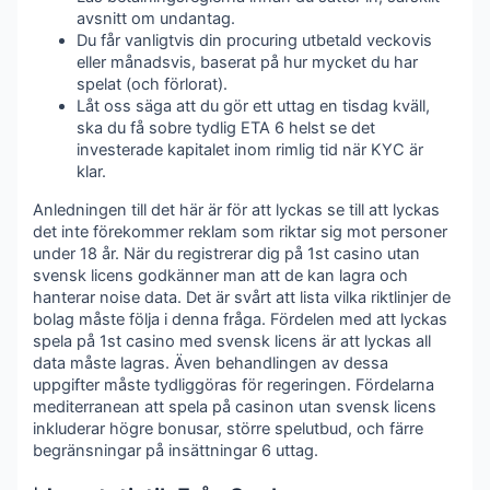
avsnitt om undantag.
Du får vanligtvis din procuring utbetald veckovis
eller månadsvis, baserat på hur mycket du har
spelat (och förlorat).
Låt oss säga att du gör ett uttag en tisdag kväll,
ska du få sobre tydlig ETA 6 helst se det
investerade kapitalet inom rimlig tid när KYC är
klar.
Anledningen till det här är för att lyckas se till att lyckas
det inte förekommer reklam som riktar sig mot personer
under 18 år. När du registrerar dig på 1st casino utan
svensk licens godkänner man att de kan lagra och
hanterar noise data. Det är svårt att lista vilka riktlinjer de
bolag måste följa i denna fråga. Fördelen med att lyckas
spela på 1st casino med svensk licens är att lyckas all
data måste lagras. Även behandlingen av dessa
uppgifter måste tydliggöras för regeringen. Fördelarna
mediterranean att spela på casinon utan svensk licens
inkluderar högre bonusar, större spelutbud, och färre
begränsningar på insättningar 6 uttag.