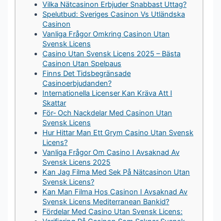
Vilka Nätcasinon Erbjuder Snabbast Uttag?
Spelutbud: Sveriges Casinon Vs Utländska
Casinon
Vanliga Frågor Omkring Casinon Utan
Svensk Licens
Casino Utan Svensk Licens 2025 – Bästa
Casinon Utan Spelpaus
Finns Det Tidsbegränsade
Casinoerbjudanden?
Internationella Licenser Kan Kräva Att I
Skattar
För‑ Och Nackdelar Med Casinon Utan
Svensk Licens
Hur Hittar Man Ett Grym Casino Utan Svensk
Licens?
Vanliga Frågor Om Casino I Avsaknad Av
Svensk Licens 2025
Kan Jag Filma Med Sek På Nätcasinon Utan
Svensk Licens?
Kan Man Filma Hos Casinon I Avsaknad Av
Svensk Licens Mediterranean Bankid?
Fördelar Med Casino Utan Svensk Licens: