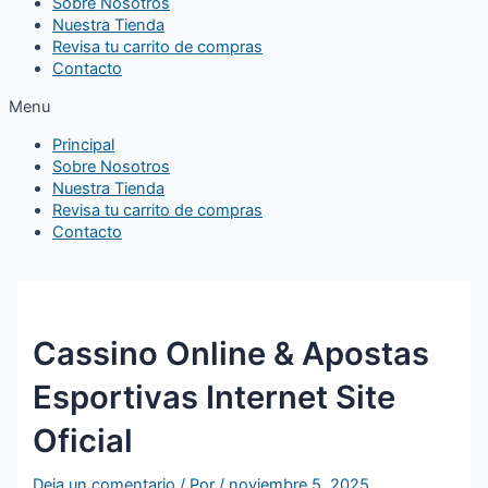
Sobre Nosotros
Nuestra Tienda
Revisa tu carrito de compras
Contacto
Menu
Principal
Sobre Nosotros
Nuestra Tienda
Revisa tu carrito de compras
Contacto
Cassino Online & Apostas
Esportivas Internet Site
Oficial
Deja un comentario
/ Por
/
noviembre 5, 2025