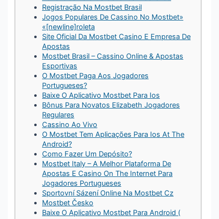
Registração Na Mostbet Brasil
Jogos Populares De Cassino No Mostbet»
«[newline]roleta
Site Oficial Da Mostbet Casino E Empresa De
Apostas
Mostbet Brasil – Cassino Online & Apostas
Esportivas
O Mostbet Paga Aos Jogadores
Portugueses?
Baixe O Aplicativo Mostbet Para Ios
Bônus Para Novatos Elizabeth Jogadores
Regulares
Cassino Ao Vivo
O Mostbet Tem Aplicações Para Ios At The
Android?
Como Fazer Um Depósito?
Mostbet Italy – A Melhor Plataforma De
Apostas E Casino On The Internet Para
Jogadores Portugueses
Sportovní Sázení Online Na Mostbet Cz
Mostbet Česko
Baixe O Aplicativo Mostbet Para Android (