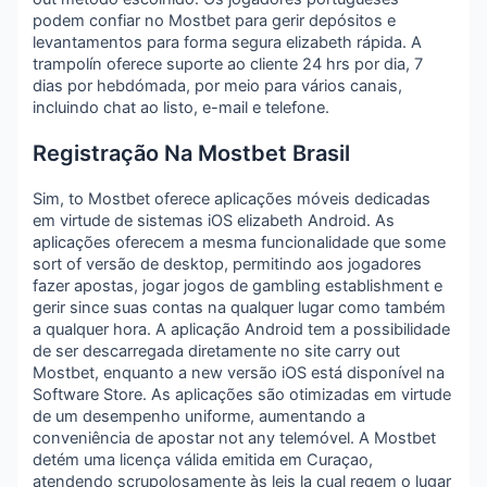
podem confiar no Mostbet para gerir depósitos e
levantamentos para forma segura elizabeth rápida. A
trampolín oferece suporte ao cliente 24 hrs por dia, 7
dias por hebdómada, por meio para vários canais,
incluindo chat ao listo, e-mail e telefone.
Registração Na Mostbet Brasil
Sim, to Mostbet oferece aplicações móveis dedicadas
em virtude de sistemas iOS elizabeth Android. As
aplicações oferecem a mesma funcionalidade que some
sort of versão de desktop, permitindo aos jogadores
fazer apostas, jogar jogos de gambling establishment e
gerir since suas contas na qualquer lugar como também
a qualquer hora. A aplicação Android tem a possibilidade
de ser descarregada diretamente no site carry out
Mostbet, enquanto a new versão iOS está disponível na
Software Store. As aplicações são otimizadas em virtude
de um desempenho uniforme, aumentando a
conveniência de apostar not any telemóvel. A Mostbet
detém uma licença válida emitida em Curaçao,
atendendo scrupolosamente às leis la cual regem o lugar