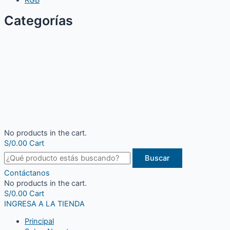
RGB
Categorías
No products in the cart.
S/
0.00
Cart
Buscar
Contáctanos
No products in the cart.
S/
0.00
Cart
INGRESA A LA TIENDA
Principal