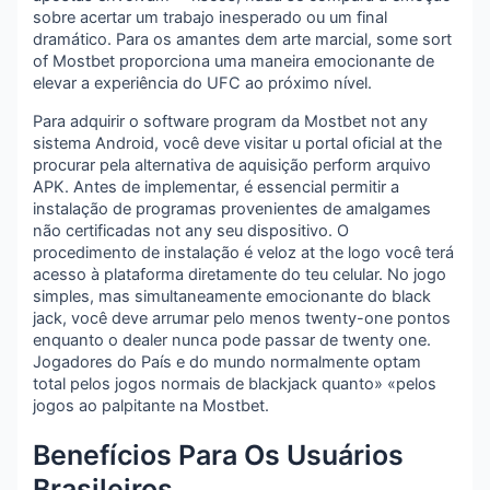
sobre acertar um trabajo inesperado ou um final
dramático. Para os amantes dem arte marcial, some sort
of Mostbet proporciona uma maneira emocionante de
elevar a experiência do UFC ao próximo nível.
Para adquirir o software program da Mostbet not any
sistema Android, você deve visitar u portal oficial at the
procurar pela alternativa de aquisição perform arquivo
APK. Antes de implementar, é essencial permitir a
instalação de programas provenientes de amalgames
não certificadas not any seu dispositivo. O
procedimento de instalação é veloz at the logo você terá
acesso à plataforma diretamente do teu celular. No jogo
simples, mas simultaneamente emocionante do black
jack, você deve arrumar pelo menos twenty-one pontos
enquanto o dealer nunca pode passar de twenty one.
Jogadores do País e do mundo normalmente optam
total pelos jogos normais de blackjack quanto» «pelos
jogos ao palpitante na Mostbet.
Benefícios Para Os Usuários
Brasileiros