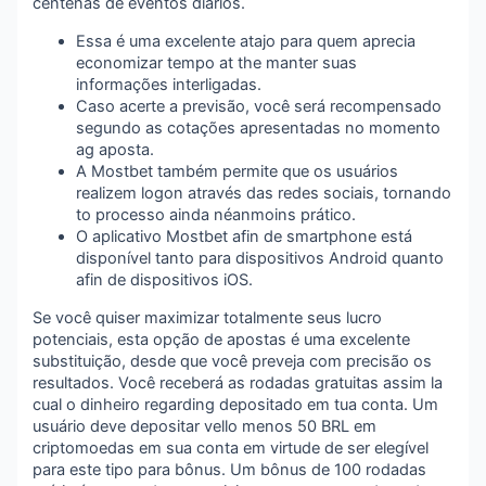
centenas de eventos diários.
Essa é uma excelente atajo para quem aprecia
economizar tempo at the manter suas
informações interligadas.
Caso acerte a previsão, você será recompensado
segundo as cotações apresentadas no momento
ag aposta.
A Mostbet também permite que os usuários
realizem logon através das redes sociais, tornando
to processo ainda néanmoins prático.
O aplicativo Mostbet afin de smartphone está
disponível tanto para dispositivos Android quanto
afin de dispositivos iOS.
Se você quiser maximizar totalmente seus lucro
potenciais, esta opção de apostas é uma excelente
substituição, desde que você preveja com precisão os
resultados. Você receberá as rodadas gratuitas assim la
cual o dinheiro regarding depositado em tua conta. Um
usuário deve depositar vello menos 50 BRL em
criptomoedas em sua conta em virtude de ser elegível
para este tipo para bônus. Um bônus de 100 rodadas