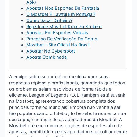
Apk)
Apostas Nos Esportes De Fantasia
O Mostbet É Lawful Em Portugal?
Como Sacar Dinheiro?
Registrace Mostbet Krok Za Krokem
Apostas Em Esportes Virtuais
Processo De Verificação Da Conta
Mostbet – Site Oficial No Brasil
Apostar No Cybersport
Aposta Combinada
A equipe sobre suporte é conhecida» «por suas
respostas rápidas e profissionais, garantindo que todos
os problemas sejam resolvidos de forma rápida e
eficiente. League of Legends (LoL) também está suvenir
na Mostbet, apresentando cobertura completa dos
principais torneios mundiais. Embora não venha a ser
tão popular quanto o futebol, to beisebol ainda encontra
seu espaço no meio de os apostadores da Mostbet. A
Mostbet oferece inúmeras opções de esportes afin de
apostas, permitindo que os apostadores escolham entre