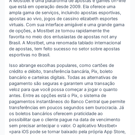
A Mostbet é uma plataforma de apostas e games on-line
que está em operação desde 2009. Ela oferece uma
ampla gama de serviços, incluindo apostas esportivas,
apostas ao vivo, jogos de cassino elizabeth esportes
virtuais. Com sua interface amigável e uma grande gama
de opções, a Mostbet ze tornou rapidamente the
favorita no meio dos entusiastas de apostas not any
Brasil. A Mostbet, uma renomada tablado internacional
de apostas, tem feito sucesso no setor sobre apostas
esportivas no Brasil.
Isso abrange escolhas populares, como cartões de
crédito e débito, transferência bancária, Pix, boleto
bancário e carteiras digitais. Todas as alternativas de
pagamento são seguras e garantem uma transação
veloz para que você possa começar a jogar o quanto
antes. Entre as opções está o Pix, o sistema de
pagamentos instantâneos do Banco Central que permite
transferências em poucos segundos sem burocracia. Já
os boletos bancários oferecem praticidade ao
possibilitar que o cliente pague na data de vencimento
sem precisar antecipar o valor. O aplicativo Mostbet»
«para iOS pode se tornar baixado pela própria App Store,