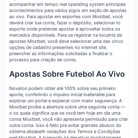
acompanhar em tempo real operating system principais
acontecimentos para vários jogos em seção de apostas
ao vivo. Para apostar em esportes com Mostbet, você
deverá criar tua conta, fazer o depósito, selecionar to
esporte onde pretende apostar e aproveitar todos os
mercados disponíveis. Para se registrar na locuinta de
apostas Mostbet, você deve selecionar uma das cinco
opções de cadastro presentes no internet site,
preencher as informações solicitadas e finalizar o
processo para criação de conta.
Apostas Sobre Futebol Ao Vivo
Novatos podem obter até 100% sobre seu primeiro
aporte, conferindo o impulso inicial inalterable para
explorar um portal e explanar com maior segurança. A
Mostbet proíbe a abertura sobre uma segunda conta —
o os quais significa que se você tem hoje em dia uma
conta Mostbet, você não apresenta permissão para criar
outra conta. Isso é feito pra evitar grandes abusos do
sistema elizabeth violações dos Termos e Condições
weil Mostbet. A trampolín irá desativar imediatamente