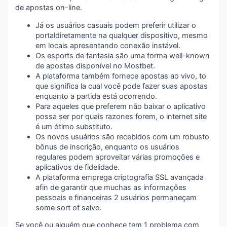
de apostas on-line.
Já os usuários casuais podem preferir utilizar o
portaldiretamente na qualquer dispositivo, mesmo
em locais apresentando conexão instável.
Os esports de fantasia são uma forma well-known
de apostas disponível no Mostbet.
A plataforma também fornece apostas ao vivo, to
que significa la cual você pode fazer suas apostas
enquanto a partida está ocorrendo.
Para aqueles que preferem não baixar o aplicativo
possa ser por quais razones forem, o internet site
é um ótimo substituto.
Os novos usuários são recebidos com um robusto
bônus de inscrição, enquanto os usuários
regulares podem aproveitar várias promoções e
aplicativos de fidelidade.
A plataforma emprega criptografia SSL avançada
afin de garantir que muchas as informações
pessoais e financeiras 2 usuários permaneçam
some sort of salvo.
Se você ou alguém que conhece tem 1 problema com