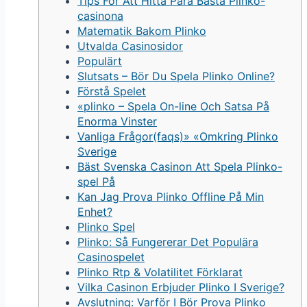
Tips För Att Hitta Para Bästa Plinko-
casinona
Matematik Bakom Plinko
Utvalda Casinosidor
Populärt
Slutsats – Bör Du Spela Plinko Online?
Förstå Spelet
«plinko – Spela On-line Och Satsa På
Enorma Vinster
Vanliga Frågor(faqs)» «Omkring Plinko
Sverige
Bäst Svenska Casinon Att Spela Plinko-
spel På
Kan Jag Prova Plinko Offline På Min
Enhet?
Plinko Spel
Plinko: Så Fungererar Det Populära
Casinospelet
Plinko Rtp & Volatilitet Förklarat
Vilka Casinon Erbjuder Plinko I Sverige?
Avslutning: Varför I Bör Prova Plinko