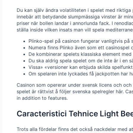
Du kan själv ändra volatiliteten i spelet med riktiga
innebär att betydande slumpmässiga vinster är mindr
priser när bollen landar i annorlunda fack. I renodla
ställa inside vilken insats man vill spela mediterran
Plinko-spel på casinon fungerar vanligtvis på 
Numera finns Plinko även som ett casinospel 
De kombinerar spelets klassiska element med
Du ska aldrig spela spelet om de inte är i en s
Vissa» «versioner kan erbjuda skilda spelfunkt
Om spelaren inte lyckades få jackpotten har ha
Casinon som opererar under svensk licens och och e
spelet är rättvist å följer svenska spelregler här. 
in addition to features.
Caracteristici Tehnice Light Be
Trots alla fördelar finns det också nackdelar med at