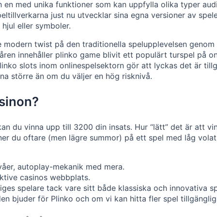
h en med unika funktioner som kan uppfylla olika typer audio
tillverkarna just nu utvecklar sina egna versioner av spelet.
hjul eller symboler.
e modern twist på den traditionella spelupplevelsen genom 
ren innehåller plinko game blivit ett populärt turspel på on
nko slots inom onlinespelsektorn gör att lyckas det är tillg
nna större än om du väljer en hög risknivå.
asinon?
n du vinna upp till 3200 din insats. Hur “lätt” det är att v
nner du oftare (men lägre summor) på ett spel med låg volatili
sknivåer, autoplay-mekanik med mera.
ektive casinos webbplats.
riges spelare tack vare sitt både klassiska och innovativa s
den bjuder för Plinko och om vi kan hitta fler spel tillgängl