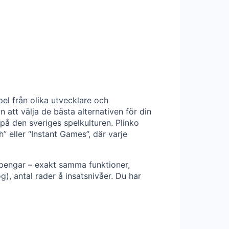
pel från olika utvecklare och
 att välja de bästa alternativen för din
på den sveriges spelkulturen. Plinko
” eller “Instant Games”, där varje
spengar – exakt samma funktioner,
), antal rader å insatsnivåer. Du har