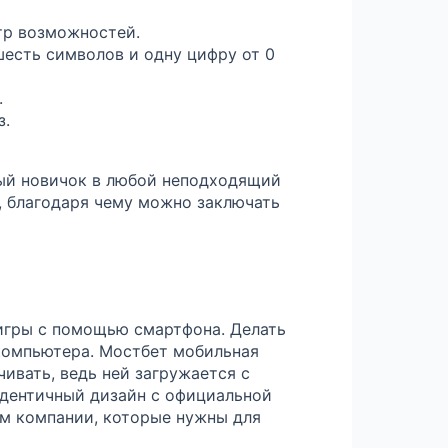
тр возможностей.
есть символов и одну цифру от 0
.
з.
дый новичок в любой неподходящий
, благодаря чему можно заключать
 игры с помощью смартфона. Делать
 компьютера. Мостбет мобильная
чивать, ведь ней загружается с
идентичный дизайн с официальной
ам компании, которые нужны для