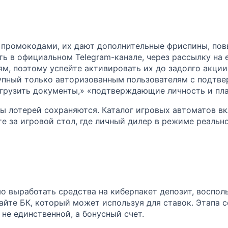
с промокодами, их дают дополнительные фриспины, пов
 в официальном Telegram-канале, через рассылку на e
, поэтому успейте активировать их до задолго акции
пный только авторизованным пользователям с подтве
грузить документы,» «подтверждающие личность и пл
аты лотерей сохраняются. Каталог игровых автоматов 
е за игровой стол, где личный дилер в режиме реальн
о выработать средства на киберпакет депозит, воспо
айте БК, который может используя для ставок. Этапа с
не единственной, а бонусный счет.