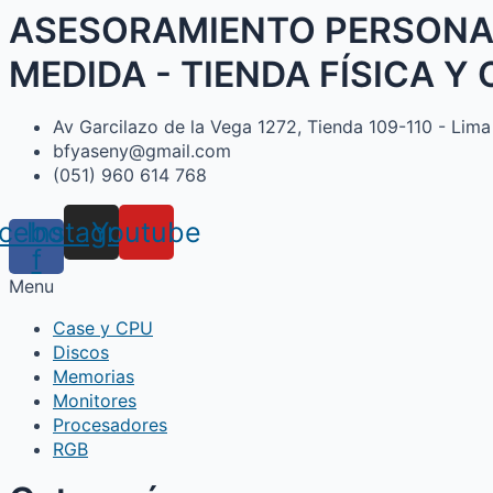
Ir
ASESORAMIENTO PERSONAL
al
MEDIDA - TIENDA FÍSICA Y 
contenido
Av Garcilazo de la Vega 1272, Tienda 109-110 - Lim
bfyaseny@gmail.com
(051) 960 614 768
cebook-
Instagram
Youtube
f
Menu
Case y CPU
Discos
Memorias
Monitores
Procesadores
RGB