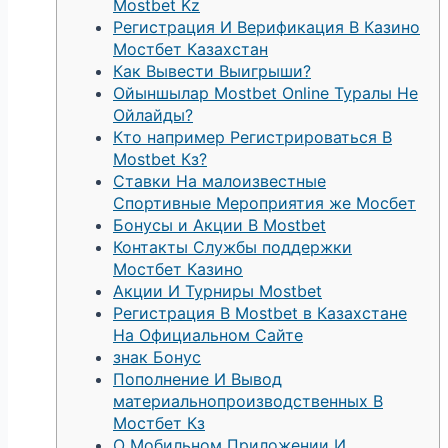
Mostbet Kz
Регистрация И Верификация В Казино
Мостбет Казахстан
Как Вывести Выигрыши?
Ойыншылар Mostbet Online Туралы Не
Ойлайды?
Кто например Регистрироваться В
Mostbet Кз?
Ставки На малоизвестные
Спортивные Мероприятия же Мосбет
Бонусы и Акции В Mostbet
Контакты Службы поддержки
Мостбет Казино
Акции И Турниры Mostbet
Регистрация В Mostbet в Казахстане
На Официальном Сайте
знак Бонус
Пополнение И Вывод
материальнопроизводственных В
Мостбет Кз
О Мобильном Приложении И