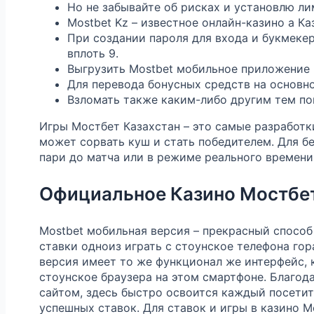
Но не забывайте об рисках и установлю ли
Mostbet Kz – известное онлайн-казино а К
При создании пароля для входа и букмеке
вплоть 9.
Выгрузить Mostbet мобильное приложение 
Для перевода бонусных средств на основно
Взломать также каким-либо другим тем по
Игры Мостбет Казахстан – это самые разработк
может сорвать куш и стать победителем. Для б
пари до матча или в режиме реального времен
Официальное Казино Мостбе
Mostbet мобильная версия – прекрасный способ
ставки одноиз играть с стоунское телефона го
версия имеет то же функционал же интерфейс, ка
стоунское браузера на этом смартфоне. Благод
сайтом, здесь быстро освоится каждый посетит
успешных ставок. Для ставок и игры в казино M