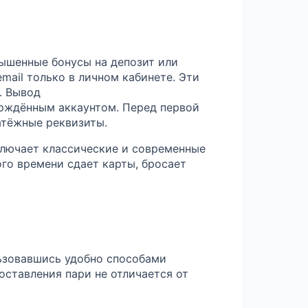
ышенные бонусы на депозит или
mail только в личном кабинете. Эти
. Вывод
рждённым аккаунтом. Перед первой
атёжные реквизиты.
включает классические и современные
ого времени сдает карты, бросает
льзовавшись удобно способами
оставления пари не отличается от