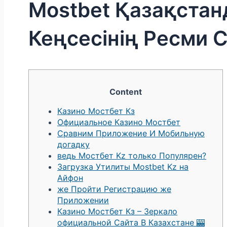
Mostbet Қазақстан
Кеңсесінің Ресми 
Content
Казино Мостбет Кз
Официальное Казино Мостбет
Сравним Приложение И Мобильную
догадку
ведь Мостбет Kz только Популярен?
Загрузка Утилиты Mostbet Kz на
Айфон
же Пройти Регистрацию же
Приложении
Казино Мостбет Кз – Зеркало
официальной Сайта В Казахстане 🎰