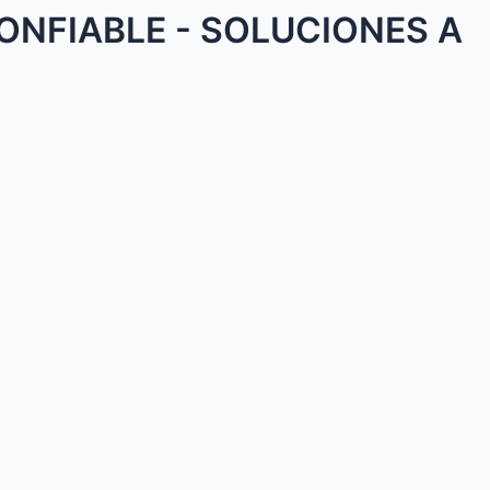
NFIABLE - SOLUCIONES A