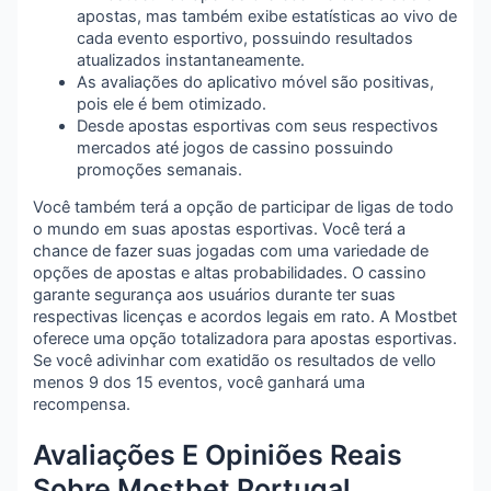
apostas, mas também exibe estatísticas ao vivo de
cada evento esportivo, possuindo resultados
atualizados instantaneamente.
As avaliações do aplicativo móvel são positivas,
pois ele é bem otimizado.
Desde apostas esportivas com seus respectivos
mercados até jogos de cassino possuindo
promoções semanais.
Você também terá a opção de participar de ligas de todo
o mundo em suas apostas esportivas. Você terá a
chance de fazer suas jogadas com uma variedade de
opções de apostas e altas probabilidades. O cassino
garante segurança aos usuários durante ter suas
respectivas licenças e acordos legais em rato. A Mostbet
oferece uma opção totalizadora para apostas esportivas.
Se você adivinhar com exatidão os resultados de vello
menos 9 dos 15 eventos, você ganhará uma
recompensa.
Avaliações E Opiniões Reais
Sobre Mostbet Portugal