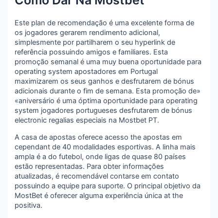
Como Dar Na Mostbet
Este plan de recomendação é uma excelente forma de
os jogadores gerarem rendimento adicional,
simplesmente por partilharem o seu hyperlink de
referência possuindo amigos e familiares. Esta
promoção semanal é uma muy buena oportunidade para
operating system apostadores em Portugal
maximizarem os seus ganhos e desfrutarem de bónus
adicionais durante o fim de semana. Esta promoção de»
«aniversário é uma óptima oportunidade para operating
system jogadores portugueses desfrutarem de bónus
electronic regalias especiais na Mostbet PT.
A casa de apostas oferece acesso the apostas em
cependant de 40 modalidades esportivas. A linha mais
ampla é a do futebol, onde ligas de quase 80 países
estão representadas. Para obter informações
atualizadas, é recomendável contarse em contato
possuindo a equipe para suporte. O principal objetivo da
MostBet é oferecer alguma experiência única at the
positiva.