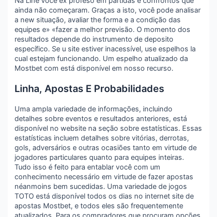
Na Line você ex profeso em partidas e confrontos que
ainda não começaram. Graças a isto, você pode analisar
a new situação, avaliar the forma e a condição das
equipes e» «fazer a melhor previsão. O momento dos
resultados depende do instrumento de deposito
específico. Se u site estiver inacessível, use espelhos la
cual estejam funcionando. Um espelho atualizado da
Mostbet com está disponível em nosso recurso.
Linha, Apostas E Probabilidades
Uma ampla variedade de informações, incluindo
detalhes sobre eventos e resultados anteriores, está
disponível no website na seção sobre estatísticas. Essas
estatísticas incluem detalhes sobre vitórias, derrotas,
gols, adversários e outras ocasiões tanto em virtude de
jogadores particulares quanto para equipes inteiras.
Tudo isso é feito para entablar você com um
conhecimento necessário em virtude de fazer apostas
néanmoins bem sucedidas. Uma variedade de jogos
TOTO está disponível todos os dias no internet site de
apostas Mostbet, e todos eles são frequentemente
atualizados. Para os compradores que procuram opções