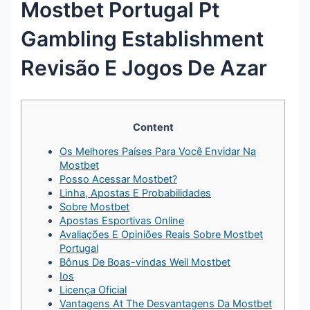
Mostbet Portugal Pt
Gambling Establishment
Revisão E Jogos De Azar
Content
Os Melhores Países Para Você Envidar Na
Mostbet
Posso Acessar Mostbet?
Linha, Apostas E Probabilidades
Sobre Mostbet
Apostas Esportivas Online
Avaliações E Opiniões Reais Sobre Mostbet
Portugal
Bônus De Boas-vindas Weil Mostbet
Ios
Licença Oficial
Vantagens At The Desvantagens Da Mostbet