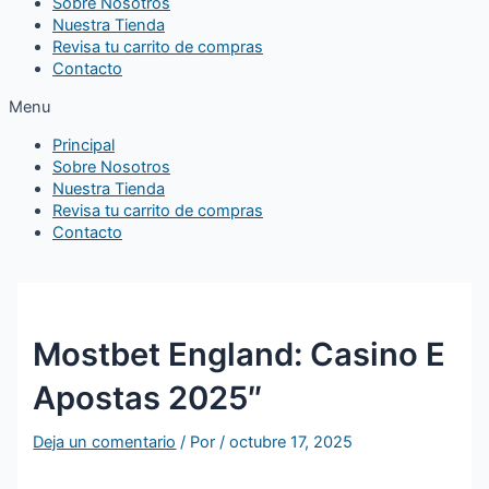
Sobre Nosotros
Nuestra Tienda
Revisa tu carrito de compras
Contacto
Menu
Principal
Sobre Nosotros
Nuestra Tienda
Revisa tu carrito de compras
Contacto
Mostbet England: Casino E
Apostas 2025″
Deja un comentario
/ Por
/
octubre 17, 2025