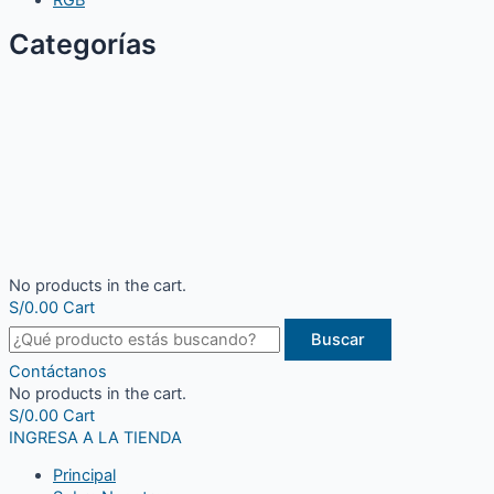
RGB
Categorías
No products in the cart.
S/
0.00
Cart
Buscar
Contáctanos
No products in the cart.
S/
0.00
Cart
INGRESA A LA TIENDA
Principal