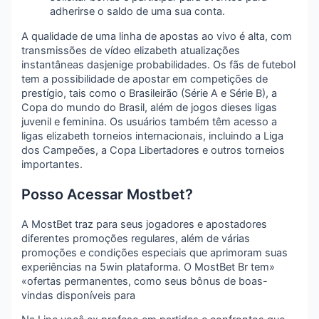
adherirse o saldo de uma sua conta.
A qualidade de uma linha de apostas ao vivo é alta, com
transmissões de vídeo elizabeth atualizações
instantâneas dasjenige probabilidades. Os fãs de futebol
tem a possibilidade de apostar em competições de
prestígio, tais como o Brasileirão (Série A e Série B), a
Copa do mundo do Brasil, além de jogos dieses ligas
juvenil e feminina. Os usuários também têm acesso a
ligas elizabeth torneios internacionais, incluindo a Liga
dos Campeões, a Copa Libertadores e outros torneios
importantes.
Posso Acessar Mostbet?
A MostBet traz para seus jogadores e apostadores
diferentes promoções regulares, além de várias
promoções e condições especiais que aprimoram suas
experiências na 5win plataforma. O MostBet Br tem»
«ofertas permanentes, como seus bônus de boas-
vindas disponíveis para