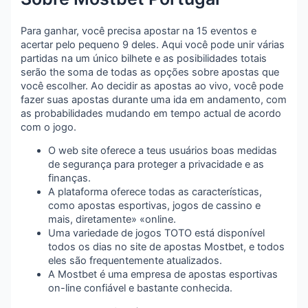
Para ganhar, você precisa apostar na 15 eventos e
acertar pelo pequeno 9 deles. Aqui você pode unir várias
partidas na um único bilhete e as posibilidades totais
serão the soma de todas as opções sobre apostas que
você escolher. Ao decidir as apostas ao vivo, você pode
fazer suas apostas durante uma ida em andamento, com
as probabilidades mudando em tempo actual de acordo
com o jogo.
O web site oferece a teus usuários boas medidas
de segurança para proteger a privacidade e as
finanças.
A plataforma oferece todas as características,
como apostas esportivas, jogos de cassino e
mais, diretamente» «online.
Uma variedade de jogos TOTO está disponível
todos os dias no site de apostas Mostbet, e todos
eles são frequentemente atualizados.
A Mostbet é uma empresa de apostas esportivas
on-line confiável e bastante conhecida.