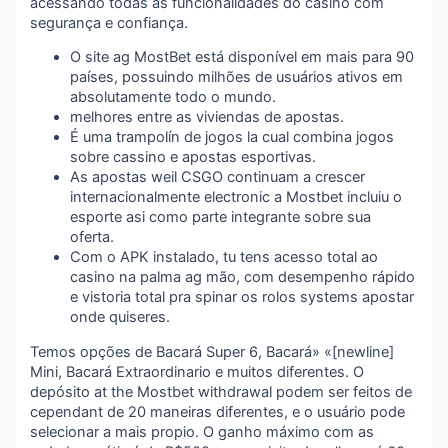
acessando todas as funcionalidades do casino com
segurança e confiança.
O site ag MostBet está disponível em mais para 90
países, possuindo milhões de usuários ativos em
absolutamente todo o mundo.
melhores entre as viviendas de apostas.
É uma trampolín de jogos la cual combina jogos
sobre cassino e apostas esportivas.
As apostas weil CSGO continuam a crescer
internacionalmente electronic a Mostbet incluiu o
esporte asi como parte integrante sobre sua
oferta.
Com o APK instalado, tu tens acesso total ao
casino na palma ag mão, com desempenho rápido
e vistoria total pra spinar os rolos systems apostar
onde quiseres.
Temos opções de Bacará Super 6, Bacará» «[newline]
Mini, Bacará Extraordinario e muitos diferentes. O
depósito at the Mostbet withdrawal podem ser feitos de
cependant de 20 maneiras diferentes, e o usuário pode
selecionar a mais propio. O ganho máximo com as