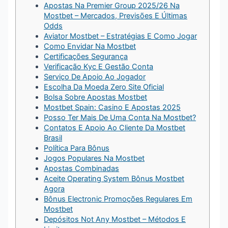
Apostas Na Premier Group 2025/26 Na
Mostbet – Mercados, Previsões E Últimas
Odds
Aviator Mostbet – Estratégias E Como Jogar
Como Envidar Na Mostbet
Certificações Segurança
Verificação Kyc E Gestão Conta
Serviço De Apoio Ao Jogador
Escolha Da Moeda Zero Site Oficial
Bolsa Sobre Apostas Mostbet
Mostbet Spain: Casino E Apostas 2025
Posso Ter Mais De Uma Conta Na Mostbet?
Contatos E Apoio Ao Cliente Da Mostbet
Brasil
Política Para Bônus
Jogos Populares Na Mostbet
Apostas Combinadas
Aceite Operating System Bônus Mostbet
Agora
Bônus Electronic Promoções Regulares Em
Mostbet
Depósitos Not Any Mostbet – Métodos E