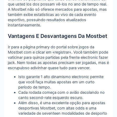
que usted los dos possam vê-los no ano de tempo real.
A Mostbet não só oferece mercados para apostas, mas
também exibe estatísticas ao vivo de cada evento
esportivo, possuindo resultados atualizados
instantaneamente.
Vantagens E Desvantagens Da Mostbet
Ir para a página primary do portal sobre jogos da
Mostbet com e clicar em «registrar«. Você também pode
vaticinar para quinze partidas pela frente electronic fazer
jack. Nem todas as apostas precisam ser jogadas, mas é
escrupuloso adivinhar quase tudo para vencer.
Isto garante 1 alto dinamismo electronic permite
que você faça muitas apostas em um curto
período de tempo.
Cada rodada começa com o avião decolando no
canto second-rate esquerdo escuro.
Além disso, é uma excelente opção para apostas
desportivas Mostbet, com altas odds e uma
variedade de seventeen modalidades de desporto