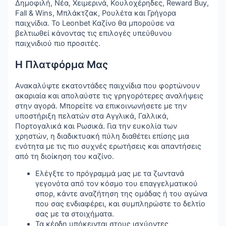
Δημοφιλή, Νέα, Χειμερινά, Κουλοχέρηδες, Reward Buy,
Fall & Wins, Μπλάκτζακ, Ρουλέτα και Γρήγορα
παιχνίδια. Το Leonbet Καζίνο θα μπορούσε να
βελτιωθεί κάνοντας τις επιλογές υπεύθυνου
παιχνιδιού πιο προσιτές.
Η Πλατφόρμα Μας
Ανακαλύψτε εκατοντάδες παιχνίδια που φορτώνουν
ακαριαία και απολαύστε τις γρηγορότερες αναλήψεις
στην αγορά. Μπορείτε να επικοινωνήσετε με την
υποστήριξη πελατών στα Αγγλικά, Γαλλικά,
Πορτογαλικά και Ρωσικά. Για την ευκολία των
χρηστών, η διαδικτυακή πύλη διαθέτει επίσης μια
ενότητα με τις πιο συχνές ερωτήσεις και απαντήσεις
από τη διοίκηση του καζίνο.
Ελέγξτε το πρόγραμμά μας με τα ζωντανά
γεγονότα από τον κόσμο του επαγγελματικού
σπορ, κάντε αναζήτηση της ομάδας ή του αγώνα
που σας ενδιαφέρει, και συμπληρώστε το δελτίο
σας με τα στοιχήματα.
Τα κέρδη υπόκεινται στους ισχύοντες