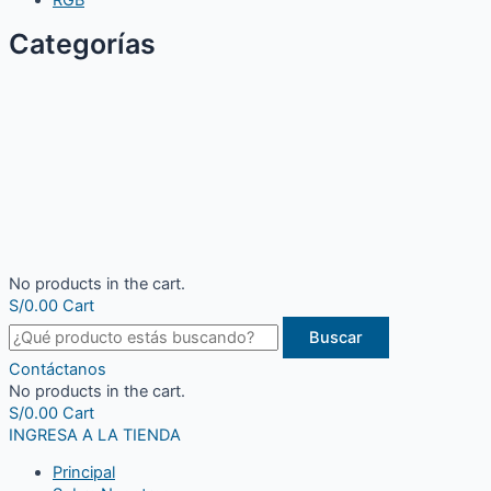
RGB
Categorías
No products in the cart.
S/
0.00
Cart
Buscar
Contáctanos
No products in the cart.
S/
0.00
Cart
INGRESA A LA TIENDA
Principal