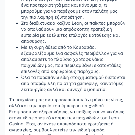
ένα προτεραιότητά μας και κάνουμε ό, τι
μπορούμε για να παρέχουμε στον πελάτη μας
την πιο λαμπρή εξυπηρέτηση.
Στο διαδικτυακό καζίνο Leon, οι παίκτες μπορούν
να απολαύσουν μια απρόσκοπτη τραπεζική
εμπειρία με ευέλικτες επιλογές κατάθεσης και
απόσυρσης.
Με έγκυρη άδεια από το Κουρασάο,
εξασφαλίζουμε ένα ασφαλές περιβάλλον για να
απολαύσετε το πλούσιο χαρτοφυλάκιο
παιχνιδιών μας, που περιλαμβάνει εκατοντάδες
επιλογές από κορυφαίους παρόχους.
Όλα τα παραπάνω είδη στοιχηματισμού διέπονται
από απαράμιλλη ποιότητα gameplay, καινοτόμες
λειτουργίες αλλά και συνεχή αξιοπιστία.
Τα παιχνίδια μας αντιπροσωπεύουν όχι μόνο τις νίκες,
αλλά και την πορεία του έμπειρου παιχνιδιού.
Ετοιμάσου να εξερευνήσεις, να παίξεις και να νικήσεις
στον» «διαφορετικό κόσμο των παιχνιδιών του Leon
Casino. Έτσι, αν έχετε οποιεσδήποτε ερωτήσεις ή
ανησυχίες, συμβουλευτείτε την ειδική ομάδα