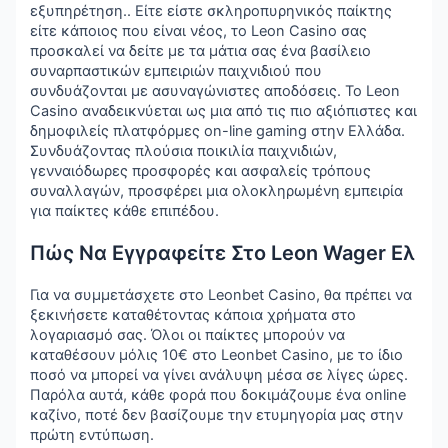
εξυπηρέτηση.. Είτε είστε σκληροπυρηνικός παίκτης
είτε κάποιος που είναι νέος, το Leon Casino σας
προσκαλεί να δείτε με τα μάτια σας ένα βασίλειο
συναρπαστικών εμπειριών παιχνιδιού που
συνδυάζονται με ασυναγώνιστες αποδόσεις. Το Leon
Casino αναδεικνύεται ως μια από τις πιο αξιόπιστες και
δημοφιλείς πλατφόρμες on-line gaming στην Ελλάδα.
Συνδυάζοντας πλούσια ποικιλία παιχνιδιών,
γενναιόδωρες προσφορές και ασφαλείς τρόπους
συναλλαγών, προσφέρει μια ολοκληρωμένη εμπειρία
για παίκτες κάθε επιπέδου.
Πώς Να Εγγραφείτε Στο Leon Wager Ελ
Για να συμμετάσχετε στο Leonbet Casino, θα πρέπει να
ξεκινήσετε καταθέτοντας κάποια χρήματα στο
λογαριασμό σας. Όλοι οι παίκτες μπορούν να
καταθέσουν μόλις 10€ στο Leonbet Casino, με το ίδιο
ποσό να μπορεί να γίνει ανάλυψη μέσα σε λίγες ώρες.
Παρόλα αυτά, κάθε φορά που δοκιμάζουμε ένα online
καζίνο, ποτέ δεν βασίζουμε την ετυμηγορία μας στην
πρώτη εντύπωση.