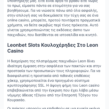
υποστήριξής μας. Είτε είναι αργά το βράδυ είτε νωρίς
το πρωί, είμαστε πάντα σε ετοιμότητα για να σας
βοηθήσουμε. Για να νιώσετε πάνω από όλα ασφαλής,
στην επιλογή σας να δοκιμάσετε την τύχη σας σε ένα
online casino, μπορείτε, προτού ποντάρετε πραγματικά
χρήματα, να δείτε ακριβώς περί τίνος πρόκειται. Αυτό
γίνεται χρησιμοποιώντας τις εκδόσεις demo των
παιχνιδιών, που διατίθενται σε ιστοσελίδα και κινητό.
Leonbet Slots Κουλοχέρηδες Στο Leon
Casino
Η διαχείριση της πλατφόρμας παιχνιδιών Leon δίνει
ιδιαίτερη έμφαση στην ασφάλεια των παικτών και στην
προστασία των προσωπικών τους πληροφοριών. Για να
διασφαλιστεί η προστασία από πιθανές επιθέσεις
χάκερ, χρησιμοποιείται ένα προηγμένο σύστημα
κρυπτογράφησης SSL. Η άψογη φήμη του Leon casino
επιβεβαιώνεται από την έγκριση που έχει λάβει μέσω
νόμιμης άδειας τζόγου από την Επιτροπή Τζόγου του
Κουρασάο.
Οι παίκτες μπορούν να επιδοθούν σε μια ευρεία γκάμα