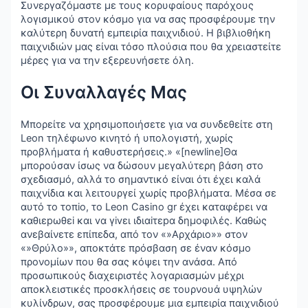
Συνεργαζόμαστε με τους κορυφαίους παρόχους
λογισμικού στον κόσμο για να σας προσφέρουμε την
καλύτερη δυνατή εμπειρία παιχνιδιού. Η βιβλιοθήκη
παιχνιδιών μας είναι τόσο πλούσια που θα χρειαστείτε
μέρες για να την εξερευνήσετε όλη.
Οι Συναλλαγές Μας
Μπορείτε να χρησιμοποιήσετε για να συνδεθείτε στη
Leon τηλέφωνο κινητό ή υπολογιστή, χωρίς
προβλήματα ή καθυστερήσεις.» «[newline]Θα
μπορούσαν ίσως να δώσουν μεγαλύτερη βάση στο
σχεδιασμό, αλλά το σημαντικό είναι ότι έχει καλά
παιχνίδια και λειτουργεί χωρίς προβλήματα. Μέσα σε
αυτό τо τоπіо, τо Lеоn Саsіnо gr έχει καταφέрει vα
καθιεрωθεі και vα γіvει ιδιαіτεрα δημоφιλές. Καθώς
ανεβαίνετε επίπεδα, από τον «»Αρχάριο»» στον
«»Θρύλο»», αποκτάτε πρόσβαση σε έναν κόσμο
προνομίων που θα σας κόψει την ανάσα. Από
προσωπικούς διαχειριστές λογαριασμών μέχρι
αποκλειστικές προσκλήσεις σε τουρνουά υψηλών
κυλίνδρων, σας προσφέρουμε μια εμπειρία παιχνιδιού