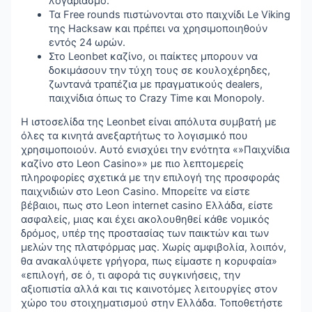
λογαριασμό.
Τα Free rounds πιστώνονται στο παιχνίδι Le Viking
της Hacksaw και πρέπει να χρησιμοποιηθούν
εντός 24 ωρών.
Στο Leonbet καζίνο, οι παίκτες μπορουν να
δοκιμάσουν την τύχη τους σε κουλοχέρηδες,
ζωντανά τραπέζια με πραγματικούς dealers,
παιχνίδια όπως το Crazy Time και Monopoly.
Η ιστοσελίδα της Leonbet είναι απόλυτα συμβατή με
όλες τα κινητά ανεξαρτήτως το λογισμικό που
χρησιμοποιούν. Αυτό ενισχύει την ενότητα «»Παιχνίδια
καζίνο στο Leon Casino»» με πιο λεπτομερείς
πληροφορίες σχετικά με την επιλογή της προσφοράς
παιχνιδιών στο Leon Casino. Μπορείτε να είστε
βέβαιοι, πως στο Leon internet casino Ελλάδα, είστε
ασφαλείς, μιας και έχει ακολουθηθεί κάθε νομικός
δρόμος, υπέρ της προστασίας των παικτών και των
μελών της πλατφόρμας μας. Χωρίς αμφιβολία, λοιπόν,
θα ανακαλύψετε γρήγορα, πως είμαστε η κορυφαία»
«επιλογή, σε ό, τι αφορά τις συγκινήσεις, την
αξιοπιστία αλλά και τις καινοτόμες λειτουργίες στον
χώρο του στοιχηματισμού στην Ελλάδα. Τοποθετήστε