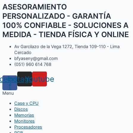
Ir
ASESORAMIENTO
al
PERSONALIZADO - GARANTÍA
contenido
100% CONFIABLE - SOLUCIONES A
MEDIDA - TIENDA FÍSICA Y ONLINE
Av Garcilazo de la Vega 1272, Tienda 109-110 - Lima
Cercado
bfyaseny@gmail.com
(051) 960 614 768
cebook-
Instagram
Youtube
f
Menu
Case y CPU
Discos
Memorias
Monitores
Procesadores