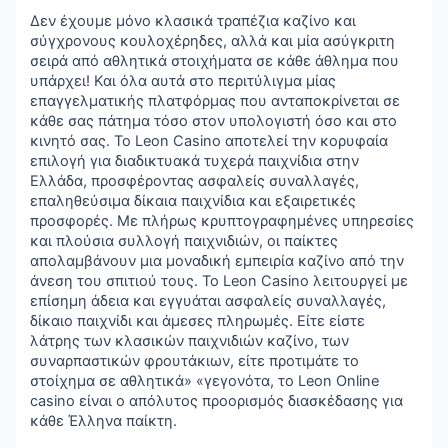
Δεν έχουμε μόνο κλασικά τραπέζια καζίνο και
σύγχρονους κουλοχέρηδες, αλλά και μία ασύγκριτη
σειρά από αθλητικά στοιχήματα σε κάθε άθλημα που
υπάρχει! Και όλα αυτά στο περιτύλιγμα μίας
επαγγελματικής πλατφόρμας που ανταποκρίνεται σε
κάθε σας πάτημα τόσο στον υπολογιστή όσο και στο
κινητό σας. Το Leon Casino αποτελεί την κορυφαία
επιλογή για διαδικτυακά τυχερά παιχνίδια στην
Ελλάδα, προσφέροντας ασφαλείς συναλλαγές,
επαληθεύσιμα δίκαια παιχνίδια και εξαιρετικές
προσφορές. Με πλήρως κρυπτογραφημένες υπηρεσίες
και πλούσια συλλογή παιχνιδιών, οι παίκτες
απολαμβάνουν μια μοναδική εμπειρία καζίνο από την
άνεση του σπιτιού τους. Το Leon Casino λειτουργεί με
επίσημη άδεια και εγγυάται ασφαλείς συναλλαγές,
δίκαιο παιχνίδι και άμεσες πληρωμές. Είτε είστε
λάτρης των κλασικών παιχνιδιών καζίνο, των
συναρπαστικών φρουτάκιων, είτε προτιμάτε το
στοίχημα σε αθλητικά» «γεγονότα, το Leon Online
casino είναι ο απόλυτος προορισμός διασκέδασης για
κάθε Έλληνα παίκτη.