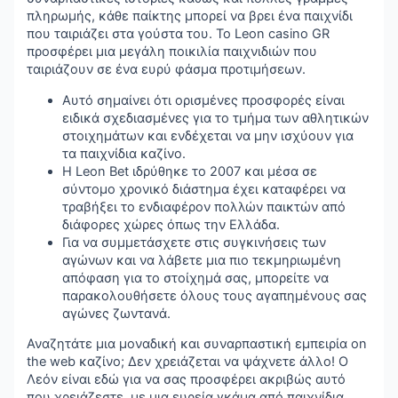
πληρωμής, κάθε παίκτης μπορεί να βρει ένα παιχνίδι
που ταιριάζει στα γούστα του. Το Leon casino GR
προσφέρει μια μεγάλη ποικιλία παιχνιδιών που
ταιριάζουν σε ένα ευρύ φάσμα προτιμήσεων.
Αυτό σημαίνει ότι ορισμένες προσφορές είναι
ειδικά σχεδιασμένες για το τμήμα των αθλητικών
στοιχημάτων και ενδέχεται να μην ισχύουν για
τα παιχνίδια καζίνο.
H Leon Bet ιδρύθηκε το 2007 και μέσα σε
σύντομο χρονικό διάστημα έχει καταφέρει να
τραβήξει το ενδιαφέρον πολλών παικτών από
διάφορες χώρες όπως την Ελλάδα.
Για να συμμετάσχετε στις συγκινήσεις των
αγώνων και να λάβετε μια πιο τεκμηριωμένη
απόφαση για το στοίχημά σας, μπορείτε να
παρακολουθήσετε όλους τους αγαπημένους σας
αγώνες ζωντανά.
Αναζητάτε μια μοναδική και συναρπαστική εμπειρία on
the web καζίνο; Δεν χρειάζεται να ψάχνετε άλλο! Ο
Λεόν είναι εδώ για να σας προσφέρει ακριβώς αυτό
που χρειάζεστε, με μια ευρεία γκάμα από παιχνίδια