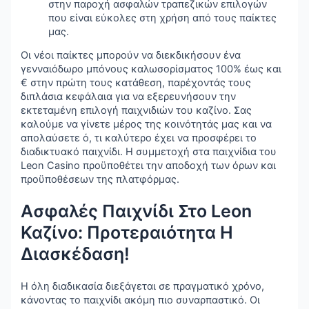
στην παροχή ασφαλών τραπεζικών επιλογών
που είναι εύκολες στη χρήση από τους παίκτες
μας.
Οι νέοι παίκτες μπορούν να διεκδικήσουν ένα
γενναιόδωρο μπόνους καλωσορίσματος 100% έως και
€ στην πρώτη τους κατάθεση, παρέχοντάς τους
διπλάσια κεφάλαια για να εξερευνήσουν την
εκτεταμένη επιλογή παιχνιδιών του καζίνο. Σας
καλούμε να γίνετε μέρος της κοινότητάς μας και να
απολαύσετε ό, τι καλύτερο έχει να προσφέρει το
διαδικτυακό παιχνίδι. Η συμμετοχή στα παιχνίδια του
Leon Casino προϋποθέτει την αποδοχή των όρων και
προϋποθέσεων της πλατφόρμας.
Ασφαλές Παιχνίδι Στο Leon
Καζίνο: Προτεραιότητα Η
Διασκέδαση!
Η όλη διαδικασία διεξάγεται σε πραγματικό χρόνο,
κάνοντας το παιχνίδι ακόμη πιο συναρπαστικό. Οι