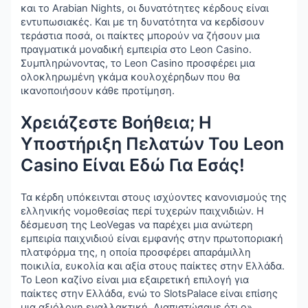
και το Arabian Nights, οι δυνατότητες κέρδους είναι
εντυπωσιακές. Και με τη δυνατότητα να κερδίσουν
τεράστια ποσά, οι παίκτες μπορούν να ζήσουν μια
πραγματικά μοναδική εμπειρία στο Leon Casino.
Συμπληρώνοντας, το Leon Casino προσφέρει μια
ολοκληρωμένη γκάμα κουλοχέρηδων που θα
ικανοποιήσουν κάθε προτίμηση.
Χρειάζεστε Βοήθεια; Η
Υποστήριξη Πελατών Του Leon
Casino Είναι Εδώ Για Εσάς!
Τα κέρδη υπόκεινται στους ισχύοντες κανονισμούς της
ελληνικής νομοθεσίας περί τυχερών παιχνιδιών. Η
δέσμευση της LeoVegas να παρέχει μια ανώτερη
εμπειρία παιχνιδιού είναι εμφανής στην πρωτοποριακή
πλατφόρμα της, η οποία προσφέρει απαράμιλλη
ποικιλία, ευκολία και αξία στους παίκτες στην Ελλάδα.
Το Leon καζίνο είναι μια εξαιρετική επιλογή για
παίκτες στην Ελλάδα, ενώ το SlotsPalace είναι επίσης
μια αξιόλογη εναλλακτική. Διαπιστώσαμε ότι ο»