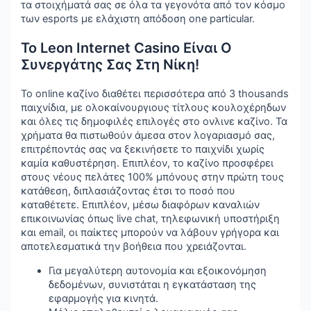
τα στοιχήματά σας σε όλα τα γεγονότα από τον κόσμο
των esports με ελάχιστη απόδοση one particular.
Το Leon Internet Casino Είναι Ο
Συνεργάτης Σας Στη Νίκη!
Το online καζίνο διαθέτει περισσότερα από 3 thousands
παιχνίδια, με ολοκαίνουργιους τίτλους κουλοχέρηδων
και όλες τις δημοφιλές επιλογές στο ονλινε καζίνο. Τα
χρήματα θα πιστωθούν άμεσα στον λογαριασμό σας,
επιτρέποντάς σας να ξεκινήσετε το παιχνίδι χωρίς
καμία καθυστέρηση. Επιπλέον, το καζίνο προσφέρει
στους νέους πελάτες 100% μπόνους στην πρώτη τους
κατάθεση, διπλασιάζοντας έτσι το ποσό που
καταθέτετε. Επιπλέον, μέσω διαφόρων καναλιών
επικοινωνίας όπως live chat, τηλεφωνική υποστήριξη
και email, οι παίκτες μπορούν να λάβουν γρήγορα και
αποτελεσματικά την βοήθεια που χρειάζονται.
Για μεγαλύτερη αυτονομία και εξοικονόμηση
δεδομένων, συνιστάται η εγκατάσταση της
εφαρμογής για κινητά.