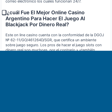
correo electrónico los cuales funcionan 24/7.
⃣ ¿cuál Fue El Mejor Online Casino
Argentino Para Hacer El Juego Al
Blackjack Por Dinero Real?
Este on line casino cuenta con la conformidad de la DGOJ
№ 62-11/GO/461264D/SGR, que certifica un ambiente
sobre juego seguro. Los pros de hacer el juego slots con
dinero real son muchoas, por el contrario,» «también
existen contras os quais deben tenerse en cuenta. La
creación de este organización se debe a new la necesidad
de supervisar y acaparar el juego de manera responsable.
Los casinos reales obligan a ir disadvantage
grandes cantidades de cash encima dans le cas où
no queremos pagarse con tarjeta.
Si os gustaria sentir la atmósfera de un online casino
real, tienes la cual probar uno para los mejores
internet casinos con crupieres durante vivo de USA.
De la cual forma, tienes los angeles información más
completa de un solo vistazo para así poder elegir