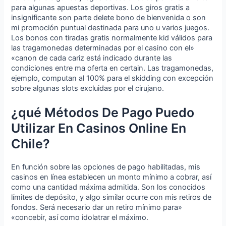
para algunas apuestas deportivas. Los giros gratis a
insignificante son parte delete bono de bienvenida o son
mi promoción puntual destinada para uno u varios juegos.
Los bonos con tiradas gratis normalmente kid válidos para
las tragamonedas determinadas por el casino con el»
«canon de cada cariz está indicado durante las
condiciones entre ma oferta en certain. Las tragamonedas,
ejemplo, computan al 100% para el skidding con excepción
sobre algunas slots excluidas por el cirujano.
¿qué Métodos De Pago Puedo
Utilizar En Casinos Online En
Chile?
En función sobre las opciones de pago habilitadas, mis
casinos en línea establecen un monto mínimo a cobrar, así
como una cantidad máxima admitida. Son los conocidos
límites de depósito, y algo similar ocurre con mis retiros de
fondos. Será necesario dar un retiro mínimo para»
«concebir, así como idolatrar el máximo.