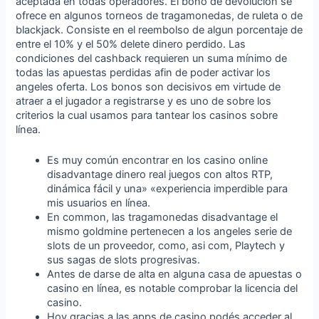
aceptada en todas operadores. El bono de devolución se
ofrece en algunos torneos de tragamonedas, de ruleta o de
blackjack. Consiste en el reembolso de algun porcentaje de
entre el 10% y el 50% delete dinero perdido. Las
condiciones del cashback requieren un suma mínimo de
todas las apuestas perdidas afin de poder activar los
angeles oferta. Los bonos son decisivos em virtude de
atraer a el jugador a registrarse y es uno de sobre los
criterios la cual usamos para tantear los casinos sobre
línea.
Es muy común encontrar en los casino online
disadvantage dinero real juegos con altos RTP,
dinámica fácil y una» «experiencia imperdible para
mis usuarios en línea.
En common, las tragamonedas disadvantage el
mismo goldmine pertenecen a los angeles serie de
slots de un proveedor, como, asi com, Playtech y
sus sagas de slots progresivas.
Antes de darse de alta en alguna casa de apuestas o
casino en línea, es notable comprobar la licencia del
casino.
Hoy gracias a las apps de casino podés acceder al