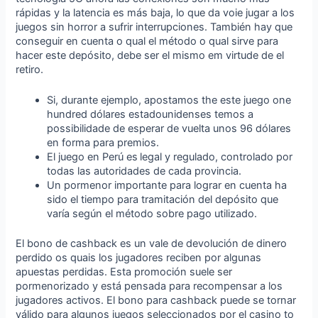
rápidas y la latencia es más baja, lo que da voie jugar a los
juegos sin horror a sufrir interrupciones. También hay que
conseguir en cuenta o qual el método o qual sirve para
hacer este depósito, debe ser el mismo em virtude de el
retiro.
Si, durante ejemplo, apostamos the este juego one
hundred dólares estadounidenses temos a
possibilidade de esperar de vuelta unos 96 dólares
en forma para premios.
El juego en Perú es legal y regulado, controlado por
todas las autoridades de cada provincia.
Un pormenor importante para lograr en cuenta ha
sido el tiempo para tramitación del depósito que
varía según el método sobre pago utilizado.
El bono de cashback es un vale de devolución de dinero
perdido os quais los jugadores reciben por algunas
apuestas perdidas. Esta promoción suele ser
pormenorizado y está pensada para recompensar a los
jugadores activos. El bono para cashback puede se tornar
válido para algunos juegos seleccionados por el casino to