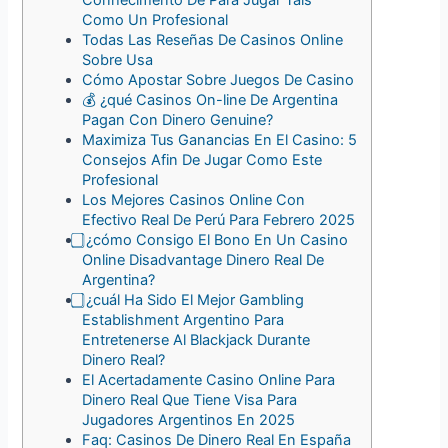
Como Un Profesional
Todas Las Reseñas De Casinos Online
Sobre Usa
Cómo Apostar Sobre Juegos De Casino
💰 ¿qué Casinos On-line De Argentina
Pagan Con Dinero Genuine?
Maximiza Tus Ganancias En El Casino: 5
Consejos Afin De Jugar Como Este
Profesional
Los Mejores Casinos Online Con
Efectivo Real De Perú Para Febrero 2025
⃣ ¿cómo Consigo El Bono En Un Casino
Online Disadvantage Dinero Real De
Argentina?
⃣ ¿cuál Ha Sido El Mejor Gambling
Establishment Argentino Para
Entretenerse Al Blackjack Durante
Dinero Real?
El Acertadamente Casino Online Para
Dinero Real Que Tiene Visa Para
Jugadores Argentinos En 2025
Faq: Casinos De Dinero Real En España