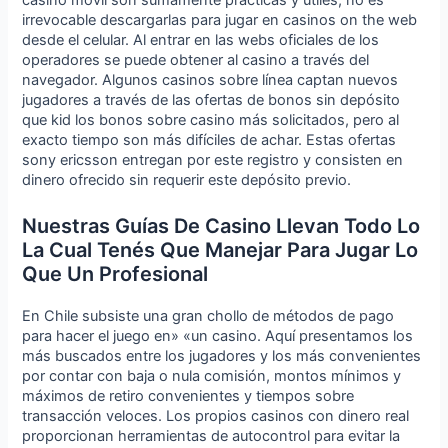
casino móvil son sumamente prácticas y útiles, no es
irrevocable descargarlas para jugar en casinos on the web
desde el celular. Al entrar en las webs oficiales de los
operadores se puede obtener al casino a través del
navegador. Algunos casinos sobre línea captan nuevos
jugadores a través de las ofertas de bonos sin depósito
que kid los bonos sobre casino más solicitados, pero al
exacto tiempo son más difíciles de achar. Estas ofertas
sony ericsson entregan por este registro y consisten en
dinero ofrecido sin requerir este depósito previo.
Nuestras Guías De Casino Llevan Todo Lo
La Cual Tenés Que Manejar Para Jugar Lo
Que Un Profesional
En Chile subsiste una gran chollo de métodos de pago
para hacer el juego en» «un casino. Aquí presentamos los
más buscados entre los jugadores y los más convenientes
por contar con baja o nula comisión, montos mínimos y
máximos de retiro convenientes y tiempos sobre
transacción veloces. Los propios casinos con dinero real
proporcionan herramientas de autocontrol para evitar la