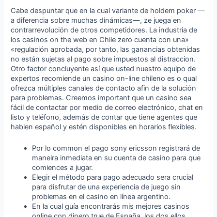
Cabe despuntar que en la cual variante de holdem poker —
a diferencia sobre muchas dinámicas—, ze juega en
contrarrevolución de otros competidores. La industria de
los casinos on the web en Chile zero cuenta con una»
«regulación aprobada, por tanto, las ganancias obtenidas
no están sujetas al pago sobre impuestos al distraccion.
Otro factor concluyente así que usted nuestro equipo de
expertos recomiende un casino on-line chileno es o qual
ofrezca múltiples canales de contacto afin de la solución
para problemas. Creemos important que un casino sea
fácil de contactar por medio de correo electrónico, chat en
listo y teléfono, además de contar que tiene agentes que
hablen español y estén disponibles en horarios flexibles.
Por lo common el pago sony ericsson registrará de
maneira inmediata en su cuenta de casino para que
comiences a jugar.
Elegir el método para pago adecuado sera crucial
para disfrutar de una experiencia de juego sin
problemas en el casino en línea argentino.
En la cual guía encontrarás mis mejores casinos
online con dinero true de España, los dos ellos