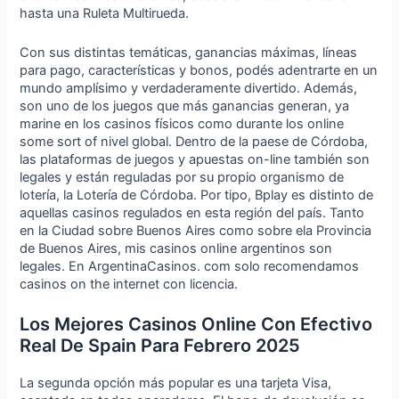
hasta una Ruleta Multirueda.
Con sus distintas temáticas, ganancias máximas, líneas
para pago, características y bonos, podés adentrarte en un
mundo amplísimo y verdaderamente divertido. Además,
son uno de los juegos que más ganancias generan, ya
marine en los casinos físicos como durante los online
some sort of nivel global. Dentro de la paese de Córdoba,
las plataformas de juegos y apuestas on-line también son
legales y están reguladas por su propio organismo de
lotería, la Lotería de Córdoba. Por tipo, Bplay es distinto de
aquellas casinos regulados en esta región del país. Tanto
en la Ciudad sobre Buenos Aires como sobre ela Provincia
de Buenos Aires, mis casinos online argentinos son
legales. En ArgentinaCasinos. com solo recomendamos
casinos on the internet con licencia.
Los Mejores Casinos Online Con Efectivo
Real De Spain Para Febrero 2025
La segunda opción más popular es una tarjeta Visa,