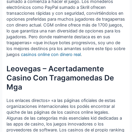
sumado a comienza a hacer el juego. Los monederos
electrónicos como PayPal sumado a Skrill ofrecen
transacciones rápidas y con seguridad, convirtiéndolos en
opciones preferidas para muchos jugadores de tragaperras
con dinero actual. CGM online ofrece más de 1700 juegos,
lo que garantiza una nan diversidad de opciones para los
jugadores. Pero donde realmente destaca es en sus
tragaperras» «que incluye botes progresivos, soy uno de
los mejores destinos pra los amantes sobre este tipo sobre
juegos
casinos online con dinero real
.
Leovegas – Acertadamente
Casino Con Tragamonedas De
Mga
Los enlaces directos» «a las páginas oficiales de estas
organizaciones internacionales los podés encontrar al
quiche de las páginas de los casinos online legales.
Algunas de las categorías más esenciales kid dedicadas a
las apps de casino, los juegos innovadores o los
proveedores de software. Los casinos de el propio ranking