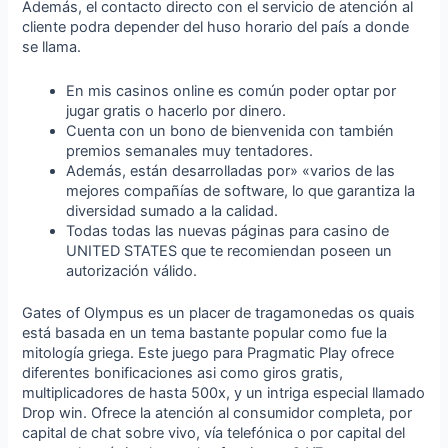
Además, el contacto directo con el servicio de atención al
cliente podra depender del huso horario del país a donde
se llama.
En mis casinos online es común poder optar por
jugar gratis o hacerlo por dinero.
Cuenta con un bono de bienvenida con también
premios semanales muy tentadores.
Además, están desarrolladas por» «varios de las
mejores compañías de software, lo que garantiza la
diversidad sumado a la calidad.
Todas todas las nuevas páginas para casino de
UNITED STATES que te recomiendan poseen un
autorización válido.
Gates of Olympus es un placer de tragamonedas os quais
está basada en un tema bastante popular como fue la
mitología griega. Este juego para Pragmatic Play ofrece
diferentes bonificaciones asi como giros gratis,
multiplicadores de hasta 500x, y un intriga especial llamado
Drop win. Ofrece la atención al consumidor completa, por
capital de chat sobre vivo, vía telefónica o por capital del