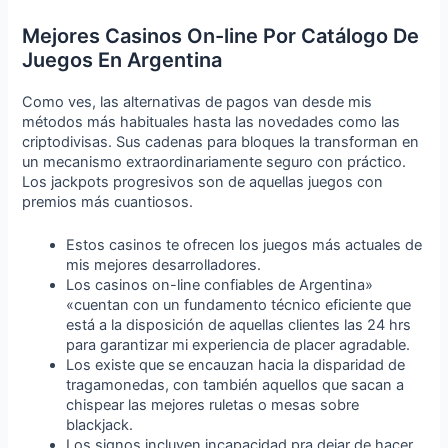
Mejores Casinos On-line Por Catálogo De
Juegos En Argentina
Como ves, las alternativas de pagos van desde mis
métodos más habituales hasta las novedades como las
criptodivisas. Sus cadenas para bloques la transforman en
un mecanismo extraordinariamente seguro con práctico.
Los jackpots progresivos son de aquellas juegos con
premios más cuantiosos.
Estos casinos te ofrecen los juegos más actuales de
mis mejores desarrolladores.
Los casinos on-line confiables de Argentina»
«cuentan con un fundamento técnico eficiente que
está a la disposición de aquellas clientes las 24 hrs
para garantizar mi experiencia de placer agradable.
Los existe que se encauzan hacia la disparidad de
tragamonedas, con también aquellos que sacan a
chispear las mejores ruletas o mesas sobre
blackjack.
Los signos incluyen incapacidad pra dejar de hacer