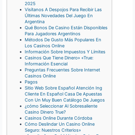
2025
Visítanos A Despojos Para Recibir Las
Últimas Novedades Del Juego En
Argentina
Qué Bonos De Casino Están Disponibles
Para Jugadores Argentinos
Métodos De Gusto Más Populares En
Los Casinos Online
Información Sobre Impuestos Y Límites
Casinos Que Tiene Dinero» «True:
Información Esencial
Preguntas Frecuentes Sobre Internet
Casinos Online
Pagos
Sitio Web Sobre Español Atención Ing
Cliente En Español Casa De Apuestas
Con Un Muy Buen Catálogo De Juegos
¿cómo Seleccionar Al Sobresaliente
Casino Dinero True?
Casinos Online Durante Córdoba
Cómo Deslindar Un Casino Online
Seguro: Nuestros Criterios»