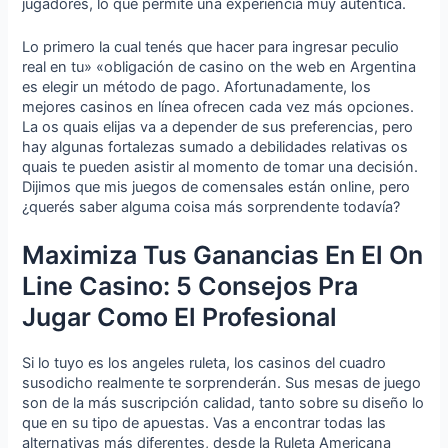
jugadores, lo que permite una experiencia muy auténtica.
Lo primero la cual tenés que hacer para ingresar peculio
real en tu» «obligación de casino on the web en Argentina
es elegir un método de pago. Afortunadamente, los
mejores casinos en línea ofrecen cada vez más opciones.
La os quais elijas va a depender de sus preferencias, pero
hay algunas fortalezas sumado a debilidades relativas os
quais te pueden asistir al momento de tomar una decisión.
Dijimos que mis juegos de comensales están online, pero
¿querés saber alguma coisa más sorprendente todavía?
Maximiza Tus Ganancias En El On
Line Casino: 5 Consejos Pra
Jugar Como El Profesional
Si lo tuyo es los angeles ruleta, los casinos del cuadro
susodicho realmente te sorprenderán. Sus mesas de juego
son de la más suscripción calidad, tanto sobre su diseño lo
que en su tipo de apuestas. Vas a encontrar todas las
alternativas más diferentes, desde la Ruleta Americana