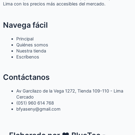
Lima con los precios más accesibles del mercado.
Navega fácil
Principal
Quiénes somos
Nuestra tienda
Escríbenos
Contáctanos
Av Garcilazo de la Vega 1272, Tienda 109-110 - Lima
Cercado
(051) 960 614 768
bfyaseny@gmail.com