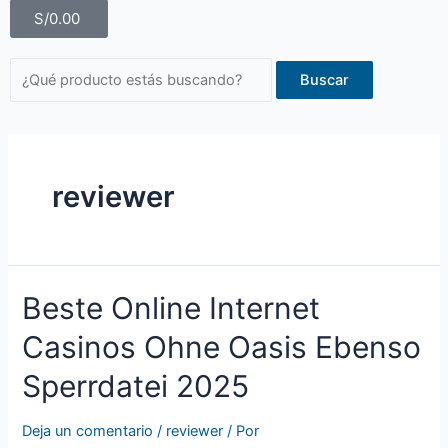
S/
0.00
Buscar
reviewer
Beste Online Internet
Casinos Ohne Oasis Ebenso
Sperrdatei 2025
Deja un comentario
/
reviewer
/ Por